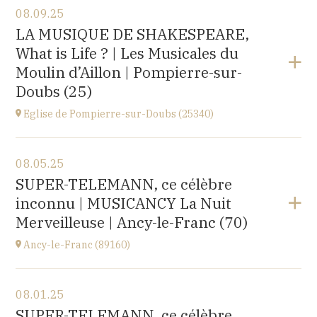
08.09.25
Église Saint-Michel,
LA MUSIQUE DE SHAKESPEARE,
2 rue Saint-Jacques, Saint-Wandrille-Rançon
What is Life ? | Les Musicales du
(76490)
at
17H
Moulin d’Aillon | Pompierre-sur-
Buy your tickets
Doubs (25)
Eglise de Pompierre-sur-Doubs (25340)
View the program
08.05.25
Eglise de Pompierre-sur-Doubs (25340)
SUPER-TELEMANN, ce célèbre
3 chemin de l'église
inconnu | MUSICANCY La Nuit
at
20H00
Merveilleuse | Ancy-le-Franc (70)
Ancy-le-Franc (89160)
View the program
08.01.25
Ancy-le-Franc (89160)
SUPER-TELEMANN, ce célèbre