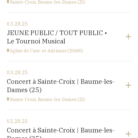
Sainte-Croix, Baume-les-Dames (25)
View the program
03.28.25
EHPAD du Centre hospitalier Sainte-Croix,
JEUNE PUBLIC / TOUT PUBLIC •
1 avenue du Président Kennedy, 25110 BAUME-LES-
Le Tournoi Musical
DAMES
at
14H30
église de Cuse-et-Adrisans (25680)
View the program
03.28.25
Cuse-et-Adrisans
Concert à Sainte-Croix | Baume-les-
(25680)
Dames (25)
at
18H30
Sainte-Croix, Baume-les-Dames (25)
View the program
02.28.25
EHPAD du Centre hospitalier Sainte-Croix,
Concert à Sainte-Croix | Baume-les-
1 avenue du Président Kennedy, 25110 BAUME-LES-
DAMES