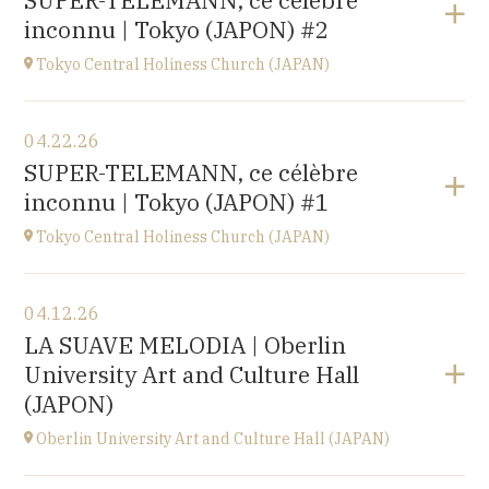
SUPER-TELEMANN, ce célèbre
Kofu-City
inconnu | Tokyo (JAPON) #2
at
19H30
Go to site
Tokyo Central Holiness Church (JAPAN)
View the program
04.22.26
Tokyo (JAPAN)
SUPER-TELEMANN, ce célèbre
at
19H
inconnu | Tokyo (JAPON) #1
Tokyo Central Holiness Church (JAPAN)
View the program
04.12.26
Tokyo (JAPAN)
LA SUAVE MELODIA | Oberlin
at
14H
University Art and Culture Hall
(JAPON)
Oberlin University Art and Culture Hall (JAPAN)