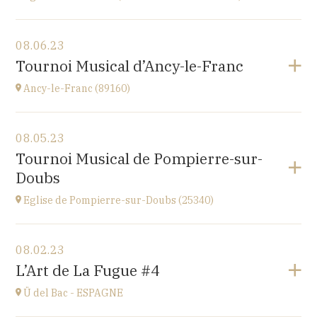
View the program
08.06.23
église Saint-Martin,
Tournoi Musical d’Ancy-le-Franc
place St Martin, 25110 Baume-les-Dames
at
20H00
Ancy-le-Franc (89160)
View the program
08.05.23
Ancy-le-Franc (89160)
Tournoi Musical de Pompierre-sur-
Le Château d’Ancy-le-Franc, 18 Place Clermont-
Doubs
Tonnerre, 89160 Ancy-le-Franc
at
17H
Eglise de Pompierre-sur-Doubs (25340)
Go to site
View the program
08.02.23
Eglise de Pompierre-sur-Doubs (25340)
L’Art de La Fugue #4
3 chemin de l'église
at
17H
Ü del Bac - ESPAGNE