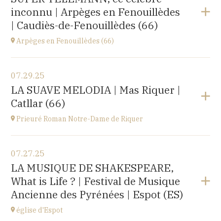
Le Château d’Ancy-le-Franc, 18 Place Clermont-
inconnu | Arpèges en Fenouillèdes
Tonnerre, 89160 Ancy-le-Franc
at
20H00
| Caudiès-de-Fenouillèdes (66)
Buy your tickets
Arpèges en Fenouillèdes (66)
View the program
07.29.25
Estivales
LA SUAVE MELODIA | Mas Riquer |
at
18H00
Catllar (66)
Buy your tickets
Prieuré Roman Notre-Dame de Riquer
View the program
07.27.25
Mas Riquer, Catllar (66500)
LA MUSIQUE DE SHAKESPEARE,
at
21H00
What is Life ? | Festival de Musique
Ancienne des Pyrénées | Espot (ES)
église d'Espot