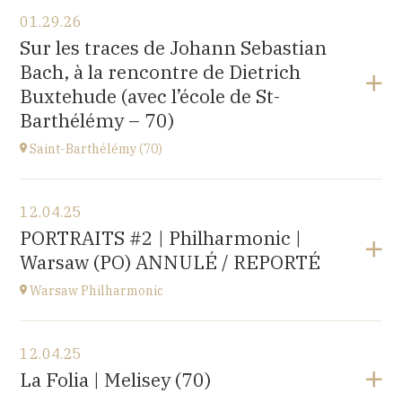
View the program
01.29.26
〒194-0032 東京都町田市本町田2600-4
Sur les traces de Johann Sebastian
2600-4, Honmachida, Machida City, Tokyo (JAPAN)
Bach, à la rencontre de Dietrich
at
14H
Buxtehude (avec l’école de St-
Go to site
Barthélémy – 70)
Saint-Barthélémy (70)
View the program
12.04.25
Gymnase,
PORTRAITS #2 | Philharmonic |
1B Route de Ronchamp, 70270 Saint-Barthélemy
Warsaw (PO) ANNULÉ / REPORTÉ
at
15H
Warsaw Philharmonic
View the program
12.04.25
POLOGNE
La Folia | Melisey (70)
at
20H00