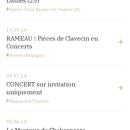
Dames (25)
at
14H30
Sainte-Croix, Baume-les-Dames (25)
View the program
10.05.24
EHPAD du Centre hospitalier Sainte-Croix,
RAMEAU | Pièces de Clavecin en
1 avenue du Président Kennedy, 25110 BAUME-LES-
Concerts
DAMES
at
14H30
Erezée (Belgique)
View the program
09.07.24
Chapelle de Fisenne
CONCERT sur invitation
Rue de l'Église, 6997 Erezée, BELGIQUE
uniquement
at
11H
Go to site
Maison à la Tourelle
View the program
09.06.24
Maison à la Tourelle