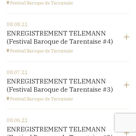
Festival Baroque de Tarentaise
View the program
08.08.22
Savoie
ENREGISTREMENT TELEMANN
at
21H00
(Festival Baroque de Tarentaise #4)
Festival Baroque de Tarentaise
View the program
08.07.22
Savoie
ENREGISTREMENT TELEMANN
at
10H
(Festival Baroque de Tarentaise #3)
Festival Baroque de Tarentaise
View the program
08.06.22
Savoie
ENREGISTREMENT TELEMANN
at
10H