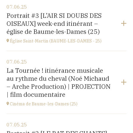
View the program
07.06.25
église Saint-Léger,
Portrait #3 [L’AIR SI DOUBS DES
rue du Château, 25680 Cubry
OISEAUX] week-end itinérant –
at
20H00
église de Baume-les-Dames (25)
Église Saint-Martin (BAUME-LES-DAMES - 25)
View the program
07.06.25
église Saint-Martin,
La Tournée ! itinérance musicale
place St Martin, 25110 Baume-les-Dames
au rythme du cheval (Noé Michaud
at
17H00
– Arche Production) | PROJECTION
| film documentaire
Cinéma de Baume-les-Dames (25)
View the program
07.05.25
Stella Cinéma,