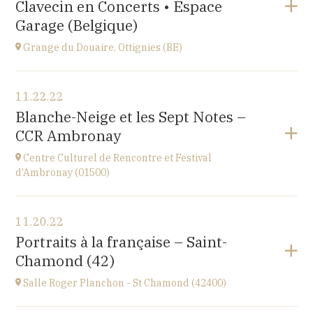
Clavecin en Concerts • Espace
Perpignan
at
20H30
Garage (Belgique)
Go to site
Grange du Douaire, Ottignies (BE)
View the program
11.22.22
Grange du Douaire, Ottignies (BE)
Blanche-Neige et les Sept Notes –
Espace du Coeur de Ville 2, 1340 Ottignies,
CCR Ambronay
BELGIQUE
at
20H30
Centre Culturel de Rencontre et Festival
Go to site
d'Ambronay (01500)
View the program
11.20.22
Place de l'Abbaye
Portraits à la française – Saint-
at
10H
Chamond (42)
Salle Roger Planchon - St Chamond (42400)