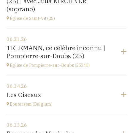
(25) | avec Julia KIRCHNER
(soprano)
Église de Saint-Vit (25)
View the program
06.21.26
1 place de la Mairie,
TELEMANN, ce célèbre inconnu |
25410 SAINT-VIT
Pompierre-sur-Doubs (25)
at
18H00
Go to site
Eglise de Pompierre-sur-Doubs (25340)
View the program
06.14.26
Eglise de Pompierre-sur-Doubs (25340)
Les Oiseaux
3 chemin de l'église
at
17H
Boutersem (Belgium)
View the program
06.13.26
Sint-Annakerk