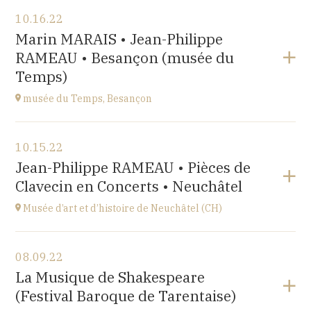
View the program
10.16.22
Salle Roger Planchon
Marin MARAIS • Jean-Philippe
54 Boulevard Waldeck Rousseau 42400 St Chamond
RAMEAU • Besançon (musée du
at
17H
Temps)
musée du Temps, Besançon
View the program
10.15.22
Palais Granvelle, 96 Grande Rue
Jean-Philippe RAMEAU • Pièces de
at
15H
Clavecin en Concerts • Neuchâtel
Musée d’art et d’histoire de Neuchâtel (CH)
View the program
08.09.22
Esplanade Léopold-Robert 1 CH-2000 Neuchâtel
La Musique de Shakespeare
at
20:15
(Festival Baroque de Tarentaise)