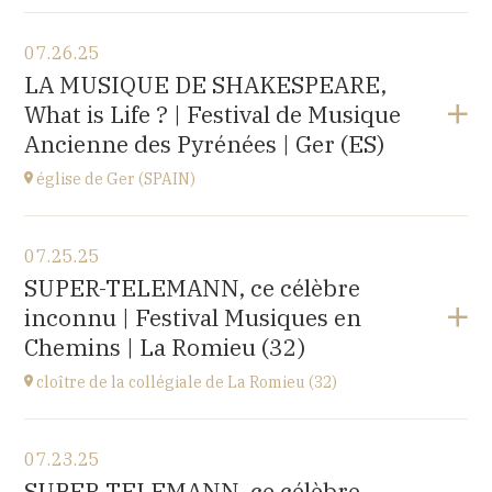
View the program
07.26.25
église d'Espot,
LA MUSIQUE DE SHAKESPEARE,
SPAIN
What is Life ? | Festival de Musique
at
19H00
Ancienne des Pyrénées | Ger (ES)
Buy your tickets
église de Ger (SPAIN)
View the program
07.25.25
église Santa Coloma,
SUPER-TELEMANN, ce célèbre
Plaça d'Andreu Xandri, 17539 Ger (SPAIN)
inconnu | Festival Musiques en
at
19H00
Chemins | La Romieu (32)
Buy your tickets
cloître de la collégiale de La Romieu (32)
View the program
07.23.25
collégiale Saint-Pierre,
SUPER-TELEMANN, ce célèbre