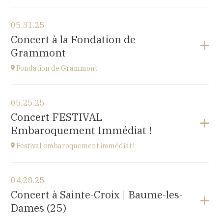
View the program
05.31.25
Cuse-et-Adrisans
Concert à la Fondation de
(25680)
Grammont
at
20H
Fondation de Grammont
View the program
05.25.25
Fondation de Grammont
Concert FESTIVAL
205 rue de l'Hôpital, 70110 VILLERSEXEL
Embaroquement Immédiat !
at
14H
Festival embaroquement immédiat !
View the program
04.28.25
Le Nord (59)
Concert à Sainte-Croix | Baume-les-
at
14H30
Dames (25)
Go to site