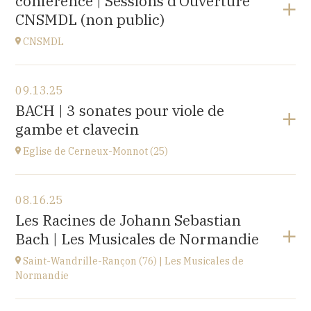
conférence | Sessions d’Ouverture
at
20H00
CNSMDL (non public)
Buy your tickets
CNSMDL
View the program
09.13.25
CNSMD | Conservatoire National Supérieur Musique
BACH | 3 sonates pour viole de
et Danse de Lyon
gambe et clavecin
3 quai Chauveau, 69009 LYON
at
19H
Eglise de Cerneux-Monnot (25)
View the program
08.16.25
Eglise de Cerneux-Monnot (25)
Les Racines de Johann Sebastian
lieu dit Les Cerneux-Monnots, 25210 Bonnétage
Bach | Les Musicales de Normandie
at
20H00
Saint-Wandrille-Rançon (76) | Les Musicales de
Normandie
View the program