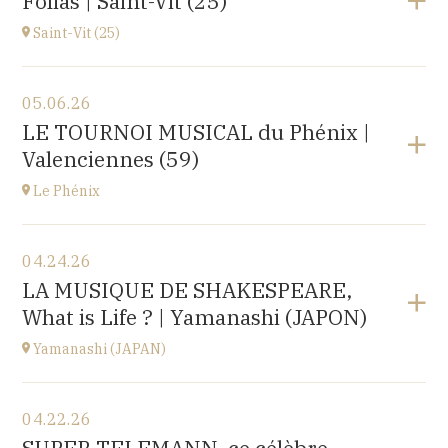
Folias | Saint-Vit (25)
1 place de l'hôpital, 69002 Lyon
at
20H30
Saint-Vit (25)
View the program
05.06.26
Salle multi-activités (du pôle scolaire Les Prés-Verts)
LE TOURNOI MUSICAL du Phénix |
3 rue du Partage, 25410 Saint-Vit
Valenciennes (59)
at
17H00
Le Phénix
View the program
04.24.26
Le Phénix, Grand Théâtre, scène nationale (59)
LA MUSIQUE DE SHAKESPEARE,
Boulevard Harpignies, 59301 Valenciennes
What is Life ? | Yamanashi (JAPON)
at
19H00
Go to site
Yamanashi (JAPAN)
View the program
04.22.26
Yamanashi (JAPAN)