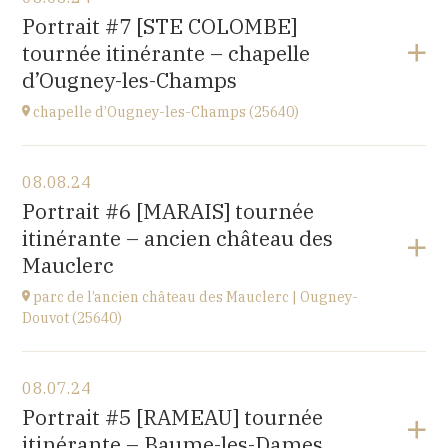
église de Villiers-les-Hauts
Portrait #7 [STE COLOMBE]
89160
tournée itinérante – chapelle
at
20H30
d’Ougney-les-Champs
Go to site
chapelle d’Ougney-les-Champs (25640)
View the program
08.08.24
2 rue du Pont
Portrait #6 [MARAIS] tournée
25640 OUGNEY-DOUVOT
itinérante – ancien château des
at
21H00
Mauclerc
parc de l’ancien château des Mauclerc | Ougney-
Douvot (25640)
View the program
08.07.24
2 rue du Pont
Portrait #5 [RAMEAU] tournée
25640 OUGNEY-DOUVOT
itinérante – Baume-les-Dames
at
18H00