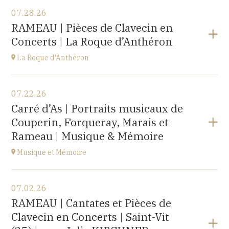
07.28.26
RAMEAU | Pièces de Clavecin en
Concerts | La Roque d’Anthéron
La Roque d'Anthéron
View the program
07.22.26
Cloître de l'Abbaye de Silvacane
Carré d’As | Portraits musicaux de
at
18H30
Couperin, Forqueray, Marais et
Go to site
Rameau | Musique & Mémoire
Musique et Mémoire
View the program
07.02.26
Eglise de Faucogney-et-la-Mer
RAMEAU | Cantates et Pièces de
(70310)
Clavecin en Concerts | Saint-Vit
at
17H00