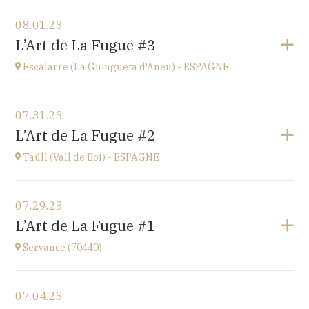
View the program
08.01.23
Ü del Bac - ESPAGNE
L’Art de La Fugue #3
Vall del Bac
at
21H00
Escalarre (La Guingueta d'Àneu) - ESPAGNE
Go to site
View the program
07.31.23
Escalarre (La Guingueta d'Àneu) - ESPAGNE
L’Art de La Fugue #2
église
at
21H00
Taüll (Vall de Boí) - ESPAGNE
Go to site
View the program
07.29.23
Taüll (Vall de Boí) - ESPAGNE
L’Art de La Fugue #1
église
at
21H00
Servance (70440)
Go to site
View the program
07.04.23
Eglise de Servance