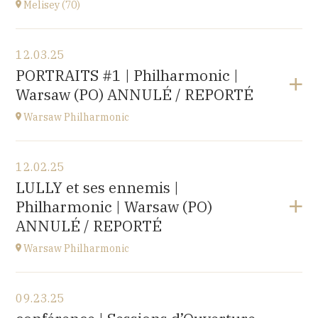
Melisey (70)
Buy your tickets
View the program
12.03.25
Melisey (70)
PORTRAITS #1 | Philharmonic |
at
18H00
Warsaw (PO) ANNULÉ / REPORTÉ
Warsaw Philharmonic
View the program
12.02.25
POLOGNE
LULLY et ses ennemis |
at
20H00
Philharmonic | Warsaw (PO)
Buy your tickets
ANNULÉ / REPORTÉ
Warsaw Philharmonic
View the program
09.23.25
POLOGNE