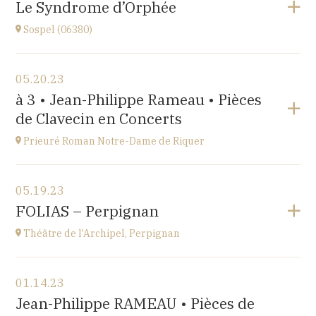
Le Syndrome d’Orphée
at
17H
Sospel (06380)
Go to site
View the program
05.20.23
Sospel (06380)
à 3 • Jean-Philippe Rameau • Pièces
at
20H30
de Clavecin en Concerts
Go to site
Prieuré Roman Notre-Dame de Riquer
View the program
05.19.23
Mas Riquer, Catllar (66500)
FOLIAS – Perpignan
at
18H00
Théâtre de l'Archipel, Perpignan
View the program
01.14.23
Théâtre de l'Archipel, Perpignan
Jean-Philippe RAMEAU • Pièces de
Le Carré, avenue du Maréchal Leclerc, 66000