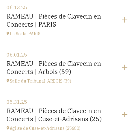
View the program
06.13.25
EHPAD du Centre hospitalier Sainte-Croix,
RAMEAU | Pièces de Clavecin en
1 avenue du Président Kennedy, 25110 BAUME-LES-
Concerts | PARIS
DAMES
at
14H30
La Scala, PARIS
View the program
06.01.25
La Scala, PARIS
RAMEAU | Pièces de Clavecin en
13, boulevard de Strasbourg 75010 Paris
Concerts | Arbois (39)
at
19H30
Go to site
Salle du Tribunal, ARBOIS (39)
View the program
05.31.25
Salle du Tribunal, ARBOIS (39)
RAMEAU | Pièces de Clavecin en
10 rue de l’hôtel de ville, 39600 ARBOIS
Concerts | Cuse-et-Adrisans (25)
at
17H00
église de Cuse-et-Adrisans (25680)