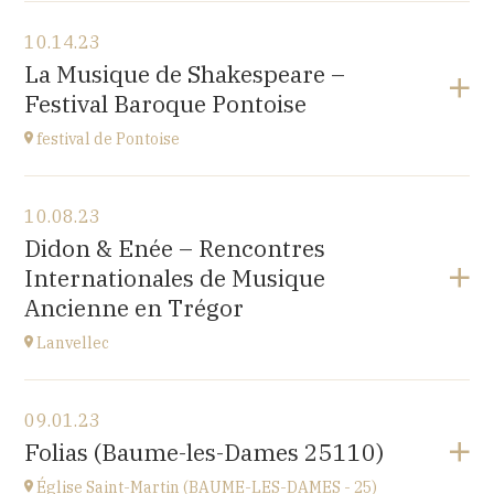
View the program
10.14.23
Japan Evangelical Lutheran Tokyo Church
La Musique de Shakespeare –
1-14-14 OKUBO SHINJUKU TOKYO, JAPAN
Festival Baroque Pontoise
at
14H
festival de Pontoise
View the program
10.08.23
église St Aubin, Ennery (95300)
Didon & Enée – Rencontres
place Robert Schumann
Internationales de Musique
at
18H00
Ancienne en Trégor
Go to site
Lanvellec
View the program
09.01.23
Lanvellec
Folias (Baume-les-Dames 25110)
at
15H
Église Saint-Martin (BAUME-LES-DAMES - 25)
Go to site