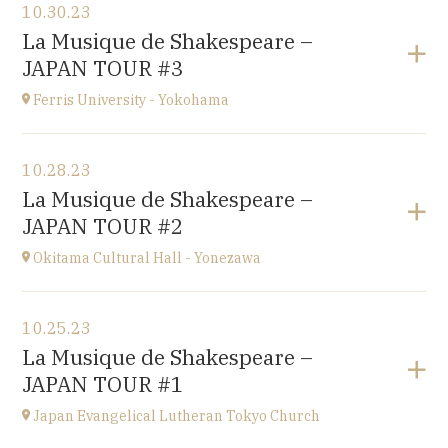
10.30.23
Conservatoire d'Amiens
La Musique de Shakespeare –
3 rue Desprez 80000 AMIENS
JAPAN TOUR #3
at
15H
Ferris University - Yokohama
View the program
10.28.23
Ferris University - Yokohama
La Musique de Shakespeare –
JAPAN
JAPAN TOUR #2
at
15H
Okitama Cultural Hall - Yonezawa
View the program
10.25.23
Okitama Cultural Hall - Yonezawa
La Musique de Shakespeare –
JAPAN
JAPAN TOUR #1
at
15H
Japan Evangelical Lutheran Tokyo Church