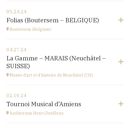
View the program
05.24.24
Le Nord (59)
Folias (Boutersem – BELGIQUE)
at
17H00
Boutersem (Belgium)
View the program
04.27.24
Sint-Annakerk
La Gamme – MARAIS (Neuchâtel –
Roosbeek
SUISSE)
at
20H00
Go to site
Musée d’art et d’histoire de Neuchâtel (CH)
Buy your tickets
View the program
02.10.24
Esplanade Léopold-Robert 1 CH-2000 Neuchâtel
Tournoi Musical d’Amiens
at
20H15
Auditorium Henri Dutilleux
View the program