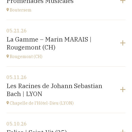
Promenades Musicales
Roosbeek
at
17H00
Boutersem
View the program
05.21.26
Boutersem
La Gamme – Marin MARAIS |
promenade dans la ville
Rougemont (CH)
at
14H
Rougemont (CH)
View the program
05.11.26
Église réformée Saint-Nicolas-de-Myre de
Les Racines de Johann Sebastian
Rougemont,
Bach | LYON
route de Flendruz 1, 1659 Rougemont, SUISSE
at
20H00
Chapelle de l'Hôtel-Dieu (LYON)
Go to site
View the program
05.10.26
chapelle de l'Hôtel-Dieu,