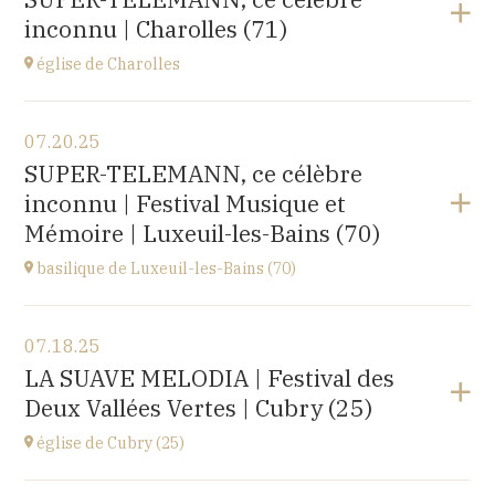
rue du docteur Lucante, 32480 La Romieu
inconnu | Charolles (71)
at
19H00
Buy your tickets
église de Charolles
View the program
07.20.25
église du Sacré-Coeur,
SUPER-TELEMANN, ce célèbre
8 Place de l'Église, 71120 Charolles
inconnu | Festival Musique et
at
11H
Mémoire | Luxeuil-les-Bains (70)
Go to site
basilique de Luxeuil-les-Bains (70)
View the program
07.18.25
Basilique Saint Pierre,
LA SUAVE MELODIA | Festival des
place de l'Abbaye, 70300 Luxeuil-les-Bains
Deux Vallées Vertes | Cubry (25)
at
21H00
Buy your tickets
église de Cubry (25)