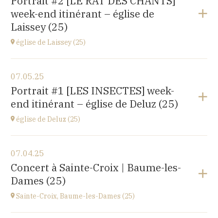
Portrait #2 [LE RAT DES CHANTS]
14 rue Juifs, 25110 Baume les Dames
week-end itinérant – église de
at
14H30
Laissey (25)
église de Laissey (25)
View the program
07.05.25
église Saint-Antide,
Portrait #1 [LES INSECTES] week-
27 Rue de la Chapelle, 25820 Laissey
end itinérant – église de Deluz (25)
at
17H00
église de Deluz (25)
View the program
07.04.25
église Saint-Martin,
Concert à Sainte-Croix | Baume-les-
1 Rue de l'Église, 25960 Deluz
Dames (25)
at
13H30
Sainte-Croix, Baume-les-Dames (25)