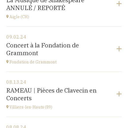
La Musique de Shakespeare
10 place de la Loi, 25110 BAUME-LES-DAMES
ANNULÉ / REPORTÉ
at
17H00
Aigle (CH)
View the program
09.02.24
Château d'Aigle
Concert à la Fondation de
Place du Château 1, 1860 Aigle, SUISSE
Grammont
at
20H00
Fondation de Grammont
View the program
08.13.24
Fondation de Grammont
RAMEAU | Pièces de Clavecin en
205 rue de l'Hôpital, 70110 VILLERSEXEL
Concerts
at
14H
Villiers-les-Hauts (89)
View the program
08.08.24