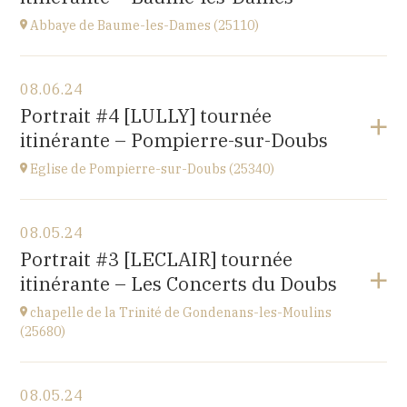
Abbaye de Baume-les-Dames (25110)
View the program
08.06.24
Abbaye Sainte-Odile
Portrait #4 [LULLY] tournée
place de l'abbaye, 25110 Baume-les-Dames
itinérante – Pompierre-sur-Doubs
at
20H00
Eglise de Pompierre-sur-Doubs (25340)
View the program
08.05.24
Eglise de Pompierre-sur-Doubs (25340)
Portrait #3 [LECLAIR] tournée
3 chemin de l'église
itinérante – Les Concerts du Doubs
at
20H00
chapelle de la Trinité de Gondenans-les-Moulins
(25680)
View the program
08.05.24