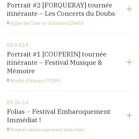
Gondenans-les-Moulins
Portrait #2 [FORQUERAY] tournée
(25680)
itinérante – Les Concerts du Doubs
at
18H00
église de Cuse-et-Adrisans (25680)
View the program
08.04.24
Cuse-et-Adrisans
Portrait #1 [COUPERIN] tournée
(25680)
itinérante – Festival Musique &
at
15H
Mémoire
Moulin d'Amage (70280)
View the program
05.26.24
chemin du Moulin
Folias – Festival Embaroquement
70280 AMAGE
Immédiat !
at
15H
Festival embaroquement immédiat !