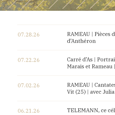
RAMEAU | Pièces d
07.28.26
d’Anthéron
View the program
Carré d’As | Portr
07.22.26
Marais et Rameau 
View the program
RAMEAU | Cantates 
07.02.26
Vit (25) | avec Ju
View the program
TELEMANN, ce célè
06.21.26