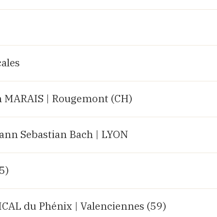
ales
 MARAIS | Rougemont (CH)
hann Sebastian Bach | LYON
25)
AL du Phénix | Valenciennes (59)