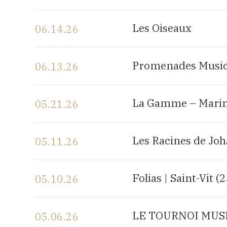
View the program
Les Oiseaux
06.14.26
View the program
Promenades Music
06.13.26
View the program
La Gamme – Marin
05.21.26
View the program
Les Racines de Jo
05.11.26
View the program
Folias | Saint-Vit (
05.10.26
View the program
LE TOURNOI MUSIC
05.06.26