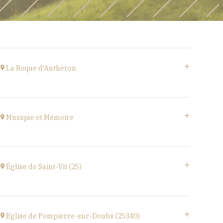
La Roque d'Anthéron
Cloître de l'Abbaye de Silvacane
at
18H30
Musique et Mémoire
Go to site
Eglise de Faucogney-et-la-Mer
(70310)
Église de Saint-Vit (25)
at
17H00
1 place de la Mairie,
25410 SAINT-VIT
Eglise de Pompierre-sur-Doubs (25340)
at
18H00