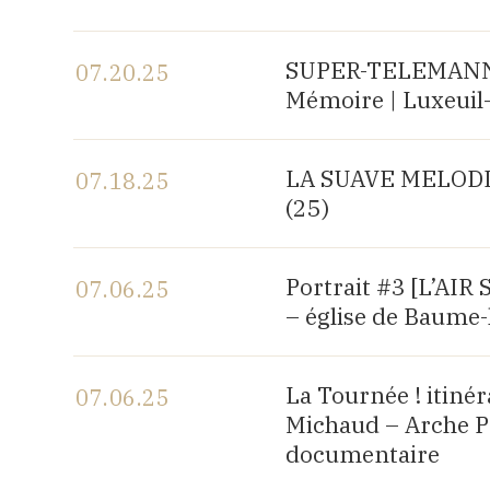
View the program
SUPER-TELEMANN, c
07.20.25
Mémoire | Luxeuil-
View the program
LA SUAVE MELODIA |
07.18.25
(25)
View the program
Portrait #3 [L’AI
07.06.25
– église de Baume-
View the program
La Tournée ! itiné
07.06.25
Michaud – Arche P
documentaire