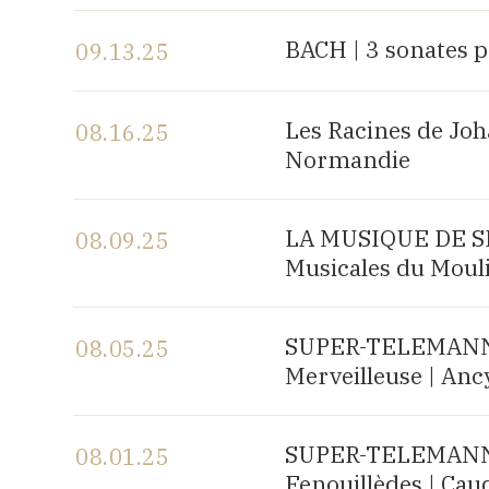
View the program
BACH | 3 sonates p
09.13.25
View the program
Les Racines de Joh
08.16.25
Normandie
View the program
LA MUSIQUE DE SH
08.09.25
Musicales du Mouli
View the program
SUPER-TELEMANN, 
08.05.25
Merveilleuse | Anc
View the program
SUPER-TELEMANN, 
08.01.25
Fenouillèdes | Cau