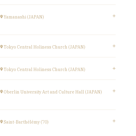
at
17H00
Le Phénix, Grand Théâtre, scène nationale (59)
Boulevard Harpignies, 59301 Valenciennes
Yamanashi (JAPAN)
at
19H00
Go to site
Yamanashi (JAPAN)
Kofu-City
Tokyo Central Holiness Church (JAPAN)
at
19H30
Tokyo (JAPAN)
Go to site
at
19H
Tokyo Central Holiness Church (JAPAN)
Tokyo (JAPAN)
at
14H
Oberlin University Art and Culture Hall (JAPAN)
〒194-0032 東京都町田市本町田2600-4
2600-4, Honmachida, Machida City, Tokyo
Saint-Barthélémy (70)
(JAPAN)
at
14H