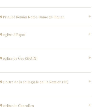
at
20H00
Buy your tickets
Estivales
at
18H00
Prieuré Roman Notre-Dame de Riquer
Buy your tickets
Mas Riquer, Catllar (66500)
at
21H00
église d'Espot
église d'Espot,
SPAIN
église de Ger (SPAIN)
at
19H00
Buy your tickets
église Santa Coloma,
Plaça d'Andreu Xandri, 17539 Ger (SPAIN)
cloître de la collégiale de La Romieu (32)
at
19H00
Buy your tickets
collégiale Saint-Pierre,
rue du docteur Lucante, 32480 La Romieu
église de Charolles