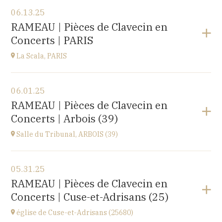
View the program
06.13.25
EHPAD du Centre hospitalier Sainte-Croix,
RAMEAU | Pièces de Clavecin en
1 avenue du Président Kennedy, 25110 BAUME-LES-
Concerts | PARIS
DAMES
at
14H30
La Scala, PARIS
View the program
06.01.25
La Scala, PARIS
RAMEAU | Pièces de Clavecin en
13, boulevard de Strasbourg 75010 Paris
Concerts | Arbois (39)
at
19H30
Go to site
Salle du Tribunal, ARBOIS (39)
View the program
05.31.25
Salle du Tribunal, ARBOIS (39)
RAMEAU | Pièces de Clavecin en
10 rue de l’hôtel de ville, 39600 ARBOIS
Concerts | Cuse-et-Adrisans (25)
at
17H00
église de Cuse-et-Adrisans (25680)