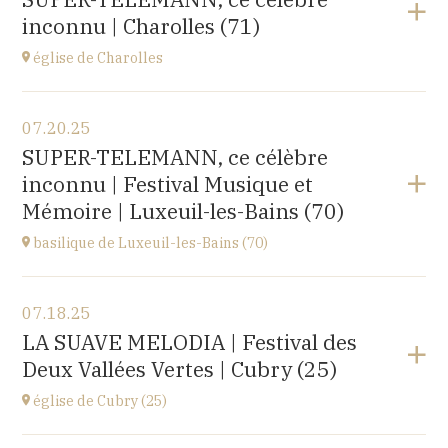
rue du docteur Lucante, 32480 La Romieu
inconnu | Charolles (71)
at
19H00
Buy your tickets
église de Charolles
View the program
07.20.25
église du Sacré-Coeur,
SUPER-TELEMANN, ce célèbre
8 Place de l'Église, 71120 Charolles
inconnu | Festival Musique et
at
11H
Mémoire | Luxeuil-les-Bains (70)
Go to site
basilique de Luxeuil-les-Bains (70)
View the program
07.18.25
Basilique Saint Pierre,
LA SUAVE MELODIA | Festival des
place de l'Abbaye, 70300 Luxeuil-les-Bains
Deux Vallées Vertes | Cubry (25)
at
21H00
Buy your tickets
église de Cubry (25)