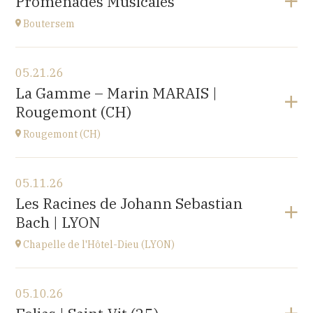
Promenades Musicales
Roosbeek
at
17H00
Boutersem
View the program
05.21.26
Boutersem
La Gamme – Marin MARAIS |
promenade dans la ville
Rougemont (CH)
at
14H
Rougemont (CH)
View the program
05.11.26
Église réformée Saint-Nicolas-de-Myre de
Les Racines de Johann Sebastian
Rougemont,
Bach | LYON
route de Flendruz 1, 1659 Rougemont, SUISSE
at
20H00
Chapelle de l'Hôtel-Dieu (LYON)
Go to site
View the program
05.10.26
chapelle de l'Hôtel-Dieu,