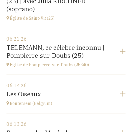
(25) | avec Julia KIRCHNER
(soprano)
Église de Saint-Vit (25)
View the program
06.21.26
1 place de la Mairie,
TELEMANN, ce célèbre inconnu |
25410 SAINT-VIT
Pompierre-sur-Doubs (25)
at
18H00
Go to site
Eglise de Pompierre-sur-Doubs (25340)
View the program
06.14.26
Eglise de Pompierre-sur-Doubs (25340)
Les Oiseaux
3 chemin de l'église
at
17H
Boutersem (Belgium)
View the program
06.13.26
Sint-Annakerk