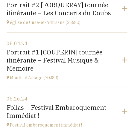
Gondenans-les-Moulins
Portrait #2 [FORQUERAY] tournée
(25680)
itinérante – Les Concerts du Doubs
at
18H00
église de Cuse-et-Adrisans (25680)
View the program
08.04.24
Cuse-et-Adrisans
Portrait #1 [COUPERIN] tournée
(25680)
itinérante – Festival Musique &
at
15H
Mémoire
Moulin d'Amage (70280)
View the program
05.26.24
chemin du Moulin
Folias – Festival Embaroquement
70280 AMAGE
Immédiat !
at
15H
Festival embaroquement immédiat !