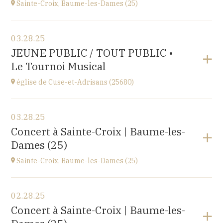
Sainte-Croix, Baume-les-Dames (25)
View the program
03.28.25
EHPAD du Centre hospitalier Sainte-Croix,
JEUNE PUBLIC / TOUT PUBLIC •
1 avenue du Président Kennedy, 25110 BAUME-LES-
Le Tournoi Musical
DAMES
at
14H30
église de Cuse-et-Adrisans (25680)
View the program
03.28.25
Cuse-et-Adrisans
Concert à Sainte-Croix | Baume-les-
(25680)
Dames (25)
at
18H30
Sainte-Croix, Baume-les-Dames (25)
View the program
02.28.25
EHPAD du Centre hospitalier Sainte-Croix,
Concert à Sainte-Croix | Baume-les-
1 avenue du Président Kennedy, 25110 BAUME-LES-
DAMES