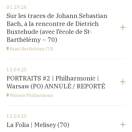
View the program
01.29.26
〒194-0032 東京都町田市本町田2600-4
Sur les traces de Johann Sebastian
2600-4, Honmachida, Machida City, Tokyo (JAPAN)
Bach, à la rencontre de Dietrich
at
14H
Buxtehude (avec l’école de St-
Go to site
Barthélémy – 70)
Saint-Barthélémy (70)
View the program
12.04.25
Gymnase,
PORTRAITS #2 | Philharmonic |
1B Route de Ronchamp, 70270 Saint-Barthélemy
Warsaw (PO) ANNULÉ / REPORTÉ
at
15H
Warsaw Philharmonic
View the program
12.04.25
POLOGNE
La Folia | Melisey (70)
at
20H00