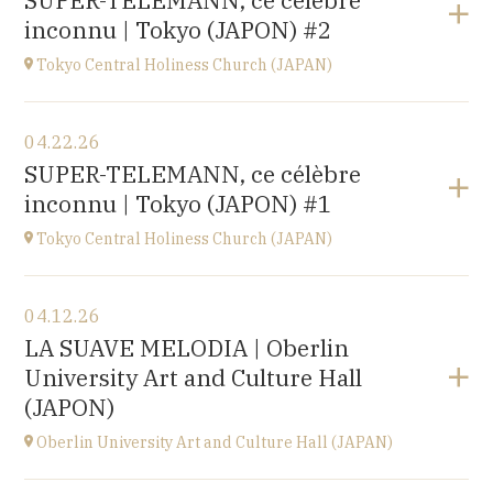
SUPER-TELEMANN, ce célèbre
Kofu-City
inconnu | Tokyo (JAPON) #2
at
19H30
Go to site
Tokyo Central Holiness Church (JAPAN)
View the program
04.22.26
Tokyo (JAPAN)
SUPER-TELEMANN, ce célèbre
at
19H
inconnu | Tokyo (JAPON) #1
Tokyo Central Holiness Church (JAPAN)
View the program
04.12.26
Tokyo (JAPAN)
LA SUAVE MELODIA | Oberlin
at
14H
University Art and Culture Hall
(JAPON)
Oberlin University Art and Culture Hall (JAPAN)