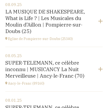
08.09.25
Église Saint-Michel,
LA MUSIQUE DE SHAKESPEARE,
2 rue Saint-Jacques, Saint-Wandrille-Rançon
What is Life ? | Les Musicales du
(76490)
at
17H
Moulin d’Aillon | Pompierre-sur-
Buy your tickets
Doubs (25)
Eglise de Pompierre-sur-Doubs (25340)
View the program
08.05.25
Eglise de Pompierre-sur-Doubs (25340)
SUPER-TELEMANN, ce célèbre
3 chemin de l'église
inconnu | MUSICANCY La Nuit
at
20H00
Merveilleuse | Ancy-le-Franc (70)
Ancy-le-Franc (89160)
View the program
08.01.25
Ancy-le-Franc (89160)
SUPER-TELEMANN, ce célèbre