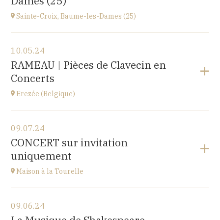
Dames (25)
at
14H30
Sainte-Croix, Baume-les-Dames (25)
View the program
10.05.24
EHPAD du Centre hospitalier Sainte-Croix,
RAMEAU | Pièces de Clavecin en
1 avenue du Président Kennedy, 25110 BAUME-LES-
Concerts
DAMES
at
14H30
Erezée (Belgique)
View the program
09.07.24
Chapelle de Fisenne
CONCERT sur invitation
Rue de l'Église, 6997 Erezée, BELGIQUE
uniquement
at
11H
Go to site
Maison à la Tourelle
View the program
09.06.24
Maison à la Tourelle