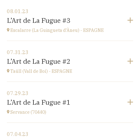
View the program
08.01.23
Ü del Bac - ESPAGNE
L’Art de La Fugue #3
Vall del Bac
at
21H00
Escalarre (La Guingueta d'Àneu) - ESPAGNE
Go to site
View the program
07.31.23
Escalarre (La Guingueta d'Àneu) - ESPAGNE
L’Art de La Fugue #2
église
at
21H00
Taüll (Vall de Boí) - ESPAGNE
Go to site
View the program
07.29.23
Taüll (Vall de Boí) - ESPAGNE
L’Art de La Fugue #1
église
at
21H00
Servance (70440)
Go to site
View the program
07.04.23
Eglise de Servance