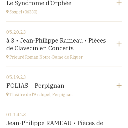
Le Syndrome d’Orphée
at
17H
Sospel (06380)
Go to site
View the program
05.20.23
Sospel (06380)
à 3 • Jean-Philippe Rameau • Pièces
at
20H30
de Clavecin en Concerts
Go to site
Prieuré Roman Notre-Dame de Riquer
View the program
05.19.23
Mas Riquer, Catllar (66500)
FOLIAS – Perpignan
at
18H00
Théâtre de l'Archipel, Perpignan
View the program
01.14.23
Théâtre de l'Archipel, Perpignan
Jean-Philippe RAMEAU • Pièces de
Le Carré, avenue du Maréchal Leclerc, 66000