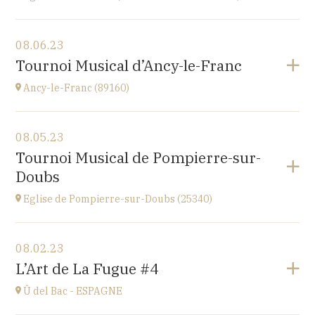
View the program
08.06.23
église Saint-Martin,
Tournoi Musical d’Ancy-le-Franc
place St Martin, 25110 Baume-les-Dames
at
20H00
Ancy-le-Franc (89160)
View the program
08.05.23
Ancy-le-Franc (89160)
Tournoi Musical de Pompierre-sur-
Le Château d’Ancy-le-Franc, 18 Place Clermont-
Doubs
Tonnerre, 89160 Ancy-le-Franc
at
17H
Eglise de Pompierre-sur-Doubs (25340)
Go to site
View the program
08.02.23
Eglise de Pompierre-sur-Doubs (25340)
L’Art de La Fugue #4
3 chemin de l'église
at
17H
Ü del Bac - ESPAGNE