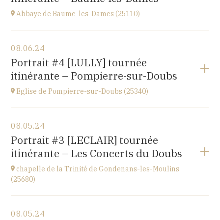
Abbaye de Baume-les-Dames (25110)
View the program
08.06.24
Abbaye Sainte-Odile
Portrait #4 [LULLY] tournée
place de l'abbaye, 25110 Baume-les-Dames
itinérante – Pompierre-sur-Doubs
at
20H00
Eglise de Pompierre-sur-Doubs (25340)
View the program
08.05.24
Eglise de Pompierre-sur-Doubs (25340)
Portrait #3 [LECLAIR] tournée
3 chemin de l'église
itinérante – Les Concerts du Doubs
at
20H00
chapelle de la Trinité de Gondenans-les-Moulins
(25680)
View the program
08.05.24