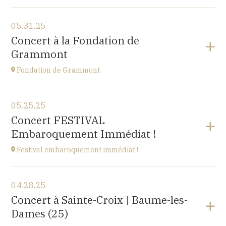
View the program
05.31.25
Cuse-et-Adrisans
Concert à la Fondation de
(25680)
Grammont
at
20H
Fondation de Grammont
View the program
05.25.25
Fondation de Grammont
Concert FESTIVAL
205 rue de l'Hôpital, 70110 VILLERSEXEL
Embaroquement Immédiat !
at
14H
Festival embaroquement immédiat !
View the program
04.28.25
Le Nord (59)
Concert à Sainte-Croix | Baume-les-
at
14H30
Dames (25)
Go to site