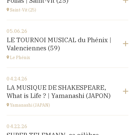
Folias | Saint-Vit (25)
1 place de l'hôpital, 69002 Lyon
at
20H30
Saint-Vit (25)
View the program
05.06.26
Salle multi-activités (du pôle scolaire Les Prés-Verts)
LE TOURNOI MUSICAL du Phénix |
3 rue du Partage, 25410 Saint-Vit
Valenciennes (59)
at
17H00
Le Phénix
View the program
04.24.26
Le Phénix, Grand Théâtre, scène nationale (59)
LA MUSIQUE DE SHAKESPEARE,
Boulevard Harpignies, 59301 Valenciennes
What is Life ? | Yamanashi (JAPON)
at
19H00
Go to site
Yamanashi (JAPAN)
View the program
04.22.26
Yamanashi (JAPAN)