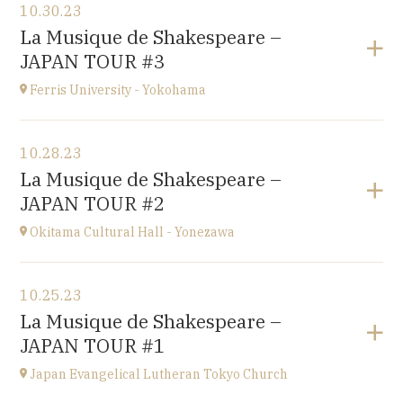
10.30.23
Conservatoire d'Amiens
La Musique de Shakespeare –
3 rue Desprez 80000 AMIENS
JAPAN TOUR #3
at
15H
Ferris University - Yokohama
View the program
10.28.23
Ferris University - Yokohama
La Musique de Shakespeare –
JAPAN
JAPAN TOUR #2
at
15H
Okitama Cultural Hall - Yonezawa
View the program
10.25.23
Okitama Cultural Hall - Yonezawa
La Musique de Shakespeare –
JAPAN
JAPAN TOUR #1
at
15H
Japan Evangelical Lutheran Tokyo Church