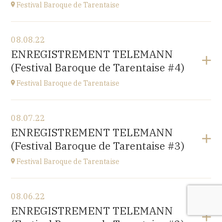
Festival Baroque de Tarentaise
View the program
08.08.22
Savoie
ENREGISTREMENT TELEMANN
at
21H00
(Festival Baroque de Tarentaise #4)
Festival Baroque de Tarentaise
View the program
08.07.22
Savoie
ENREGISTREMENT TELEMANN
at
10H
(Festival Baroque de Tarentaise #3)
Festival Baroque de Tarentaise
View the program
08.06.22
Savoie
ENREGISTREMENT TELEMANN
at
10H