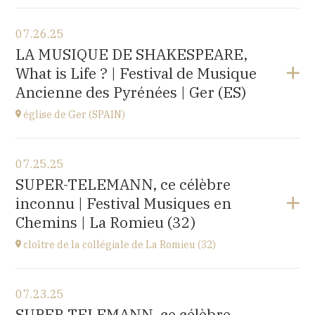
View the program
07.26.25
église d'Espot,
LA MUSIQUE DE SHAKESPEARE,
SPAIN
What is Life ? | Festival de Musique
at
19H00
Ancienne des Pyrénées | Ger (ES)
Buy your tickets
église de Ger (SPAIN)
View the program
07.25.25
église Santa Coloma,
SUPER-TELEMANN, ce célèbre
Plaça d'Andreu Xandri, 17539 Ger (SPAIN)
inconnu | Festival Musiques en
at
19H00
Chemins | La Romieu (32)
Buy your tickets
cloître de la collégiale de La Romieu (32)
View the program
07.23.25
collégiale Saint-Pierre,
SUPER-TELEMANN, ce célèbre