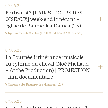
View the program
07.06.25
église Saint-Léger,
Portrait #3 [L’AIR SI DOUBS DES
rue du Château, 25680 Cubry
OISEAUX] week-end itinérant –
at
20H00
église de Baume-les-Dames (25)
Église Saint-Martin (BAUME-LES-DAMES - 25)
View the program
07.06.25
église Saint-Martin,
La Tournée ! itinérance musicale
place St Martin, 25110 Baume-les-Dames
au rythme du cheval (Noé Michaud
at
17H00
– Arche Production) | PROJECTION
| film documentaire
Cinéma de Baume-les-Dames (25)
View the program
07.05.25
Stella Cinéma,