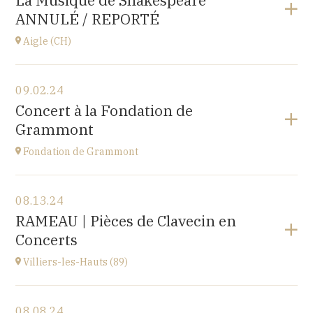
La Musique de Shakespeare
10 place de la Loi, 25110 BAUME-LES-DAMES
ANNULÉ / REPORTÉ
at
17H00
Aigle (CH)
View the program
09.02.24
Château d'Aigle
Concert à la Fondation de
Place du Château 1, 1860 Aigle, SUISSE
Grammont
at
20H00
Fondation de Grammont
View the program
08.13.24
Fondation de Grammont
RAMEAU | Pièces de Clavecin en
205 rue de l'Hôpital, 70110 VILLERSEXEL
Concerts
at
14H
Villiers-les-Hauts (89)
View the program
08.08.24