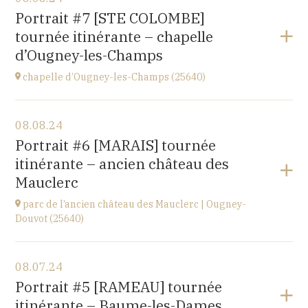
église de Villiers-les-Hauts
Portrait #7 [STE COLOMBE]
89160
tournée itinérante – chapelle
at
20H30
d’Ougney-les-Champs
Go to site
chapelle d’Ougney-les-Champs (25640)
View the program
08.08.24
2 rue du Pont
Portrait #6 [MARAIS] tournée
25640 OUGNEY-DOUVOT
itinérante – ancien château des
at
21H00
Mauclerc
parc de l’ancien château des Mauclerc | Ougney-
Douvot (25640)
View the program
08.07.24
2 rue du Pont
Portrait #5 [RAMEAU] tournée
25640 OUGNEY-DOUVOT
itinérante – Baume-les-Dames
at
18H00