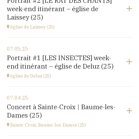
Portrait #2 [LE RAT DES CHANTS]
14 rue Juifs, 25110 Baume les Dames
week-end itinérant – église de
at
14H30
Laissey (25)
église de Laissey (25)
View the program
07.05.25
église Saint-Antide,
Portrait #1 [LES INSECTES] week-
27 Rue de la Chapelle, 25820 Laissey
end itinérant – église de Deluz (25)
at
17H00
église de Deluz (25)
View the program
07.04.25
église Saint-Martin,
Concert à Sainte-Croix | Baume-les-
1 Rue de l'Église, 25960 Deluz
Dames (25)
at
13H30
Sainte-Croix, Baume-les-Dames (25)