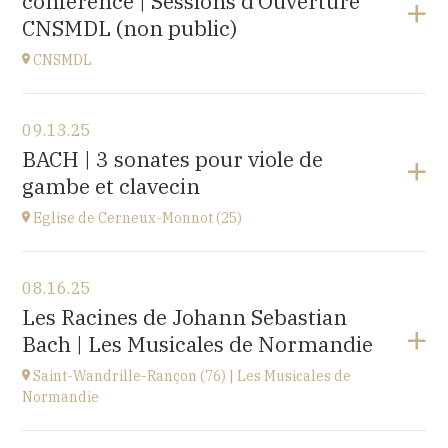
conférence | Sessions d’Ouverture
at
20H00
CNSMDL (non public)
Buy your tickets
CNSMDL
View the program
09.13.25
CNSMD | Conservatoire National Supérieur Musique
BACH | 3 sonates pour viole de
et Danse de Lyon
gambe et clavecin
3 quai Chauveau, 69009 LYON
at
19H
Eglise de Cerneux-Monnot (25)
View the program
08.16.25
Eglise de Cerneux-Monnot (25)
Les Racines de Johann Sebastian
lieu dit Les Cerneux-Monnots, 25210 Bonnétage
Bach | Les Musicales de Normandie
at
20H00
Saint-Wandrille-Rançon (76) | Les Musicales de
Normandie
View the program