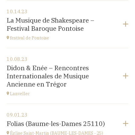
View the program
10.14.23
Japan Evangelical Lutheran Tokyo Church
La Musique de Shakespeare –
1-14-14 OKUBO SHINJUKU TOKYO, JAPAN
Festival Baroque Pontoise
at
14H
festival de Pontoise
View the program
10.08.23
église St Aubin, Ennery (95300)
Didon & Enée – Rencontres
place Robert Schumann
Internationales de Musique
at
18H00
Ancienne en Trégor
Go to site
Lanvellec
View the program
09.01.23
Lanvellec
Folias (Baume-les-Dames 25110)
at
15H
Église Saint-Martin (BAUME-LES-DAMES - 25)
Go to site