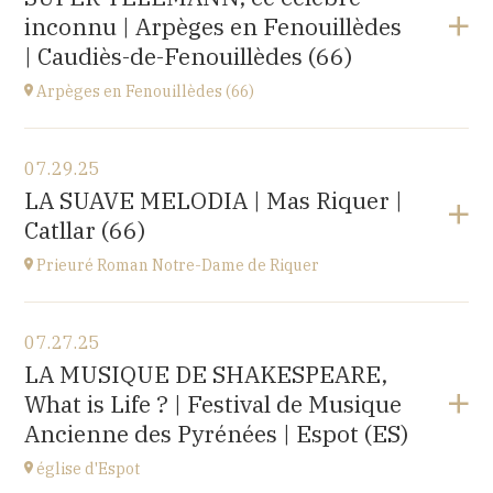
Le Château d’Ancy-le-Franc, 18 Place Clermont-
inconnu | Arpèges en Fenouillèdes
Tonnerre, 89160 Ancy-le-Franc
at
20H00
| Caudiès-de-Fenouillèdes (66)
Buy your tickets
Arpèges en Fenouillèdes (66)
View the program
07.29.25
Estivales
LA SUAVE MELODIA | Mas Riquer |
at
18H00
Catllar (66)
Buy your tickets
Prieuré Roman Notre-Dame de Riquer
View the program
07.27.25
Mas Riquer, Catllar (66500)
LA MUSIQUE DE SHAKESPEARE,
at
21H00
What is Life ? | Festival de Musique
Ancienne des Pyrénées | Espot (ES)
église d'Espot