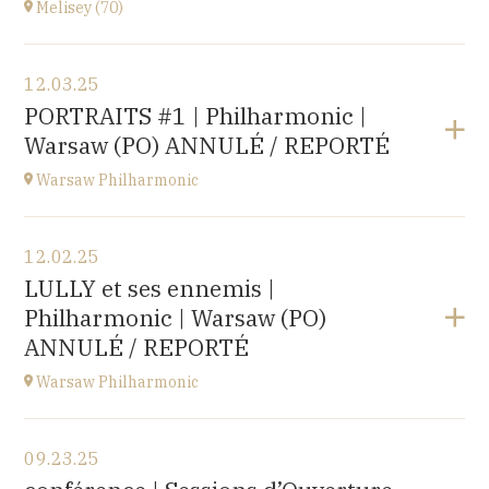
Melisey (70)
Buy your tickets
View the program
12.03.25
Melisey (70)
PORTRAITS #1 | Philharmonic |
at
18H00
Warsaw (PO) ANNULÉ / REPORTÉ
Warsaw Philharmonic
View the program
12.02.25
POLOGNE
LULLY et ses ennemis |
at
20H00
Philharmonic | Warsaw (PO)
Buy your tickets
ANNULÉ / REPORTÉ
Warsaw Philharmonic
View the program
09.23.25
POLOGNE