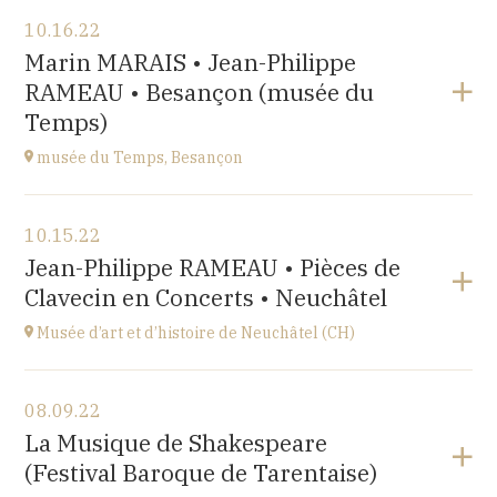
View the program
10.16.22
Salle Roger Planchon
Marin MARAIS • Jean-Philippe
54 Boulevard Waldeck Rousseau 42400 St Chamond
RAMEAU • Besançon (musée du
at
17H
Temps)
musée du Temps, Besançon
View the program
10.15.22
Palais Granvelle, 96 Grande Rue
Jean-Philippe RAMEAU • Pièces de
at
15H
Clavecin en Concerts • Neuchâtel
Musée d’art et d’histoire de Neuchâtel (CH)
View the program
08.09.22
Esplanade Léopold-Robert 1 CH-2000 Neuchâtel
La Musique de Shakespeare
at
20:15
(Festival Baroque de Tarentaise)