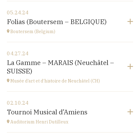
View the program
05.24.24
Le Nord (59)
Folias (Boutersem – BELGIQUE)
at
17H00
Boutersem (Belgium)
View the program
04.27.24
Sint-Annakerk
La Gamme – MARAIS (Neuchâtel –
Roosbeek
SUISSE)
at
20H00
Go to site
Musée d’art et d’histoire de Neuchâtel (CH)
Buy your tickets
View the program
02.10.24
Esplanade Léopold-Robert 1 CH-2000 Neuchâtel
Tournoi Musical d’Amiens
at
20H15
Auditorium Henri Dutilleux
View the program