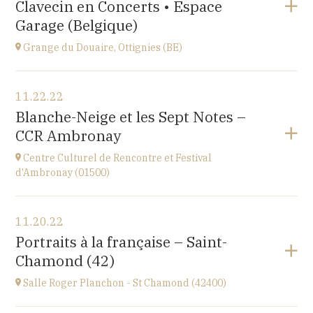
Clavecin en Concerts • Espace
Perpignan
at
20H30
Garage (Belgique)
Go to site
Grange du Douaire, Ottignies (BE)
View the program
11.22.22
Grange du Douaire, Ottignies (BE)
Blanche-Neige et les Sept Notes –
Espace du Coeur de Ville 2, 1340 Ottignies,
CCR Ambronay
BELGIQUE
at
20H30
Centre Culturel de Rencontre et Festival
Go to site
d'Ambronay (01500)
View the program
11.20.22
Place de l'Abbaye
Portraits à la française – Saint-
at
10H
Chamond (42)
Salle Roger Planchon - St Chamond (42400)