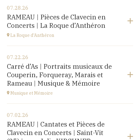
07.28.26
RAMEAU | Pièces de Clavecin en
Concerts | La Roque d’Anthéron
La Roque d'Anthéron
View the program
07.22.26
Cloître de l'Abbaye de Silvacane
Carré d’As | Portraits musicaux de
at
18H30
Couperin, Forqueray, Marais et
Go to site
Rameau | Musique & Mémoire
Musique et Mémoire
View the program
07.02.26
Eglise de Faucogney-et-la-Mer
RAMEAU | Cantates et Pièces de
(70310)
Clavecin en Concerts | Saint-Vit
at
17H00