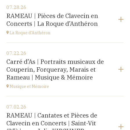
07.28.26
RAMEAU | Pièces de Clavecin en
Concerts | La Roque d’Anthéron
La Roque d'Anthéron
View the program
07.22.26
Cloître de l'Abbaye de Silvacane
Carré d’As | Portraits musicaux de
at
18H30
Couperin, Forqueray, Marais et
Go to site
Rameau | Musique & Mémoire
Musique et Mémoire
View the program
07.02.26
Eglise de Faucogney-et-la-Mer
RAMEAU | Cantates et Pièces de
(70310)
Clavecin en Concerts | Saint-Vit
at
17H00