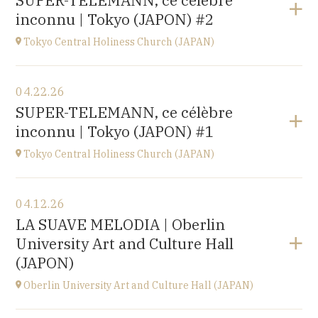
SUPER-TELEMANN, ce célèbre
Kofu-City
inconnu | Tokyo (JAPON) #2
at
19H30
Go to site
Tokyo Central Holiness Church (JAPAN)
View the program
04.22.26
Tokyo (JAPAN)
SUPER-TELEMANN, ce célèbre
at
19H
inconnu | Tokyo (JAPON) #1
Tokyo Central Holiness Church (JAPAN)
View the program
04.12.26
Tokyo (JAPAN)
LA SUAVE MELODIA | Oberlin
at
14H
University Art and Culture Hall
(JAPON)
Oberlin University Art and Culture Hall (JAPAN)