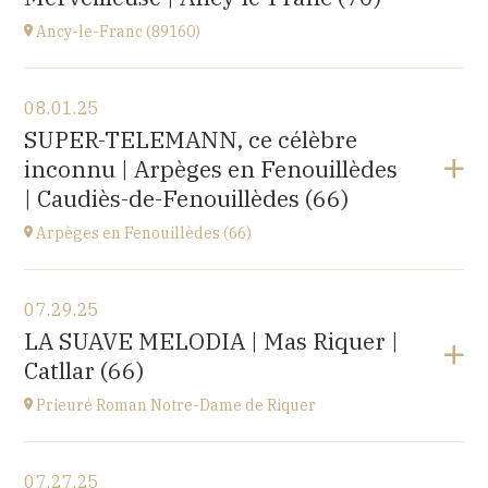
Ancy-le-Franc (89160)
View the program
08.01.25
Ancy-le-Franc (89160)
SUPER-TELEMANN, ce célèbre
Le Château d’Ancy-le-Franc, 18 Place Clermont-
inconnu | Arpèges en Fenouillèdes
Tonnerre, 89160 Ancy-le-Franc
at
20H00
| Caudiès-de-Fenouillèdes (66)
Buy your tickets
Arpèges en Fenouillèdes (66)
View the program
07.29.25
Estivales
LA SUAVE MELODIA | Mas Riquer |
at
18H00
Catllar (66)
Buy your tickets
Prieuré Roman Notre-Dame de Riquer
View the program
07.27.25