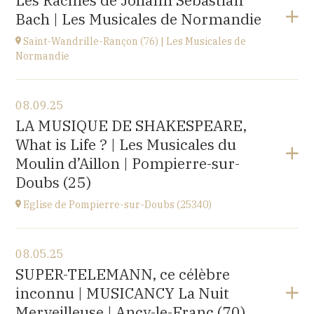
Les Racines de Johann Sebastian
lieu dit Les Cerneux-Monnots, 25210 Bonnétage
Bach | Les Musicales de Normandie
at
20H00
Saint-Wandrille-Rançon (76) | Les Musicales de
Normandie
View the program
08.09.25
Église Saint-Michel,
LA MUSIQUE DE SHAKESPEARE,
2 rue Saint-Jacques, Saint-Wandrille-Rançon
What is Life ? | Les Musicales du
(76490)
at
17H
Moulin d’Aillon | Pompierre-sur-
Buy your tickets
Doubs (25)
Eglise de Pompierre-sur-Doubs (25340)
View the program
08.05.25
Eglise de Pompierre-sur-Doubs (25340)
SUPER-TELEMANN, ce célèbre
3 chemin de l'église
inconnu | MUSICANCY La Nuit
at
20H00
Merveilleuse | Ancy-le-Franc (70)