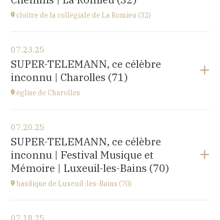
Buy your tickets
cloître de la collégiale de La Romieu (32)
View the program
07.23.25
collégiale Saint-Pierre,
SUPER-TELEMANN, ce célèbre
rue du docteur Lucante, 32480 La Romieu
inconnu | Charolles (71)
at
19H00
Buy your tickets
église de Charolles
View the program
07.20.25
église du Sacré-Coeur,
SUPER-TELEMANN, ce célèbre
8 Place de l'Église, 71120 Charolles
inconnu | Festival Musique et
at
11H
Mémoire | Luxeuil-les-Bains (70)
Go to site
basilique de Luxeuil-les-Bains (70)
View the program
07.18.25