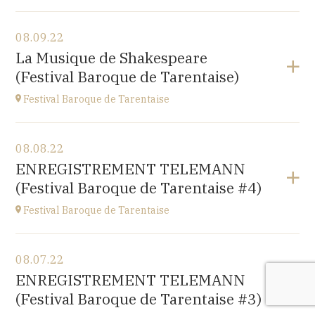
View the program
08.09.22
Esplanade Léopold-Robert 1 CH-2000 Neuchâtel
La Musique de Shakespeare
at
20:15
(Festival Baroque de Tarentaise)
Festival Baroque de Tarentaise
View the program
08.08.22
Savoie
ENREGISTREMENT TELEMANN
at
21H00
(Festival Baroque de Tarentaise #4)
Festival Baroque de Tarentaise
View the program
08.07.22
Savoie
ENREGISTREMENT TELEMANN
at
10H
(Festival Baroque de Tarentaise #3)