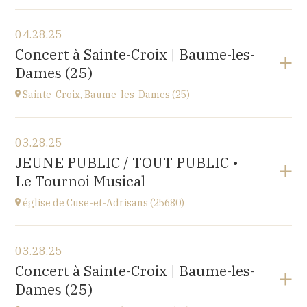
View the program
04.28.25
Le Nord (59)
Concert à Sainte-Croix | Baume-les-
at
14H30
Dames (25)
Go to site
Sainte-Croix, Baume-les-Dames (25)
View the program
03.28.25
EHPAD du Centre hospitalier Sainte-Croix,
JEUNE PUBLIC / TOUT PUBLIC •
1 avenue du Président Kennedy, 25110 BAUME-LES-
Le Tournoi Musical
DAMES
at
14H30
église de Cuse-et-Adrisans (25680)
View the program
03.28.25
Cuse-et-Adrisans
Concert à Sainte-Croix | Baume-les-
(25680)
Dames (25)
at
18H30