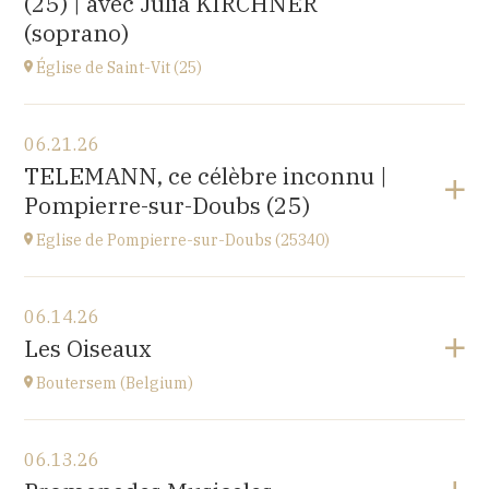
(25) | avec Julia KIRCHNER
(soprano)
Église de Saint-Vit (25)
View the program
06.21.26
1 place de la Mairie,
TELEMANN, ce célèbre inconnu |
25410 SAINT-VIT
Pompierre-sur-Doubs (25)
at
18H00
Go to site
Eglise de Pompierre-sur-Doubs (25340)
View the program
06.14.26
Eglise de Pompierre-sur-Doubs (25340)
Les Oiseaux
3 chemin de l'église
at
17H
Boutersem (Belgium)
View the program
06.13.26
Sint-Annakerk