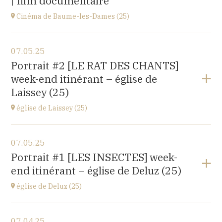
| film documentaire
Cinéma de Baume-les-Dames (25)
View the program
07.05.25
Stella Cinéma,
Portrait #2 [LE RAT DES CHANTS]
14 rue Juifs, 25110 Baume les Dames
week-end itinérant – église de
at
14H30
Laissey (25)
église de Laissey (25)
View the program
07.05.25
église Saint-Antide,
Portrait #1 [LES INSECTES] week-
27 Rue de la Chapelle, 25820 Laissey
end itinérant – église de Deluz (25)
at
17H00
église de Deluz (25)
View the program
07.04.25