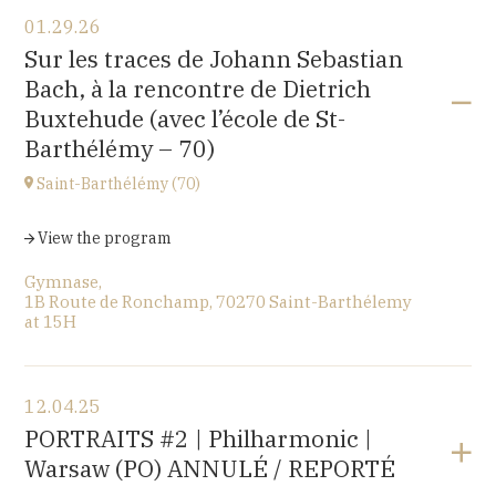
View the program
01.29.26
〒194-0032 東京都町田市本町田2600-4
Sur les traces de Johann Sebastian
2600-4, Honmachida, Machida City, Tokyo (JAPAN)
Bach, à la rencontre de Dietrich
at
14H
Buxtehude (avec l’école de St-
Go to site
Barthélémy – 70)
Saint-Barthélémy (70)
View the program
Gymnase,
1B Route de Ronchamp, 70270 Saint-Barthélemy
at
15H
12.04.25
PORTRAITS #2 | Philharmonic |
Warsaw (PO) ANNULÉ / REPORTÉ