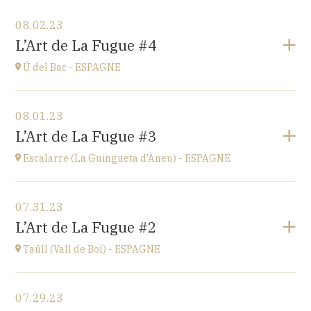
View the program
08.02.23
Eglise de Pompierre-sur-Doubs (25340)
L’Art de La Fugue #4
3 chemin de l'église
at
17H
Ü del Bac - ESPAGNE
View the program
08.01.23
Ü del Bac - ESPAGNE
L’Art de La Fugue #3
Vall del Bac
at
21H00
Escalarre (La Guingueta d'Àneu) - ESPAGNE
Go to site
View the program
07.31.23
Escalarre (La Guingueta d'Àneu) - ESPAGNE
L’Art de La Fugue #2
église
at
21H00
Taüll (Vall de Boí) - ESPAGNE
Go to site
View the program
07.29.23
Taüll (Vall de Boí) - ESPAGNE