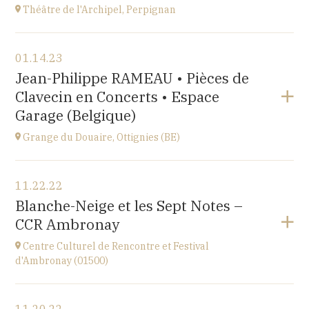
Théâtre de l'Archipel, Perpignan
View the program
01.14.23
Théâtre de l'Archipel, Perpignan
Jean-Philippe RAMEAU • Pièces de
Le Carré, avenue du Maréchal Leclerc, 66000
Clavecin en Concerts • Espace
Perpignan
at
20H30
Garage (Belgique)
Go to site
Grange du Douaire, Ottignies (BE)
View the program
11.22.22
Grange du Douaire, Ottignies (BE)
Blanche-Neige et les Sept Notes –
Espace du Coeur de Ville 2, 1340 Ottignies,
CCR Ambronay
BELGIQUE
at
20H30
Centre Culturel de Rencontre et Festival
Go to site
d'Ambronay (01500)
View the program