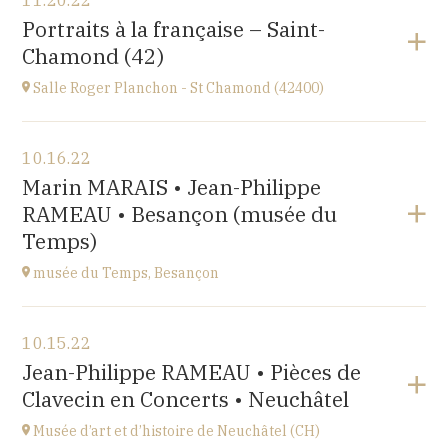
11.20.22
Place de l'Abbaye
Portraits à la française – Saint-
at
10H
Chamond (42)
Salle Roger Planchon - St Chamond (42400)
View the program
10.16.22
Salle Roger Planchon
Marin MARAIS • Jean-Philippe
54 Boulevard Waldeck Rousseau 42400 St Chamond
RAMEAU • Besançon (musée du
at
17H
Temps)
musée du Temps, Besançon
View the program
10.15.22
Palais Granvelle, 96 Grande Rue
Jean-Philippe RAMEAU • Pièces de
at
15H
Clavecin en Concerts • Neuchâtel
Musée d’art et d’histoire de Neuchâtel (CH)