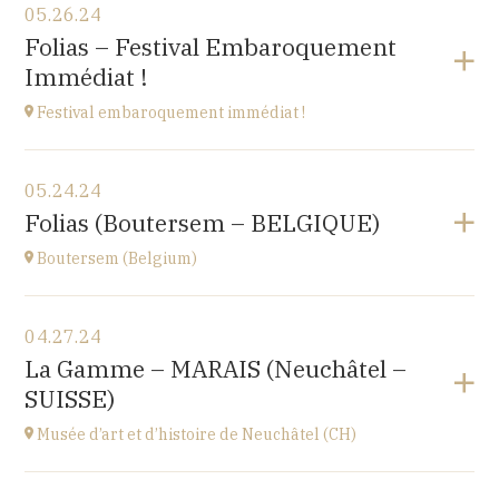
05.26.24
chemin du Moulin
Folias – Festival Embaroquement
70280 AMAGE
Immédiat !
at
15H
Festival embaroquement immédiat !
View the program
05.24.24
Le Nord (59)
Folias (Boutersem – BELGIQUE)
at
17H00
Boutersem (Belgium)
View the program
04.27.24
Sint-Annakerk
La Gamme – MARAIS (Neuchâtel –
Roosbeek
SUISSE)
at
20H00
Go to site
Musée d’art et d’histoire de Neuchâtel (CH)
Buy your tickets
View the program