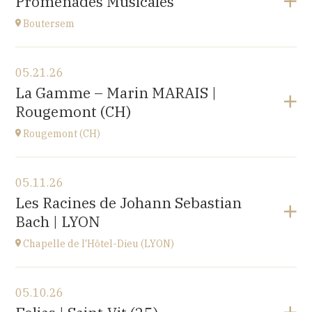
Promenades Musicales
Roosbeek
at
17H00
Boutersem
View the program
05.21.26
Boutersem
La Gamme – Marin MARAIS |
promenade dans la ville
Rougemont (CH)
at
14H
Rougemont (CH)
View the program
05.11.26
Église réformée Saint-Nicolas-de-Myre de
Les Racines de Johann Sebastian
Rougemont,
Bach | LYON
route de Flendruz 1, 1659 Rougemont, SUISSE
at
20H00
Chapelle de l'Hôtel-Dieu (LYON)
Go to site
View the program
05.10.26
chapelle de l'Hôtel-Dieu,