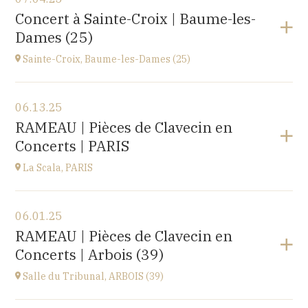
église Saint-Martin,
Concert à Sainte-Croix | Baume-les-
1 Rue de l'Église, 25960 Deluz
Dames (25)
at
13H30
Sainte-Croix, Baume-les-Dames (25)
View the program
06.13.25
EHPAD du Centre hospitalier Sainte-Croix,
RAMEAU | Pièces de Clavecin en
1 avenue du Président Kennedy, 25110 BAUME-LES-
Concerts | PARIS
DAMES
at
14H30
La Scala, PARIS
View the program
06.01.25
La Scala, PARIS
RAMEAU | Pièces de Clavecin en
13, boulevard de Strasbourg 75010 Paris
Concerts | Arbois (39)
at
19H30
Go to site
Salle du Tribunal, ARBOIS (39)