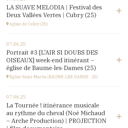
Basilique Saint Pierre,
LA SUAVE MELODIA | Festival des
place de l'Abbaye, 70300 Luxeuil-les-Bains
Deux Vallées Vertes | Cubry (25)
at
21H00
Buy your tickets
église de Cubry (25)
View the program
07.06.25
église Saint-Léger,
Portrait #3 [L’AIR SI DOUBS DES
rue du Château, 25680 Cubry
OISEAUX] week-end itinérant –
at
20H00
église de Baume-les-Dames (25)
Église Saint-Martin (BAUME-LES-DAMES - 25)
View the program
07.06.25
église Saint-Martin,
La Tournée ! itinérance musicale
place St Martin, 25110 Baume-les-Dames
au rythme du cheval (Noé Michaud
at
17H00
– Arche Production) | PROJECTION