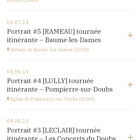
Douvot (25640)
View the program
08.07.24
2 rue du Pont
Portrait #5 [RAMEAU] tournée
25640 OUGNEY-DOUVOT
itinérante – Baume-les-Dames
at
18H00
Abbaye de Baume-les-Dames (25110)
View the program
08.06.24
Abbaye Sainte-Odile
Portrait #4 [LULLY] tournée
place de l'abbaye, 25110 Baume-les-Dames
itinérante – Pompierre-sur-Doubs
at
20H00
Eglise de Pompierre-sur-Doubs (25340)
View the program
08.05.24
Eglise de Pompierre-sur-Doubs (25340)
Portrait #3 [LECLAIR] tournée
3 chemin de l'église
itinérante – Les Concerts du Doubs
at
20H00