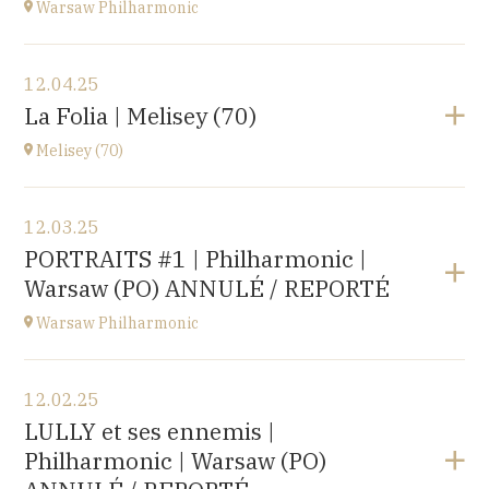
Warsaw Philharmonic
View the program
12.04.25
POLOGNE
La Folia | Melisey (70)
at
20H00
Melisey (70)
Buy your tickets
View the program
12.03.25
Melisey (70)
PORTRAITS #1 | Philharmonic |
at
18H00
Warsaw (PO) ANNULÉ / REPORTÉ
Warsaw Philharmonic
View the program
12.02.25
POLOGNE
LULLY et ses ennemis |
at
20H00
Philharmonic | Warsaw (PO)
Buy your tickets