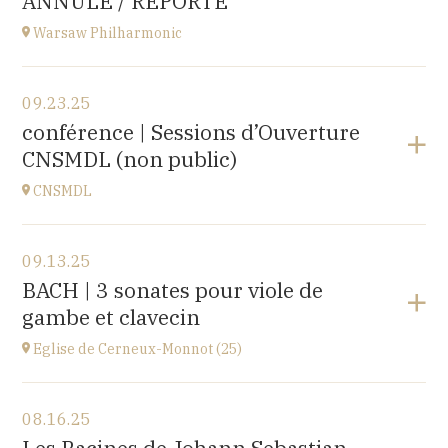
ANNULÉ / REPORTÉ
Warsaw Philharmonic
View the program
09.23.25
POLOGNE
conférence | Sessions d’Ouverture
at
20H00
CNSMDL (non public)
Buy your tickets
CNSMDL
View the program
09.13.25
CNSMD | Conservatoire National Supérieur Musique
BACH | 3 sonates pour viole de
et Danse de Lyon
gambe et clavecin
3 quai Chauveau, 69009 LYON
at
19H
Eglise de Cerneux-Monnot (25)
View the program
08.16.25
Eglise de Cerneux-Monnot (25)