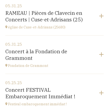
View the program
05.31.25
Salle du Tribunal, ARBOIS (39)
RAMEAU | Pièces de Clavecin en
10 rue de l’hôtel de ville, 39600 ARBOIS
Concerts | Cuse-et-Adrisans (25)
at
17H00
église de Cuse-et-Adrisans (25680)
View the program
05.31.25
Cuse-et-Adrisans
Concert à la Fondation de
(25680)
Grammont
at
20H
Fondation de Grammont
View the program
05.25.25
Fondation de Grammont
Concert FESTIVAL
205 rue de l'Hôpital, 70110 VILLERSEXEL
Embaroquement Immédiat !
at
14H
Festival embaroquement immédiat !