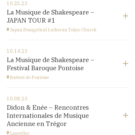
10.25.23
Okitama Cultural Hall - Yonezawa
La Musique de Shakespeare –
JAPAN
JAPAN TOUR #1
at
15H
Japan Evangelical Lutheran Tokyo Church
View the program
10.14.23
Japan Evangelical Lutheran Tokyo Church
La Musique de Shakespeare –
1-14-14 OKUBO SHINJUKU TOKYO, JAPAN
Festival Baroque Pontoise
at
14H
festival de Pontoise
View the program
10.08.23
église St Aubin, Ennery (95300)
Didon & Enée – Rencontres
place Robert Schumann
Internationales de Musique
at
18H00
Ancienne en Trégor
Go to site
Lanvellec