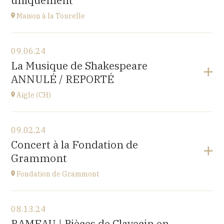
uniquement
Go to site
Maison à la Tourelle
View the program
09.06.24
Maison à la Tourelle
La Musique de Shakespeare
10 place de la Loi, 25110 BAUME-LES-DAMES
ANNULÉ / REPORTÉ
at
17H00
Aigle (CH)
View the program
09.02.24
Château d'Aigle
Concert à la Fondation de
Place du Château 1, 1860 Aigle, SUISSE
Grammont
at
20H00
Fondation de Grammont
View the program
08.13.24
Fondation de Grammont
RAMEAU | Pièces de Clavecin en