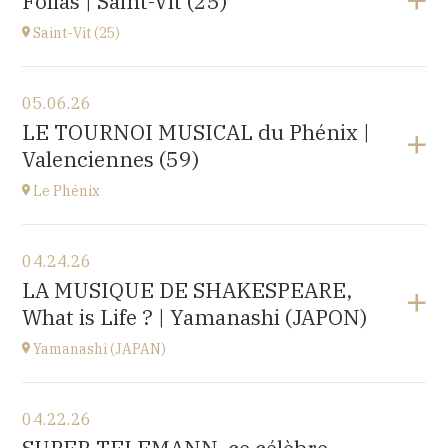
Folias | Saint-Vit (25)
1 place de l'hôpital, 69002 Lyon
at
20H30
Saint-Vit (25)
View the program
05.06.26
Salle multi-activités (du pôle scolaire Les Prés-Verts)
LE TOURNOI MUSICAL du Phénix |
3 rue du Partage, 25410 Saint-Vit
Valenciennes (59)
at
17H00
Le Phénix
View the program
04.24.26
Le Phénix, Grand Théâtre, scène nationale (59)
LA MUSIQUE DE SHAKESPEARE,
Boulevard Harpignies, 59301 Valenciennes
What is Life ? | Yamanashi (JAPON)
at
19H00
Go to site
Yamanashi (JAPAN)
View the program
04.22.26
Yamanashi (JAPAN)