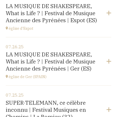
Mas Riquer, Catllar (66500)
LA MUSIQUE DE SHAKESPEARE,
at
21H00
What is Life ? | Festival de Musique
Ancienne des Pyrénées | Espot (ES)
église d'Espot
View the program
07.26.25
église d'Espot,
LA MUSIQUE DE SHAKESPEARE,
SPAIN
What is Life ? | Festival de Musique
at
19H00
Ancienne des Pyrénées | Ger (ES)
Buy your tickets
église de Ger (SPAIN)
View the program
07.25.25
église Santa Coloma,
SUPER-TELEMANN, ce célèbre
Plaça d'Andreu Xandri, 17539 Ger (SPAIN)
inconnu | Festival Musiques en
at
19H00
Chemins | La Romieu (32)