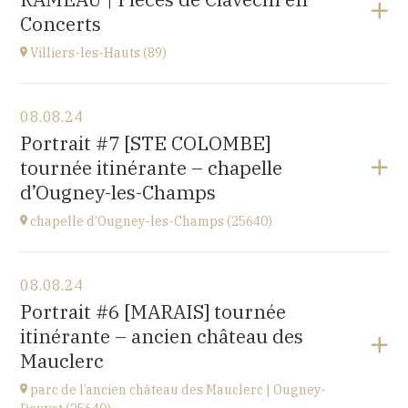
205 rue de l'Hôpital, 70110 VILLERSEXEL
Concerts
at
14H
Villiers-les-Hauts (89)
View the program
08.08.24
église de Villiers-les-Hauts
Portrait #7 [STE COLOMBE]
89160
tournée itinérante – chapelle
at
20H30
d’Ougney-les-Champs
Go to site
chapelle d’Ougney-les-Champs (25640)
View the program
08.08.24
2 rue du Pont
Portrait #6 [MARAIS] tournée
25640 OUGNEY-DOUVOT
itinérante – ancien château des
at
21H00
Mauclerc
parc de l’ancien château des Mauclerc | Ougney-