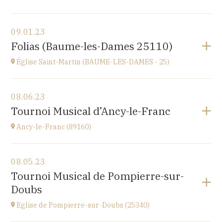
View the program
09.01.23
Lanvellec
Folias (Baume-les-Dames 25110)
at
15H
Église Saint-Martin (BAUME-LES-DAMES - 25)
Go to site
View the program
08.06.23
église Saint-Martin,
Tournoi Musical d’Ancy-le-Franc
place St Martin, 25110 Baume-les-Dames
at
20H00
Ancy-le-Franc (89160)
View the program
08.05.23
Ancy-le-Franc (89160)
Tournoi Musical de Pompierre-sur-
Le Château d’Ancy-le-Franc, 18 Place Clermont-
Doubs
Tonnerre, 89160 Ancy-le-Franc
at
17H
Eglise de Pompierre-sur-Doubs (25340)
Go to site