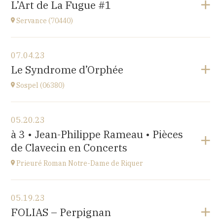
L’Art de La Fugue #1
église
at
21H00
Servance (70440)
Go to site
View the program
07.04.23
Eglise de Servance
Le Syndrome d’Orphée
at
17H
Sospel (06380)
Go to site
View the program
05.20.23
Sospel (06380)
à 3 • Jean-Philippe Rameau • Pièces
at
20H30
de Clavecin en Concerts
Go to site
Prieuré Roman Notre-Dame de Riquer
View the program
05.19.23
Mas Riquer, Catllar (66500)
FOLIAS – Perpignan
at
18H00