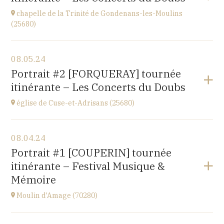
chapelle de la Trinité de Gondenans-les-Moulins
(25680)
View the program
08.05.24
Gondenans-les-Moulins
Portrait #2 [FORQUERAY] tournée
(25680)
itinérante – Les Concerts du Doubs
at
18H00
église de Cuse-et-Adrisans (25680)
View the program
08.04.24
Cuse-et-Adrisans
Portrait #1 [COUPERIN] tournée
(25680)
itinérante – Festival Musique &
at
15H
Mémoire
Moulin d'Amage (70280)
View the program