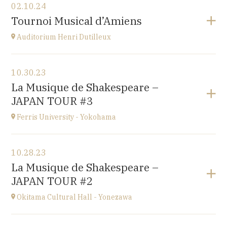
02.10.24
Esplanade Léopold-Robert 1 CH-2000 Neuchâtel
Tournoi Musical d’Amiens
at
20H15
Auditorium Henri Dutilleux
View the program
10.30.23
Conservatoire d'Amiens
La Musique de Shakespeare –
3 rue Desprez 80000 AMIENS
JAPAN TOUR #3
at
15H
Ferris University - Yokohama
View the program
10.28.23
Ferris University - Yokohama
La Musique de Shakespeare –
JAPAN
JAPAN TOUR #2
at
15H
Okitama Cultural Hall - Yonezawa
View the program