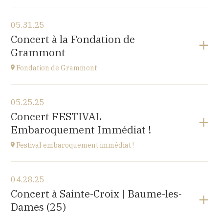
View the program
05.31.25
Cuse-et-Adrisans
Concert à la Fondation de
(25680)
Grammont
at
20H
Fondation de Grammont
View the program
05.25.25
Fondation de Grammont
Concert FESTIVAL
205 rue de l'Hôpital, 70110 VILLERSEXEL
Embaroquement Immédiat !
at
14H
Festival embaroquement immédiat !
View the program
04.28.25
Le Nord (59)
Concert à Sainte-Croix | Baume-les-
at
14H30
Dames (25)
Go to site