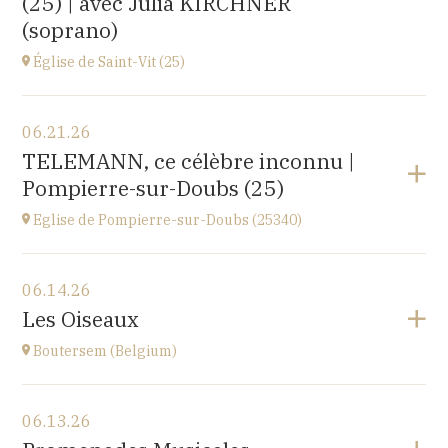
(25) | avec Julia KIRCHNER
(soprano)
Église de Saint-Vit (25)
View the program
06.21.26
1 place de la Mairie,
TELEMANN, ce célèbre inconnu |
25410 SAINT-VIT
Pompierre-sur-Doubs (25)
at
18H00
Go to site
Eglise de Pompierre-sur-Doubs (25340)
View the program
06.14.26
Eglise de Pompierre-sur-Doubs (25340)
Les Oiseaux
3 chemin de l'église
at
17H
Boutersem (Belgium)
View the program
06.13.26
Sint-Annakerk