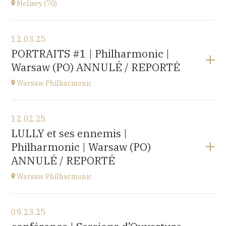
Melisey (70)
Buy your tickets
View the program
12.03.25
Melisey (70)
PORTRAITS #1 | Philharmonic |
at
18H00
Warsaw (PO) ANNULÉ / REPORTÉ
Warsaw Philharmonic
View the program
12.02.25
POLOGNE
LULLY et ses ennemis |
at
20H00
Philharmonic | Warsaw (PO)
Buy your tickets
ANNULÉ / REPORTÉ
Warsaw Philharmonic
View the program
09.23.25
POLOGNE