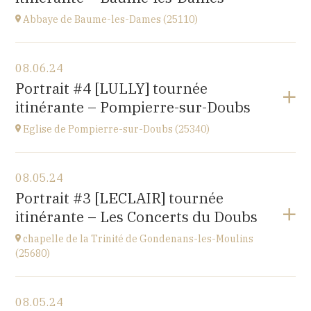
Abbaye de Baume-les-Dames (25110)
View the program
08.06.24
Abbaye Sainte-Odile
Portrait #4 [LULLY] tournée
place de l'abbaye, 25110 Baume-les-Dames
itinérante – Pompierre-sur-Doubs
at
20H00
Eglise de Pompierre-sur-Doubs (25340)
View the program
08.05.24
Eglise de Pompierre-sur-Doubs (25340)
Portrait #3 [LECLAIR] tournée
3 chemin de l'église
itinérante – Les Concerts du Doubs
at
20H00
chapelle de la Trinité de Gondenans-les-Moulins
(25680)
View the program
08.05.24