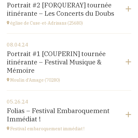
Gondenans-les-Moulins
Portrait #2 [FORQUERAY] tournée
(25680)
itinérante – Les Concerts du Doubs
at
18H00
église de Cuse-et-Adrisans (25680)
View the program
08.04.24
Cuse-et-Adrisans
Portrait #1 [COUPERIN] tournée
(25680)
itinérante – Festival Musique &
at
15H
Mémoire
Moulin d'Amage (70280)
View the program
05.26.24
chemin du Moulin
Folias – Festival Embaroquement
70280 AMAGE
Immédiat !
at
15H
Festival embaroquement immédiat !