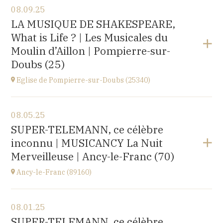
08.09.25
Église Saint-Michel,
LA MUSIQUE DE SHAKESPEARE,
2 rue Saint-Jacques, Saint-Wandrille-Rançon
What is Life ? | Les Musicales du
(76490)
at
17H
Moulin d’Aillon | Pompierre-sur-
Buy your tickets
Doubs (25)
Eglise de Pompierre-sur-Doubs (25340)
View the program
08.05.25
Eglise de Pompierre-sur-Doubs (25340)
SUPER-TELEMANN, ce célèbre
3 chemin de l'église
inconnu | MUSICANCY La Nuit
at
20H00
Merveilleuse | Ancy-le-Franc (70)
Ancy-le-Franc (89160)
View the program
08.01.25
Ancy-le-Franc (89160)
SUPER-TELEMANN, ce célèbre