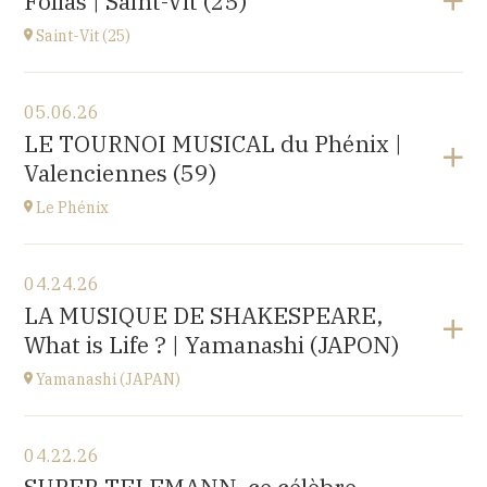
Folias | Saint-Vit (25)
1 place de l'hôpital, 69002 Lyon
at
20H30
Saint-Vit (25)
View the program
05.06.26
Salle multi-activités (du pôle scolaire Les Prés-Verts)
LE TOURNOI MUSICAL du Phénix |
3 rue du Partage, 25410 Saint-Vit
Valenciennes (59)
at
17H00
Le Phénix
View the program
04.24.26
Le Phénix, Grand Théâtre, scène nationale (59)
LA MUSIQUE DE SHAKESPEARE,
Boulevard Harpignies, 59301 Valenciennes
What is Life ? | Yamanashi (JAPON)
at
19H00
Go to site
Yamanashi (JAPAN)
View the program
04.22.26
Yamanashi (JAPAN)