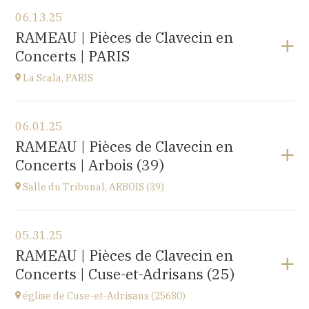
View the program
06.13.25
EHPAD du Centre hospitalier Sainte-Croix,
RAMEAU | Pièces de Clavecin en
1 avenue du Président Kennedy, 25110 BAUME-LES-
Concerts | PARIS
DAMES
at
14H30
La Scala, PARIS
View the program
06.01.25
La Scala, PARIS
RAMEAU | Pièces de Clavecin en
13, boulevard de Strasbourg 75010 Paris
Concerts | Arbois (39)
at
19H30
Go to site
Salle du Tribunal, ARBOIS (39)
View the program
05.31.25
Salle du Tribunal, ARBOIS (39)
RAMEAU | Pièces de Clavecin en
10 rue de l’hôtel de ville, 39600 ARBOIS
Concerts | Cuse-et-Adrisans (25)
at
17H00
église de Cuse-et-Adrisans (25680)