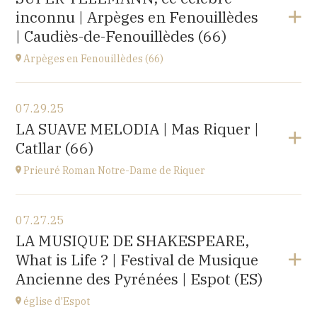
Le Château d’Ancy-le-Franc, 18 Place Clermont-
inconnu | Arpèges en Fenouillèdes
Tonnerre, 89160 Ancy-le-Franc
at
20H00
| Caudiès-de-Fenouillèdes (66)
Buy your tickets
Arpèges en Fenouillèdes (66)
View the program
07.29.25
Estivales
LA SUAVE MELODIA | Mas Riquer |
at
18H00
Catllar (66)
Buy your tickets
Prieuré Roman Notre-Dame de Riquer
View the program
07.27.25
Mas Riquer, Catllar (66500)
LA MUSIQUE DE SHAKESPEARE,
at
21H00
What is Life ? | Festival de Musique
Ancienne des Pyrénées | Espot (ES)
église d'Espot