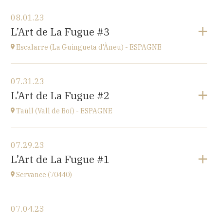
View the program
08.01.23
Ü del Bac - ESPAGNE
L’Art de La Fugue #3
Vall del Bac
at
21H00
Escalarre (La Guingueta d'Àneu) - ESPAGNE
Go to site
View the program
07.31.23
Escalarre (La Guingueta d'Àneu) - ESPAGNE
L’Art de La Fugue #2
église
at
21H00
Taüll (Vall de Boí) - ESPAGNE
Go to site
View the program
07.29.23
Taüll (Vall de Boí) - ESPAGNE
L’Art de La Fugue #1
église
at
21H00
Servance (70440)
Go to site
View the program
07.04.23
Eglise de Servance