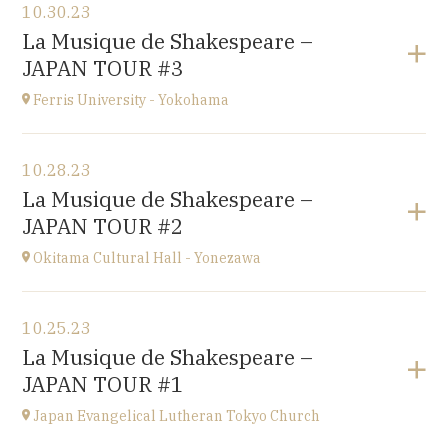
10.30.23
Conservatoire d'Amiens
La Musique de Shakespeare –
3 rue Desprez 80000 AMIENS
JAPAN TOUR #3
at
15H
Ferris University - Yokohama
View the program
10.28.23
Ferris University - Yokohama
La Musique de Shakespeare –
JAPAN
JAPAN TOUR #2
at
15H
Okitama Cultural Hall - Yonezawa
View the program
10.25.23
Okitama Cultural Hall - Yonezawa
La Musique de Shakespeare –
JAPAN
JAPAN TOUR #1
at
15H
Japan Evangelical Lutheran Tokyo Church