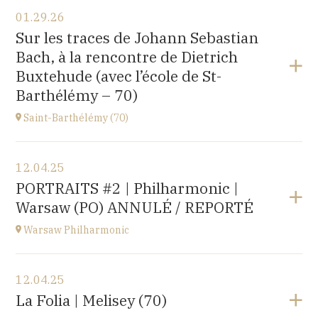
View the program
01.29.26
〒194-0032 東京都町田市本町田2600-4
Sur les traces de Johann Sebastian
2600-4, Honmachida, Machida City, Tokyo (JAPAN)
Bach, à la rencontre de Dietrich
at
14H
Buxtehude (avec l’école de St-
Go to site
Barthélémy – 70)
Saint-Barthélémy (70)
View the program
12.04.25
Gymnase,
PORTRAITS #2 | Philharmonic |
1B Route de Ronchamp, 70270 Saint-Barthélemy
Warsaw (PO) ANNULÉ / REPORTÉ
at
15H
Warsaw Philharmonic
View the program
12.04.25
POLOGNE
La Folia | Melisey (70)
at
20H00