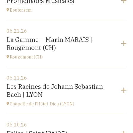
Promenades Musicales
Roosbeek
at
17H00
Boutersem
View the program
05.21.26
Boutersem
La Gamme – Marin MARAIS |
promenade dans la ville
Rougemont (CH)
at
14H
Rougemont (CH)
View the program
05.11.26
Église réformée Saint-Nicolas-de-Myre de
Les Racines de Johann Sebastian
Rougemont,
Bach | LYON
route de Flendruz 1, 1659 Rougemont, SUISSE
at
20H00
Chapelle de l'Hôtel-Dieu (LYON)
Go to site
View the program
05.10.26
chapelle de l'Hôtel-Dieu,