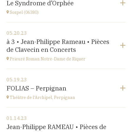
Le Syndrome d’Orphée
at
17H
Sospel (06380)
Go to site
View the program
05.20.23
Sospel (06380)
à 3 • Jean-Philippe Rameau • Pièces
at
20H30
de Clavecin en Concerts
Go to site
Prieuré Roman Notre-Dame de Riquer
View the program
05.19.23
Mas Riquer, Catllar (66500)
FOLIAS – Perpignan
at
18H00
Théâtre de l'Archipel, Perpignan
View the program
01.14.23
Théâtre de l'Archipel, Perpignan
Jean-Philippe RAMEAU • Pièces de
Le Carré, avenue du Maréchal Leclerc, 66000