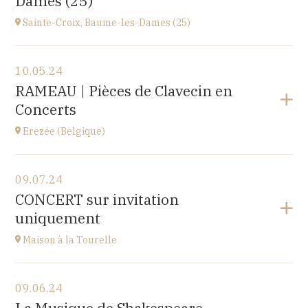
Dames (25)
at
14H30
Sainte-Croix, Baume-les-Dames (25)
View the program
10.05.24
EHPAD du Centre hospitalier Sainte-Croix,
RAMEAU | Pièces de Clavecin en
1 avenue du Président Kennedy, 25110 BAUME-LES-
Concerts
DAMES
at
14H30
Erezée (Belgique)
View the program
09.07.24
Chapelle de Fisenne
CONCERT sur invitation
Rue de l'Église, 6997 Erezée, BELGIQUE
uniquement
at
11H
Go to site
Maison à la Tourelle
View the program
09.06.24
Maison à la Tourelle