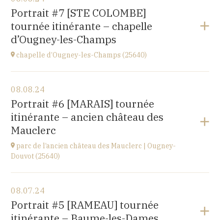
église de Villiers-les-Hauts
Portrait #7 [STE COLOMBE]
89160
tournée itinérante – chapelle
at
20H30
d’Ougney-les-Champs
Go to site
chapelle d’Ougney-les-Champs (25640)
View the program
08.08.24
2 rue du Pont
Portrait #6 [MARAIS] tournée
25640 OUGNEY-DOUVOT
itinérante – ancien château des
at
21H00
Mauclerc
parc de l’ancien château des Mauclerc | Ougney-
Douvot (25640)
View the program
08.07.24
2 rue du Pont
Portrait #5 [RAMEAU] tournée
25640 OUGNEY-DOUVOT
itinérante – Baume-les-Dames
at
18H00