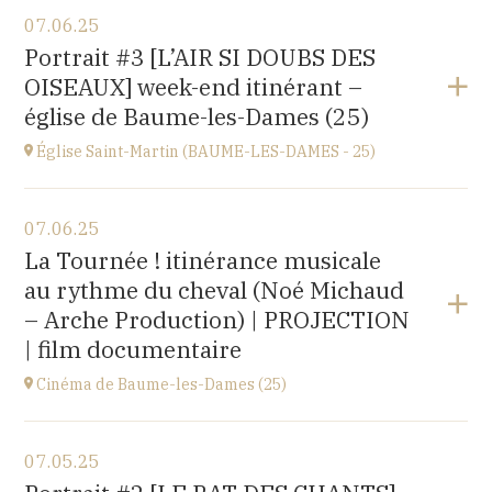
View the program
07.06.25
église Saint-Léger,
Portrait #3 [L’AIR SI DOUBS DES
rue du Château, 25680 Cubry
OISEAUX] week-end itinérant –
at
20H00
église de Baume-les-Dames (25)
Église Saint-Martin (BAUME-LES-DAMES - 25)
View the program
07.06.25
église Saint-Martin,
La Tournée ! itinérance musicale
place St Martin, 25110 Baume-les-Dames
au rythme du cheval (Noé Michaud
at
17H00
– Arche Production) | PROJECTION
| film documentaire
Cinéma de Baume-les-Dames (25)
View the program
07.05.25
Stella Cinéma,