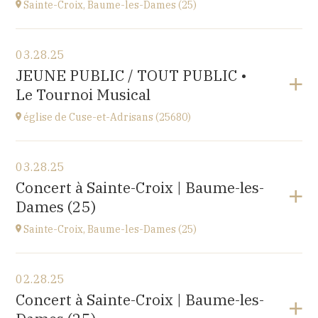
Sainte-Croix, Baume-les-Dames (25)
View the program
03.28.25
EHPAD du Centre hospitalier Sainte-Croix,
JEUNE PUBLIC / TOUT PUBLIC •
1 avenue du Président Kennedy, 25110 BAUME-LES-
Le Tournoi Musical
DAMES
at
14H30
église de Cuse-et-Adrisans (25680)
View the program
03.28.25
Cuse-et-Adrisans
Concert à Sainte-Croix | Baume-les-
(25680)
Dames (25)
at
18H30
Sainte-Croix, Baume-les-Dames (25)
View the program
02.28.25
EHPAD du Centre hospitalier Sainte-Croix,
Concert à Sainte-Croix | Baume-les-
1 avenue du Président Kennedy, 25110 BAUME-LES-
DAMES