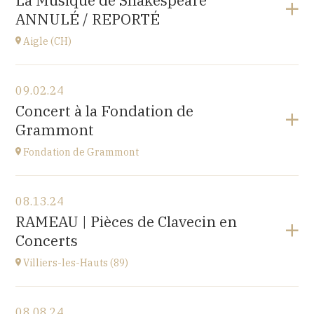
La Musique de Shakespeare
10 place de la Loi, 25110 BAUME-LES-DAMES
ANNULÉ / REPORTÉ
at
17H00
Aigle (CH)
View the program
09.02.24
Château d'Aigle
Concert à la Fondation de
Place du Château 1, 1860 Aigle, SUISSE
Grammont
at
20H00
Fondation de Grammont
View the program
08.13.24
Fondation de Grammont
RAMEAU | Pièces de Clavecin en
205 rue de l'Hôpital, 70110 VILLERSEXEL
Concerts
at
14H
Villiers-les-Hauts (89)
View the program
08.08.24