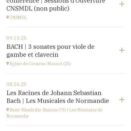
conférence | Sessions d’Ouverture
at
20H00
CNSMDL (non public)
Buy your tickets
CNSMDL
View the program
09.13.25
CNSMD | Conservatoire National Supérieur Musique
BACH | 3 sonates pour viole de
et Danse de Lyon
gambe et clavecin
3 quai Chauveau, 69009 LYON
at
19H
Eglise de Cerneux-Monnot (25)
View the program
08.16.25
Eglise de Cerneux-Monnot (25)
Les Racines de Johann Sebastian
lieu dit Les Cerneux-Monnots, 25210 Bonnétage
Bach | Les Musicales de Normandie
at
20H00
Saint-Wandrille-Rançon (76) | Les Musicales de
Normandie
View the program