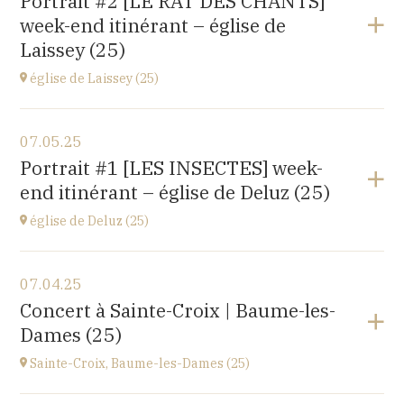
Portrait #2 [LE RAT DES CHANTS]
14 rue Juifs, 25110 Baume les Dames
week-end itinérant – église de
at
14H30
Laissey (25)
église de Laissey (25)
View the program
07.05.25
église Saint-Antide,
Portrait #1 [LES INSECTES] week-
27 Rue de la Chapelle, 25820 Laissey
end itinérant – église de Deluz (25)
at
17H00
église de Deluz (25)
View the program
07.04.25
église Saint-Martin,
Concert à Sainte-Croix | Baume-les-
1 Rue de l'Église, 25960 Deluz
Dames (25)
at
13H30
Sainte-Croix, Baume-les-Dames (25)