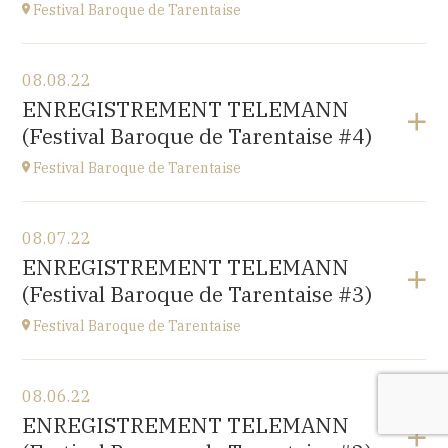
Festival Baroque de Tarentaise
View the program
08.08.22
Savoie
ENREGISTREMENT TELEMANN
at
21H00
(Festival Baroque de Tarentaise #4)
Festival Baroque de Tarentaise
View the program
08.07.22
Savoie
ENREGISTREMENT TELEMANN
at
10H
(Festival Baroque de Tarentaise #3)
Festival Baroque de Tarentaise
View the program
08.06.22
Savoie
ENREGISTREMENT TELEMANN
at
10H