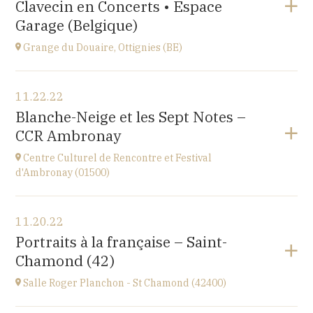
Clavecin en Concerts • Espace
Perpignan
at
20H30
Garage (Belgique)
Go to site
Grange du Douaire, Ottignies (BE)
View the program
11.22.22
Grange du Douaire, Ottignies (BE)
Blanche-Neige et les Sept Notes –
Espace du Coeur de Ville 2, 1340 Ottignies,
CCR Ambronay
BELGIQUE
at
20H30
Centre Culturel de Rencontre et Festival
Go to site
d'Ambronay (01500)
View the program
11.20.22
Place de l'Abbaye
Portraits à la française – Saint-
at
10H
Chamond (42)
Salle Roger Planchon - St Chamond (42400)