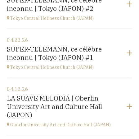
SUPER-TELEMANN, ce célèbre
Kofu-City
inconnu | Tokyo (JAPON) #2
at
19H30
Go to site
Tokyo Central Holiness Church (JAPAN)
View the program
04.22.26
Tokyo (JAPAN)
SUPER-TELEMANN, ce célèbre
at
19H
inconnu | Tokyo (JAPON) #1
Tokyo Central Holiness Church (JAPAN)
View the program
04.12.26
Tokyo (JAPAN)
LA SUAVE MELODIA | Oberlin
at
14H
University Art and Culture Hall
(JAPON)
Oberlin University Art and Culture Hall (JAPAN)