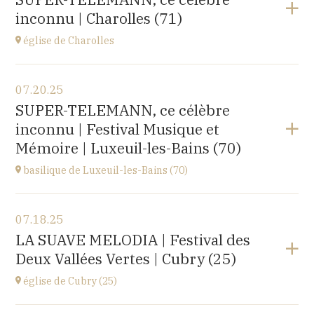
rue du docteur Lucante, 32480 La Romieu
inconnu | Charolles (71)
at
19H00
Buy your tickets
église de Charolles
View the program
07.20.25
église du Sacré-Coeur,
SUPER-TELEMANN, ce célèbre
8 Place de l'Église, 71120 Charolles
inconnu | Festival Musique et
at
11H
Mémoire | Luxeuil-les-Bains (70)
Go to site
basilique de Luxeuil-les-Bains (70)
View the program
07.18.25
Basilique Saint Pierre,
LA SUAVE MELODIA | Festival des
place de l'Abbaye, 70300 Luxeuil-les-Bains
Deux Vallées Vertes | Cubry (25)
at
21H00
Buy your tickets
église de Cubry (25)