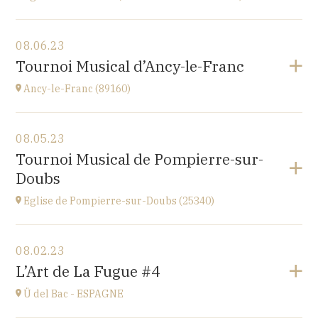
View the program
08.06.23
église Saint-Martin,
Tournoi Musical d’Ancy-le-Franc
place St Martin, 25110 Baume-les-Dames
at
20H00
Ancy-le-Franc (89160)
View the program
08.05.23
Ancy-le-Franc (89160)
Tournoi Musical de Pompierre-sur-
Le Château d’Ancy-le-Franc, 18 Place Clermont-
Doubs
Tonnerre, 89160 Ancy-le-Franc
at
17H
Eglise de Pompierre-sur-Doubs (25340)
Go to site
View the program
08.02.23
Eglise de Pompierre-sur-Doubs (25340)
L’Art de La Fugue #4
3 chemin de l'église
at
17H
Ü del Bac - ESPAGNE