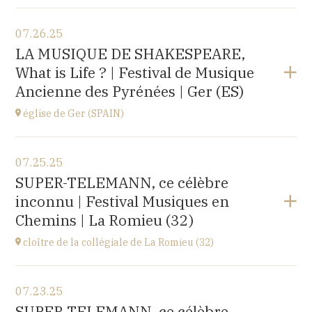
View the program
07.26.25
église d'Espot,
LA MUSIQUE DE SHAKESPEARE,
SPAIN
What is Life ? | Festival de Musique
at
19H00
Ancienne des Pyrénées | Ger (ES)
Buy your tickets
église de Ger (SPAIN)
View the program
07.25.25
église Santa Coloma,
SUPER-TELEMANN, ce célèbre
Plaça d'Andreu Xandri, 17539 Ger (SPAIN)
inconnu | Festival Musiques en
at
19H00
Chemins | La Romieu (32)
Buy your tickets
cloître de la collégiale de La Romieu (32)
View the program
07.23.25
collégiale Saint-Pierre,
SUPER-TELEMANN, ce célèbre