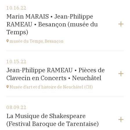
View the program
10.16.22
Salle Roger Planchon
Marin MARAIS • Jean-Philippe
54 Boulevard Waldeck Rousseau 42400 St Chamond
RAMEAU • Besançon (musée du
at
17H
Temps)
musée du Temps, Besançon
View the program
10.15.22
Palais Granvelle, 96 Grande Rue
Jean-Philippe RAMEAU • Pièces de
at
15H
Clavecin en Concerts • Neuchâtel
Musée d’art et d’histoire de Neuchâtel (CH)
View the program
08.09.22
Esplanade Léopold-Robert 1 CH-2000 Neuchâtel
La Musique de Shakespeare
at
20:15
(Festival Baroque de Tarentaise)