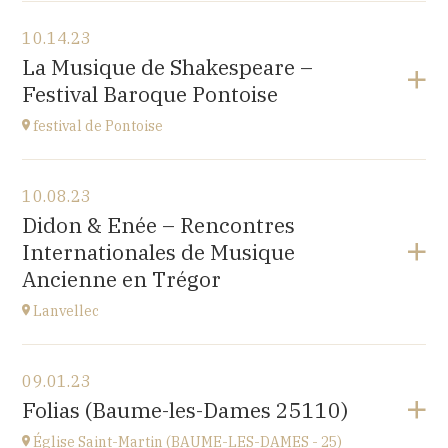
View the program
10.14.23
Japan Evangelical Lutheran Tokyo Church
La Musique de Shakespeare –
1-14-14 OKUBO SHINJUKU TOKYO, JAPAN
Festival Baroque Pontoise
at
14H
festival de Pontoise
View the program
10.08.23
église St Aubin, Ennery (95300)
Didon & Enée – Rencontres
place Robert Schumann
Internationales de Musique
at
18H00
Ancienne en Trégor
Go to site
Lanvellec
View the program
09.01.23
Lanvellec
Folias (Baume-les-Dames 25110)
at
15H
Église Saint-Martin (BAUME-LES-DAMES - 25)
Go to site