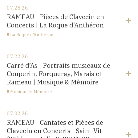
07.28.26
RAMEAU | Pièces de Clavecin en
Concerts | La Roque d’Anthéron
La Roque d'Anthéron
View the program
07.22.26
Cloître de l'Abbaye de Silvacane
Carré d’As | Portraits musicaux de
at
18H30
Couperin, Forqueray, Marais et
Go to site
Rameau | Musique & Mémoire
Musique et Mémoire
View the program
07.02.26
Eglise de Faucogney-et-la-Mer
RAMEAU | Cantates et Pièces de
(70310)
Clavecin en Concerts | Saint-Vit
at
17H00