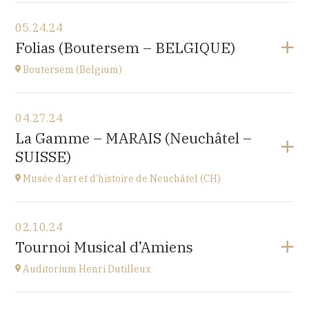
View the program
05.24.24
Le Nord (59)
Folias (Boutersem – BELGIQUE)
at
17H00
Boutersem (Belgium)
View the program
04.27.24
Sint-Annakerk
La Gamme – MARAIS (Neuchâtel –
Roosbeek
SUISSE)
at
20H00
Go to site
Musée d’art et d’histoire de Neuchâtel (CH)
Buy your tickets
View the program
02.10.24
Esplanade Léopold-Robert 1 CH-2000 Neuchâtel
Tournoi Musical d’Amiens
at
20H15
Auditorium Henri Dutilleux
View the program