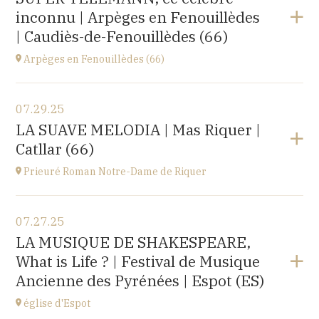
Le Château d’Ancy-le-Franc, 18 Place Clermont-
inconnu | Arpèges en Fenouillèdes
Tonnerre, 89160 Ancy-le-Franc
at
20H00
| Caudiès-de-Fenouillèdes (66)
Buy your tickets
Arpèges en Fenouillèdes (66)
View the program
07.29.25
Estivales
LA SUAVE MELODIA | Mas Riquer |
at
18H00
Catllar (66)
Buy your tickets
Prieuré Roman Notre-Dame de Riquer
View the program
07.27.25
Mas Riquer, Catllar (66500)
LA MUSIQUE DE SHAKESPEARE,
at
21H00
What is Life ? | Festival de Musique
Ancienne des Pyrénées | Espot (ES)
église d'Espot