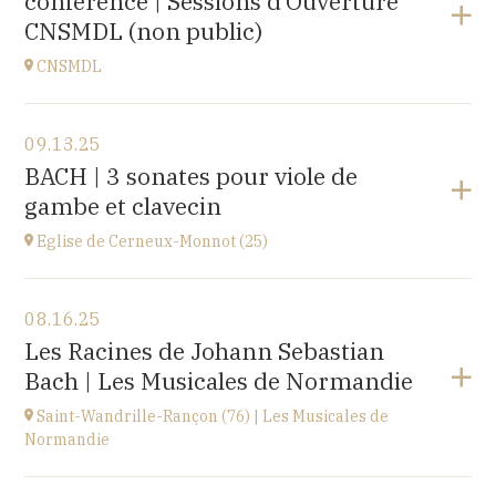
conférence | Sessions d’Ouverture
at
20H00
CNSMDL (non public)
Buy your tickets
CNSMDL
View the program
09.13.25
CNSMD | Conservatoire National Supérieur Musique
BACH | 3 sonates pour viole de
et Danse de Lyon
gambe et clavecin
3 quai Chauveau, 69009 LYON
at
19H
Eglise de Cerneux-Monnot (25)
View the program
08.16.25
Eglise de Cerneux-Monnot (25)
Les Racines de Johann Sebastian
lieu dit Les Cerneux-Monnots, 25210 Bonnétage
Bach | Les Musicales de Normandie
at
20H00
Saint-Wandrille-Rançon (76) | Les Musicales de
Normandie
View the program