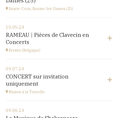
Dames (25)
at
14H30
Sainte-Croix, Baume-les-Dames (25)
View the program
10.05.24
EHPAD du Centre hospitalier Sainte-Croix,
RAMEAU | Pièces de Clavecin en
1 avenue du Président Kennedy, 25110 BAUME-LES-
Concerts
DAMES
at
14H30
Erezée (Belgique)
View the program
09.07.24
Chapelle de Fisenne
CONCERT sur invitation
Rue de l'Église, 6997 Erezée, BELGIQUE
uniquement
at
11H
Go to site
Maison à la Tourelle
View the program
09.06.24
Maison à la Tourelle