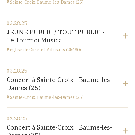
Sainte-Croix, Baume-les-Dames (25)
View the program
03.28.25
EHPAD du Centre hospitalier Sainte-Croix,
JEUNE PUBLIC / TOUT PUBLIC •
1 avenue du Président Kennedy, 25110 BAUME-LES-
Le Tournoi Musical
DAMES
at
14H30
église de Cuse-et-Adrisans (25680)
View the program
03.28.25
Cuse-et-Adrisans
Concert à Sainte-Croix | Baume-les-
(25680)
Dames (25)
at
18H30
Sainte-Croix, Baume-les-Dames (25)
View the program
02.28.25
EHPAD du Centre hospitalier Sainte-Croix,
Concert à Sainte-Croix | Baume-les-
1 avenue du Président Kennedy, 25110 BAUME-LES-
DAMES