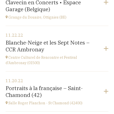
Clavecin en Concerts • Espace
Perpignan
at
20H30
Garage (Belgique)
Go to site
Grange du Douaire, Ottignies (BE)
View the program
11.22.22
Grange du Douaire, Ottignies (BE)
Blanche-Neige et les Sept Notes –
Espace du Coeur de Ville 2, 1340 Ottignies,
CCR Ambronay
BELGIQUE
at
20H30
Centre Culturel de Rencontre et Festival
Go to site
d'Ambronay (01500)
View the program
11.20.22
Place de l'Abbaye
Portraits à la française – Saint-
at
10H
Chamond (42)
Salle Roger Planchon - St Chamond (42400)