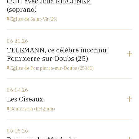
(25) | avec Julia KIRCHNER
(soprano)
Église de Saint-Vit (25)
View the program
06.21.26
1 place de la Mairie,
TELEMANN, ce célèbre inconnu |
25410 SAINT-VIT
Pompierre-sur-Doubs (25)
at
18H00
Go to site
Eglise de Pompierre-sur-Doubs (25340)
View the program
06.14.26
Eglise de Pompierre-sur-Doubs (25340)
Les Oiseaux
3 chemin de l'église
at
17H
Boutersem (Belgium)
View the program
06.13.26
Sint-Annakerk