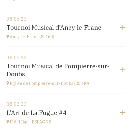
View the program
08.06.23
église Saint-Martin,
Tournoi Musical d’Ancy-le-Franc
place St Martin, 25110 Baume-les-Dames
at
20H00
Ancy-le-Franc (89160)
View the program
08.05.23
Ancy-le-Franc (89160)
Tournoi Musical de Pompierre-sur-
Le Château d’Ancy-le-Franc, 18 Place Clermont-
Doubs
Tonnerre, 89160 Ancy-le-Franc
at
17H
Eglise de Pompierre-sur-Doubs (25340)
Go to site
View the program
08.02.23
Eglise de Pompierre-sur-Doubs (25340)
L’Art de La Fugue #4
3 chemin de l'église
at
17H
Ü del Bac - ESPAGNE