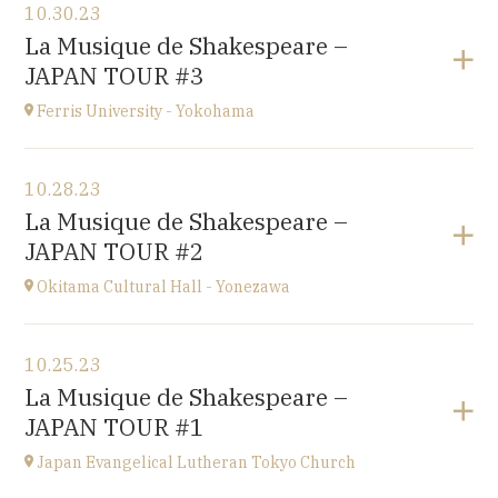
10.30.23
Conservatoire d'Amiens
La Musique de Shakespeare –
3 rue Desprez 80000 AMIENS
JAPAN TOUR #3
at
15H
Ferris University - Yokohama
View the program
10.28.23
Ferris University - Yokohama
La Musique de Shakespeare –
JAPAN
JAPAN TOUR #2
at
15H
Okitama Cultural Hall - Yonezawa
View the program
10.25.23
Okitama Cultural Hall - Yonezawa
La Musique de Shakespeare –
JAPAN
JAPAN TOUR #1
at
15H
Japan Evangelical Lutheran Tokyo Church