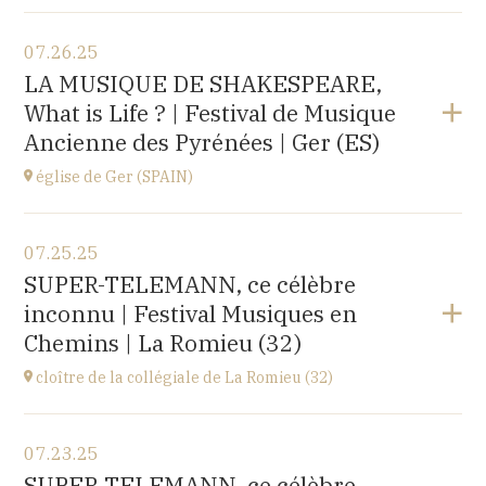
View the program
07.26.25
église d'Espot,
LA MUSIQUE DE SHAKESPEARE,
SPAIN
What is Life ? | Festival de Musique
at
19H00
Ancienne des Pyrénées | Ger (ES)
Buy your tickets
église de Ger (SPAIN)
View the program
07.25.25
église Santa Coloma,
SUPER-TELEMANN, ce célèbre
Plaça d'Andreu Xandri, 17539 Ger (SPAIN)
inconnu | Festival Musiques en
at
19H00
Chemins | La Romieu (32)
Buy your tickets
cloître de la collégiale de La Romieu (32)
View the program
07.23.25
collégiale Saint-Pierre,
SUPER-TELEMANN, ce célèbre