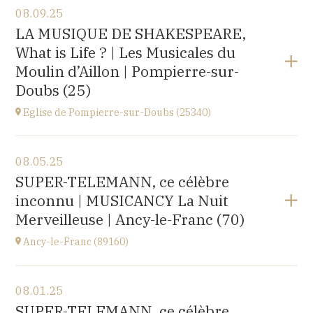
08.09.25
Église Saint-Michel,
LA MUSIQUE DE SHAKESPEARE,
2 rue Saint-Jacques, Saint-Wandrille-Rançon
What is Life ? | Les Musicales du
(76490)
at
17H
Moulin d’Aillon | Pompierre-sur-
Buy your tickets
Doubs (25)
Eglise de Pompierre-sur-Doubs (25340)
View the program
08.05.25
Eglise de Pompierre-sur-Doubs (25340)
SUPER-TELEMANN, ce célèbre
3 chemin de l'église
inconnu | MUSICANCY La Nuit
at
20H00
Merveilleuse | Ancy-le-Franc (70)
Ancy-le-Franc (89160)
View the program
08.01.25
Ancy-le-Franc (89160)
SUPER-TELEMANN, ce célèbre