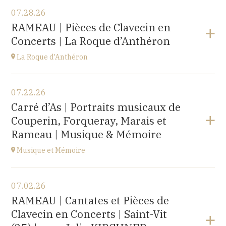
07.28.26
RAMEAU | Pièces de Clavecin en
Concerts | La Roque d’Anthéron
La Roque d'Anthéron
View the program
07.22.26
Cloître de l'Abbaye de Silvacane
Carré d’As | Portraits musicaux de
at
18H30
Couperin, Forqueray, Marais et
Go to site
Rameau | Musique & Mémoire
Musique et Mémoire
View the program
07.02.26
Eglise de Faucogney-et-la-Mer
RAMEAU | Cantates et Pièces de
(70310)
Clavecin en Concerts | Saint-Vit
at
17H00