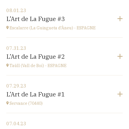
View the program
08.01.23
Ü del Bac - ESPAGNE
L’Art de La Fugue #3
Vall del Bac
at
21H00
Escalarre (La Guingueta d'Àneu) - ESPAGNE
Go to site
View the program
07.31.23
Escalarre (La Guingueta d'Àneu) - ESPAGNE
L’Art de La Fugue #2
église
at
21H00
Taüll (Vall de Boí) - ESPAGNE
Go to site
View the program
07.29.23
Taüll (Vall de Boí) - ESPAGNE
L’Art de La Fugue #1
église
at
21H00
Servance (70440)
Go to site
View the program
07.04.23
Eglise de Servance