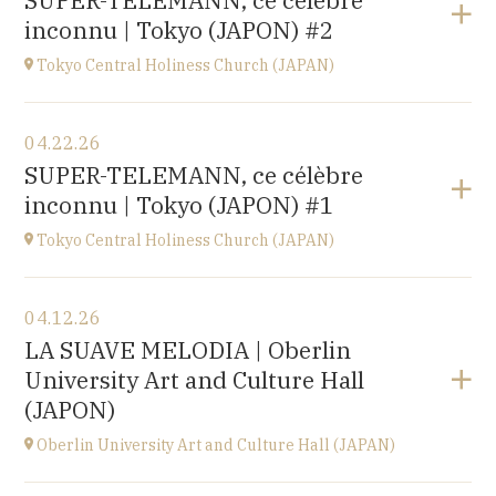
SUPER-TELEMANN, ce célèbre
Kofu-City
inconnu | Tokyo (JAPON) #2
at
19H30
Go to site
Tokyo Central Holiness Church (JAPAN)
View the program
04.22.26
Tokyo (JAPAN)
SUPER-TELEMANN, ce célèbre
at
19H
inconnu | Tokyo (JAPON) #1
Tokyo Central Holiness Church (JAPAN)
View the program
04.12.26
Tokyo (JAPAN)
LA SUAVE MELODIA | Oberlin
at
14H
University Art and Culture Hall
(JAPON)
Oberlin University Art and Culture Hall (JAPAN)