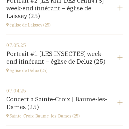
Portrait #2 [LE RAT DES CHANTS]
14 rue Juifs, 25110 Baume les Dames
week-end itinérant – église de
at
14H30
Laissey (25)
église de Laissey (25)
View the program
07.05.25
église Saint-Antide,
Portrait #1 [LES INSECTES] week-
27 Rue de la Chapelle, 25820 Laissey
end itinérant – église de Deluz (25)
at
17H00
église de Deluz (25)
View the program
07.04.25
église Saint-Martin,
Concert à Sainte-Croix | Baume-les-
1 Rue de l'Église, 25960 Deluz
Dames (25)
at
13H30
Sainte-Croix, Baume-les-Dames (25)