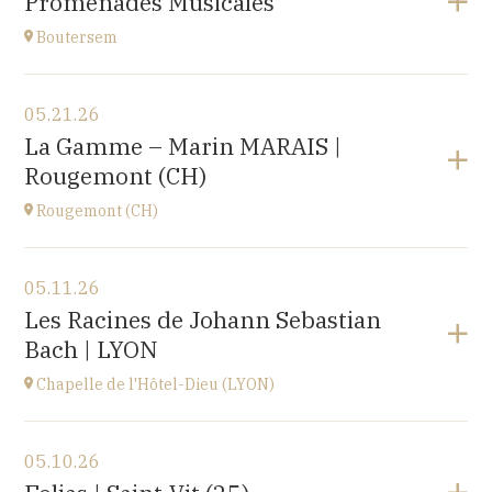
Promenades Musicales
Roosbeek
at
17H00
Boutersem
View the program
05.21.26
Boutersem
La Gamme – Marin MARAIS |
promenade dans la ville
Rougemont (CH)
at
14H
Rougemont (CH)
View the program
05.11.26
Église réformée Saint-Nicolas-de-Myre de
Les Racines de Johann Sebastian
Rougemont,
Bach | LYON
route de Flendruz 1, 1659 Rougemont, SUISSE
at
20H00
Chapelle de l'Hôtel-Dieu (LYON)
Go to site
View the program
05.10.26
chapelle de l'Hôtel-Dieu,