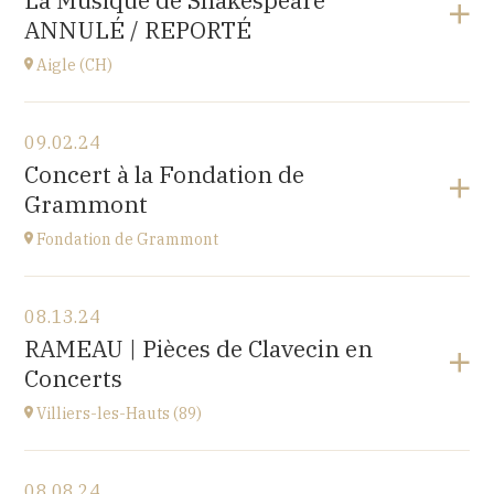
La Musique de Shakespeare
10 place de la Loi, 25110 BAUME-LES-DAMES
ANNULÉ / REPORTÉ
at
17H00
Aigle (CH)
View the program
09.02.24
Château d'Aigle
Concert à la Fondation de
Place du Château 1, 1860 Aigle, SUISSE
Grammont
at
20H00
Fondation de Grammont
View the program
08.13.24
Fondation de Grammont
RAMEAU | Pièces de Clavecin en
205 rue de l'Hôpital, 70110 VILLERSEXEL
Concerts
at
14H
Villiers-les-Hauts (89)
View the program
08.08.24