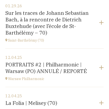
View the program
01.29.26
〒194-0032 東京都町田市本町田2600-4
Sur les traces de Johann Sebastian
2600-4, Honmachida, Machida City, Tokyo (JAPAN)
Bach, à la rencontre de Dietrich
at
14H
Buxtehude (avec l’école de St-
Go to site
Barthélémy – 70)
Saint-Barthélémy (70)
View the program
12.04.25
Gymnase,
PORTRAITS #2 | Philharmonic |
1B Route de Ronchamp, 70270 Saint-Barthélemy
Warsaw (PO) ANNULÉ / REPORTÉ
at
15H
Warsaw Philharmonic
View the program
12.04.25
POLOGNE
La Folia | Melisey (70)
at
20H00