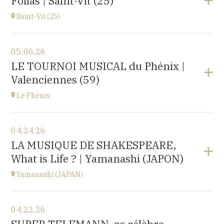
Folias | Saint-Vit (25)
1 place de l'hôpital, 69002 Lyon
at
20H30
Saint-Vit (25)
View the program
05.06.26
Salle multi-activités (du pôle scolaire Les Prés-Verts)
LE TOURNOI MUSICAL du Phénix |
3 rue du Partage, 25410 Saint-Vit
Valenciennes (59)
at
17H00
Le Phénix
View the program
04.24.26
Le Phénix, Grand Théâtre, scène nationale (59)
LA MUSIQUE DE SHAKESPEARE,
Boulevard Harpignies, 59301 Valenciennes
What is Life ? | Yamanashi (JAPON)
at
19H00
Go to site
Yamanashi (JAPAN)
View the program
04.22.26
Yamanashi (JAPAN)