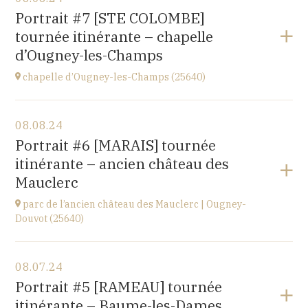
église de Villiers-les-Hauts
Portrait #7 [STE COLOMBE]
89160
tournée itinérante – chapelle
at
20H30
d’Ougney-les-Champs
Go to site
chapelle d’Ougney-les-Champs (25640)
View the program
08.08.24
2 rue du Pont
Portrait #6 [MARAIS] tournée
25640 OUGNEY-DOUVOT
itinérante – ancien château des
at
21H00
Mauclerc
parc de l’ancien château des Mauclerc | Ougney-
Douvot (25640)
View the program
08.07.24
2 rue du Pont
Portrait #5 [RAMEAU] tournée
25640 OUGNEY-DOUVOT
itinérante – Baume-les-Dames
at
18H00