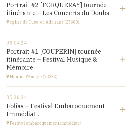
Gondenans-les-Moulins
Portrait #2 [FORQUERAY] tournée
(25680)
itinérante – Les Concerts du Doubs
at
18H00
église de Cuse-et-Adrisans (25680)
View the program
08.04.24
Cuse-et-Adrisans
Portrait #1 [COUPERIN] tournée
(25680)
itinérante – Festival Musique &
at
15H
Mémoire
Moulin d'Amage (70280)
View the program
05.26.24
chemin du Moulin
Folias – Festival Embaroquement
70280 AMAGE
Immédiat !
at
15H
Festival embaroquement immédiat !