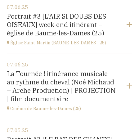
View the program
07.06.25
église Saint-Léger,
Portrait #3 [L’AIR SI DOUBS DES
rue du Château, 25680 Cubry
OISEAUX] week-end itinérant –
at
20H00
église de Baume-les-Dames (25)
Église Saint-Martin (BAUME-LES-DAMES - 25)
View the program
07.06.25
église Saint-Martin,
La Tournée ! itinérance musicale
place St Martin, 25110 Baume-les-Dames
au rythme du cheval (Noé Michaud
at
17H00
– Arche Production) | PROJECTION
| film documentaire
Cinéma de Baume-les-Dames (25)
View the program
07.05.25
Stella Cinéma,