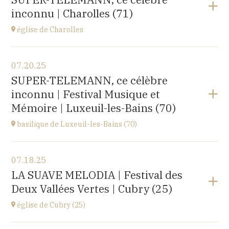
rue du docteur Lucante, 32480 La Romieu
inconnu | Charolles (71)
at
19H00
Buy your tickets
église de Charolles
View the program
07.20.25
église du Sacré-Coeur,
SUPER-TELEMANN, ce célèbre
8 Place de l'Église, 71120 Charolles
inconnu | Festival Musique et
at
11H
Mémoire | Luxeuil-les-Bains (70)
Go to site
basilique de Luxeuil-les-Bains (70)
View the program
07.18.25
Basilique Saint Pierre,
LA SUAVE MELODIA | Festival des
place de l'Abbaye, 70300 Luxeuil-les-Bains
Deux Vallées Vertes | Cubry (25)
at
21H00
Buy your tickets
église de Cubry (25)