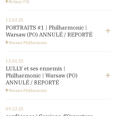
Melisey (70)
Buy your tickets
View the program
12.03.25
Melisey (70)
PORTRAITS #1 | Philharmonic |
at
18H00
Warsaw (PO) ANNULÉ / REPORTÉ
Warsaw Philharmonic
View the program
12.02.25
POLOGNE
LULLY et ses ennemis |
at
20H00
Philharmonic | Warsaw (PO)
Buy your tickets
ANNULÉ / REPORTÉ
Warsaw Philharmonic
View the program
09.23.25
POLOGNE