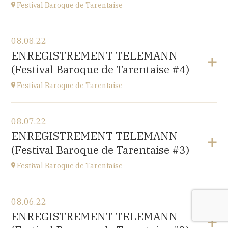
Festival Baroque de Tarentaise
View the program
08.08.22
Savoie
ENREGISTREMENT TELEMANN
at
21H00
(Festival Baroque de Tarentaise #4)
Festival Baroque de Tarentaise
View the program
08.07.22
Savoie
ENREGISTREMENT TELEMANN
at
10H
(Festival Baroque de Tarentaise #3)
Festival Baroque de Tarentaise
View the program
08.06.22
Savoie
ENREGISTREMENT TELEMANN
at
10H