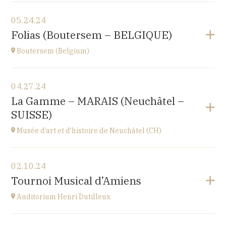
View the program
05.24.24
Le Nord (59)
Folias (Boutersem – BELGIQUE)
at
17H00
Boutersem (Belgium)
View the program
04.27.24
Sint-Annakerk
La Gamme – MARAIS (Neuchâtel –
Roosbeek
SUISSE)
at
20H00
Go to site
Musée d’art et d’histoire de Neuchâtel (CH)
Buy your tickets
View the program
02.10.24
Esplanade Léopold-Robert 1 CH-2000 Neuchâtel
Tournoi Musical d’Amiens
at
20H15
Auditorium Henri Dutilleux
View the program