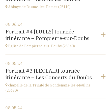
Abbaye de Baume-les-Dames (25110)
View the program
08.06.24
Abbaye Sainte-Odile
Portrait #4 [LULLY] tournée
place de l'abbaye, 25110 Baume-les-Dames
itinérante – Pompierre-sur-Doubs
at
20H00
Eglise de Pompierre-sur-Doubs (25340)
View the program
08.05.24
Eglise de Pompierre-sur-Doubs (25340)
Portrait #3 [LECLAIR] tournée
3 chemin de l'église
itinérante – Les Concerts du Doubs
at
20H00
chapelle de la Trinité de Gondenans-les-Moulins
(25680)
View the program
08.05.24