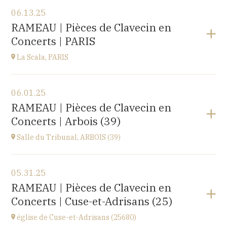
View the program
06.13.25
EHPAD du Centre hospitalier Sainte-Croix,
RAMEAU | Pièces de Clavecin en
1 avenue du Président Kennedy, 25110 BAUME-LES-
Concerts | PARIS
DAMES
at
14H30
La Scala, PARIS
View the program
06.01.25
La Scala, PARIS
RAMEAU | Pièces de Clavecin en
13, boulevard de Strasbourg 75010 Paris
Concerts | Arbois (39)
at
19H30
Go to site
Salle du Tribunal, ARBOIS (39)
View the program
05.31.25
Salle du Tribunal, ARBOIS (39)
RAMEAU | Pièces de Clavecin en
10 rue de l’hôtel de ville, 39600 ARBOIS
Concerts | Cuse-et-Adrisans (25)
at
17H00
église de Cuse-et-Adrisans (25680)