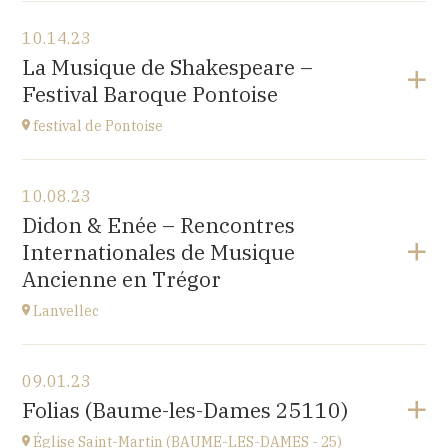
View the program
10.14.23
Japan Evangelical Lutheran Tokyo Church
La Musique de Shakespeare –
1-14-14 OKUBO SHINJUKU TOKYO, JAPAN
Festival Baroque Pontoise
at
14H
festival de Pontoise
View the program
10.08.23
église St Aubin, Ennery (95300)
Didon & Enée – Rencontres
place Robert Schumann
Internationales de Musique
at
18H00
Ancienne en Trégor
Go to site
Lanvellec
View the program
09.01.23
Lanvellec
Folias (Baume-les-Dames 25110)
at
15H
Église Saint-Martin (BAUME-LES-DAMES - 25)
Go to site