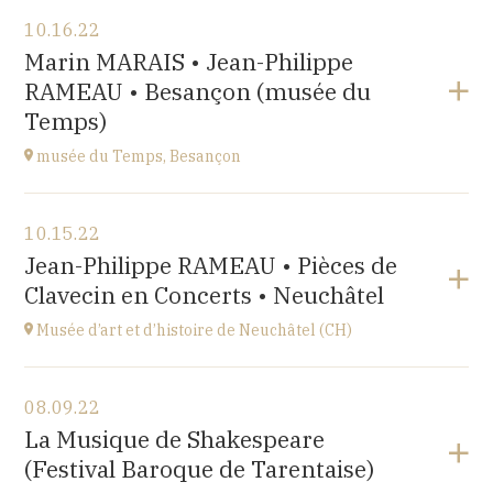
View the program
10.16.22
Salle Roger Planchon
Marin MARAIS • Jean-Philippe
54 Boulevard Waldeck Rousseau 42400 St Chamond
RAMEAU • Besançon (musée du
at
17H
Temps)
musée du Temps, Besançon
View the program
10.15.22
Palais Granvelle, 96 Grande Rue
Jean-Philippe RAMEAU • Pièces de
at
15H
Clavecin en Concerts • Neuchâtel
Musée d’art et d’histoire de Neuchâtel (CH)
View the program
08.09.22
Esplanade Léopold-Robert 1 CH-2000 Neuchâtel
La Musique de Shakespeare
at
20:15
(Festival Baroque de Tarentaise)