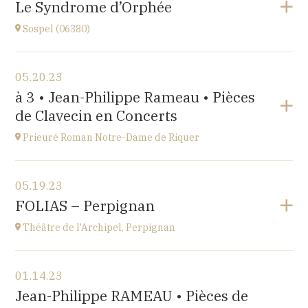
Le Syndrome d’Orphée
at
17H
Sospel (06380)
Go to site
View the program
05.20.23
Sospel (06380)
à 3 • Jean-Philippe Rameau • Pièces
at
20H30
de Clavecin en Concerts
Go to site
Prieuré Roman Notre-Dame de Riquer
View the program
05.19.23
Mas Riquer, Catllar (66500)
FOLIAS – Perpignan
at
18H00
Théâtre de l'Archipel, Perpignan
View the program
01.14.23
Théâtre de l'Archipel, Perpignan
Jean-Philippe RAMEAU • Pièces de
Le Carré, avenue du Maréchal Leclerc, 66000