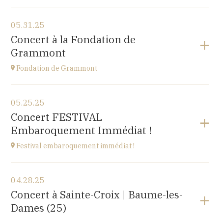
View the program
05.31.25
Cuse-et-Adrisans
Concert à la Fondation de
(25680)
Grammont
at
20H
Fondation de Grammont
View the program
05.25.25
Fondation de Grammont
Concert FESTIVAL
205 rue de l'Hôpital, 70110 VILLERSEXEL
Embaroquement Immédiat !
at
14H
Festival embaroquement immédiat !
View the program
04.28.25
Le Nord (59)
Concert à Sainte-Croix | Baume-les-
at
14H30
Dames (25)
Go to site