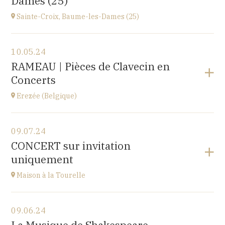
Dames (25)
at
14H30
Sainte-Croix, Baume-les-Dames (25)
View the program
10.05.24
EHPAD du Centre hospitalier Sainte-Croix,
RAMEAU | Pièces de Clavecin en
1 avenue du Président Kennedy, 25110 BAUME-LES-
Concerts
DAMES
at
14H30
Erezée (Belgique)
View the program
09.07.24
Chapelle de Fisenne
CONCERT sur invitation
Rue de l'Église, 6997 Erezée, BELGIQUE
uniquement
at
11H
Go to site
Maison à la Tourelle
View the program
09.06.24
Maison à la Tourelle