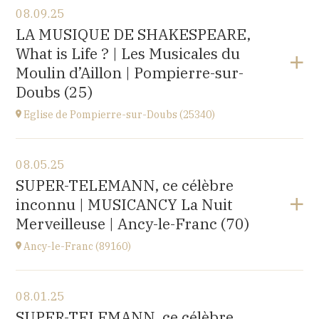
08.09.25
Église Saint-Michel,
LA MUSIQUE DE SHAKESPEARE,
2 rue Saint-Jacques, Saint-Wandrille-Rançon
What is Life ? | Les Musicales du
(76490)
at
17H
Moulin d’Aillon | Pompierre-sur-
Buy your tickets
Doubs (25)
Eglise de Pompierre-sur-Doubs (25340)
View the program
08.05.25
Eglise de Pompierre-sur-Doubs (25340)
SUPER-TELEMANN, ce célèbre
3 chemin de l'église
inconnu | MUSICANCY La Nuit
at
20H00
Merveilleuse | Ancy-le-Franc (70)
Ancy-le-Franc (89160)
View the program
08.01.25
Ancy-le-Franc (89160)
SUPER-TELEMANN, ce célèbre