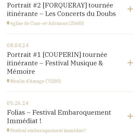
Gondenans-les-Moulins
Portrait #2 [FORQUERAY] tournée
(25680)
itinérante – Les Concerts du Doubs
at
18H00
église de Cuse-et-Adrisans (25680)
View the program
08.04.24
Cuse-et-Adrisans
Portrait #1 [COUPERIN] tournée
(25680)
itinérante – Festival Musique &
at
15H
Mémoire
Moulin d'Amage (70280)
View the program
05.26.24
chemin du Moulin
Folias – Festival Embaroquement
70280 AMAGE
Immédiat !
at
15H
Festival embaroquement immédiat !