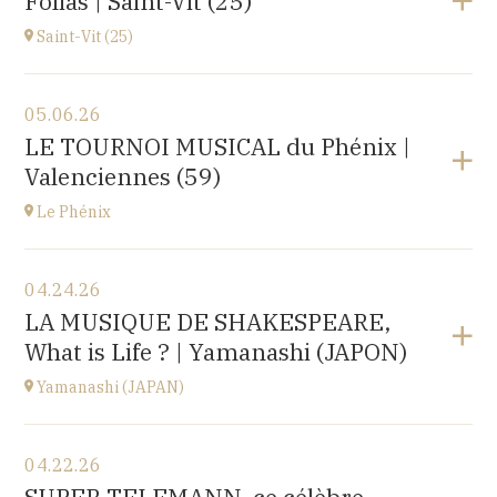
Folias | Saint-Vit (25)
1 place de l'hôpital, 69002 Lyon
at
20H30
Saint-Vit (25)
View the program
05.06.26
Salle multi-activités (du pôle scolaire Les Prés-Verts)
LE TOURNOI MUSICAL du Phénix |
3 rue du Partage, 25410 Saint-Vit
Valenciennes (59)
at
17H00
Le Phénix
View the program
04.24.26
Le Phénix, Grand Théâtre, scène nationale (59)
LA MUSIQUE DE SHAKESPEARE,
Boulevard Harpignies, 59301 Valenciennes
What is Life ? | Yamanashi (JAPON)
at
19H00
Go to site
Yamanashi (JAPAN)
View the program
04.22.26
Yamanashi (JAPAN)