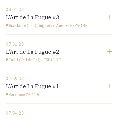
View the program
08.01.23
Ü del Bac - ESPAGNE
L’Art de La Fugue #3
Vall del Bac
at
21H00
Escalarre (La Guingueta d'Àneu) - ESPAGNE
Go to site
View the program
07.31.23
Escalarre (La Guingueta d'Àneu) - ESPAGNE
L’Art de La Fugue #2
église
at
21H00
Taüll (Vall de Boí) - ESPAGNE
Go to site
View the program
07.29.23
Taüll (Vall de Boí) - ESPAGNE
L’Art de La Fugue #1
église
at
21H00
Servance (70440)
Go to site
View the program
07.04.23
Eglise de Servance