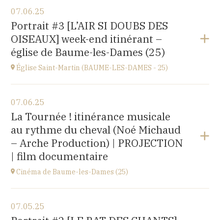
View the program
07.06.25
église Saint-Léger,
Portrait #3 [L’AIR SI DOUBS DES
rue du Château, 25680 Cubry
OISEAUX] week-end itinérant –
at
20H00
église de Baume-les-Dames (25)
Église Saint-Martin (BAUME-LES-DAMES - 25)
View the program
07.06.25
église Saint-Martin,
La Tournée ! itinérance musicale
place St Martin, 25110 Baume-les-Dames
au rythme du cheval (Noé Michaud
at
17H00
– Arche Production) | PROJECTION
| film documentaire
Cinéma de Baume-les-Dames (25)
View the program
07.05.25
Stella Cinéma,