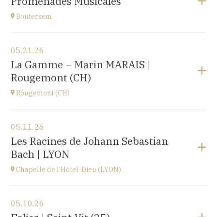
Promenades Musicales
Roosbeek
at
17H00
Boutersem
View the program
05.21.26
Boutersem
La Gamme – Marin MARAIS |
promenade dans la ville
Rougemont (CH)
at
14H
Rougemont (CH)
View the program
05.11.26
Église réformée Saint-Nicolas-de-Myre de
Les Racines de Johann Sebastian
Rougemont,
Bach | LYON
route de Flendruz 1, 1659 Rougemont, SUISSE
at
20H00
Chapelle de l'Hôtel-Dieu (LYON)
Go to site
View the program
05.10.26
chapelle de l'Hôtel-Dieu,