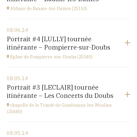
Abbaye de Baume-les-Dames (25110)
View the program
08.06.24
Abbaye Sainte-Odile
Portrait #4 [LULLY] tournée
place de l'abbaye, 25110 Baume-les-Dames
itinérante – Pompierre-sur-Doubs
at
20H00
Eglise de Pompierre-sur-Doubs (25340)
View the program
08.05.24
Eglise de Pompierre-sur-Doubs (25340)
Portrait #3 [LECLAIR] tournée
3 chemin de l'église
itinérante – Les Concerts du Doubs
at
20H00
chapelle de la Trinité de Gondenans-les-Moulins
(25680)
View the program
08.05.24