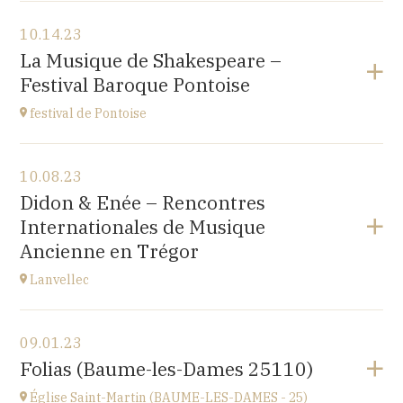
View the program
10.14.23
Japan Evangelical Lutheran Tokyo Church
La Musique de Shakespeare –
1-14-14 OKUBO SHINJUKU TOKYO, JAPAN
Festival Baroque Pontoise
at
14H
festival de Pontoise
View the program
10.08.23
église St Aubin, Ennery (95300)
Didon & Enée – Rencontres
place Robert Schumann
Internationales de Musique
at
18H00
Ancienne en Trégor
Go to site
Lanvellec
View the program
09.01.23
Lanvellec
Folias (Baume-les-Dames 25110)
at
15H
Église Saint-Martin (BAUME-LES-DAMES - 25)
Go to site