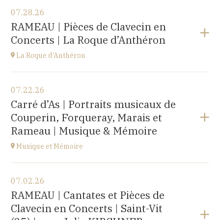
07.28.26
RAMEAU | Pièces de Clavecin en
Concerts | La Roque d’Anthéron
La Roque d'Anthéron
View the program
07.22.26
Cloître de l'Abbaye de Silvacane
Carré d’As | Portraits musicaux de
at
18H30
Couperin, Forqueray, Marais et
Go to site
Rameau | Musique & Mémoire
Musique et Mémoire
View the program
07.02.26
Eglise de Faucogney-et-la-Mer
RAMEAU | Cantates et Pièces de
(70310)
Clavecin en Concerts | Saint-Vit
at
17H00