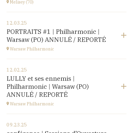
Melisey (70)
Buy your tickets
View the program
12.03.25
Melisey (70)
PORTRAITS #1 | Philharmonic |
at
18H00
Warsaw (PO) ANNULÉ / REPORTÉ
Warsaw Philharmonic
View the program
12.02.25
POLOGNE
LULLY et ses ennemis |
at
20H00
Philharmonic | Warsaw (PO)
Buy your tickets
ANNULÉ / REPORTÉ
Warsaw Philharmonic
View the program
09.23.25
POLOGNE