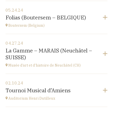
View the program
05.24.24
Le Nord (59)
Folias (Boutersem – BELGIQUE)
at
17H00
Boutersem (Belgium)
View the program
04.27.24
Sint-Annakerk
La Gamme – MARAIS (Neuchâtel –
Roosbeek
SUISSE)
at
20H00
Go to site
Musée d’art et d’histoire de Neuchâtel (CH)
Buy your tickets
View the program
02.10.24
Esplanade Léopold-Robert 1 CH-2000 Neuchâtel
Tournoi Musical d’Amiens
at
20H15
Auditorium Henri Dutilleux
View the program