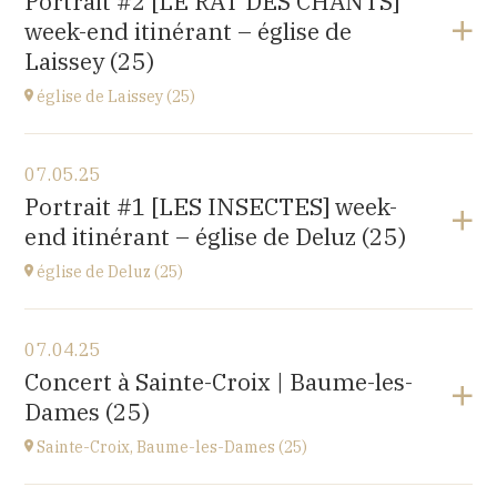
Portrait #2 [LE RAT DES CHANTS]
14 rue Juifs, 25110 Baume les Dames
week-end itinérant – église de
at
14H30
Laissey (25)
église de Laissey (25)
View the program
07.05.25
église Saint-Antide,
Portrait #1 [LES INSECTES] week-
27 Rue de la Chapelle, 25820 Laissey
end itinérant – église de Deluz (25)
at
17H00
église de Deluz (25)
View the program
07.04.25
église Saint-Martin,
Concert à Sainte-Croix | Baume-les-
1 Rue de l'Église, 25960 Deluz
Dames (25)
at
13H30
Sainte-Croix, Baume-les-Dames (25)