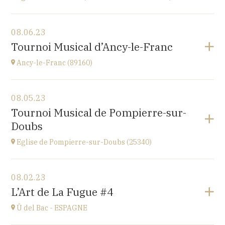
View the program
08.06.23
église Saint-Martin,
Tournoi Musical d’Ancy-le-Franc
place St Martin, 25110 Baume-les-Dames
at
20H00
Ancy-le-Franc (89160)
View the program
08.05.23
Ancy-le-Franc (89160)
Tournoi Musical de Pompierre-sur-
Le Château d’Ancy-le-Franc, 18 Place Clermont-
Doubs
Tonnerre, 89160 Ancy-le-Franc
at
17H
Eglise de Pompierre-sur-Doubs (25340)
Go to site
View the program
08.02.23
Eglise de Pompierre-sur-Doubs (25340)
L’Art de La Fugue #4
3 chemin de l'église
at
17H
Ü del Bac - ESPAGNE