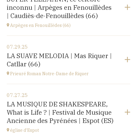
Le Château d’Ancy-le-Franc, 18 Place Clermont-
inconnu | Arpèges en Fenouillèdes
Tonnerre, 89160 Ancy-le-Franc
at
20H00
| Caudiès-de-Fenouillèdes (66)
Buy your tickets
Arpèges en Fenouillèdes (66)
View the program
07.29.25
Estivales
LA SUAVE MELODIA | Mas Riquer |
at
18H00
Catllar (66)
Buy your tickets
Prieuré Roman Notre-Dame de Riquer
View the program
07.27.25
Mas Riquer, Catllar (66500)
LA MUSIQUE DE SHAKESPEARE,
at
21H00
What is Life ? | Festival de Musique
Ancienne des Pyrénées | Espot (ES)
église d'Espot