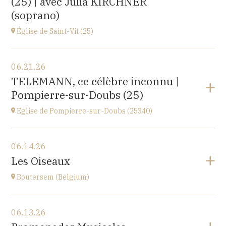
(25) | avec Julia KIRCHNER
(soprano)
Église de Saint-Vit (25)
View the program
06.21.26
1 place de la Mairie,
TELEMANN, ce célèbre inconnu |
25410 SAINT-VIT
Pompierre-sur-Doubs (25)
at
18H00
Go to site
Eglise de Pompierre-sur-Doubs (25340)
View the program
06.14.26
Eglise de Pompierre-sur-Doubs (25340)
Les Oiseaux
3 chemin de l'église
at
17H
Boutersem (Belgium)
View the program
06.13.26
Sint-Annakerk