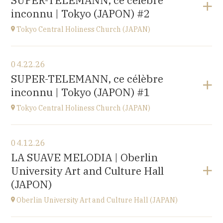
SUPER-TELEMANN, ce célèbre
Kofu-City
inconnu | Tokyo (JAPON) #2
at
19H30
Go to site
Tokyo Central Holiness Church (JAPAN)
View the program
04.22.26
Tokyo (JAPAN)
SUPER-TELEMANN, ce célèbre
at
19H
inconnu | Tokyo (JAPON) #1
Tokyo Central Holiness Church (JAPAN)
View the program
04.12.26
Tokyo (JAPAN)
LA SUAVE MELODIA | Oberlin
at
14H
University Art and Culture Hall
(JAPON)
Oberlin University Art and Culture Hall (JAPAN)