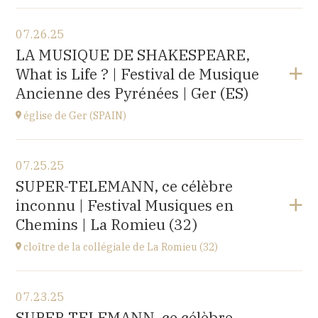
View the program
07.26.25
église d'Espot,
LA MUSIQUE DE SHAKESPEARE,
SPAIN
What is Life ? | Festival de Musique
at
19H00
Ancienne des Pyrénées | Ger (ES)
Buy your tickets
église de Ger (SPAIN)
View the program
07.25.25
église Santa Coloma,
SUPER-TELEMANN, ce célèbre
Plaça d'Andreu Xandri, 17539 Ger (SPAIN)
inconnu | Festival Musiques en
at
19H00
Chemins | La Romieu (32)
Buy your tickets
cloître de la collégiale de La Romieu (32)
View the program
07.23.25
collégiale Saint-Pierre,
SUPER-TELEMANN, ce célèbre