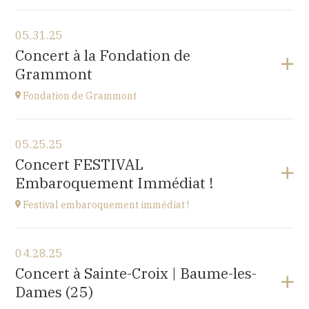
View the program
05.31.25
Cuse-et-Adrisans
Concert à la Fondation de
(25680)
Grammont
at
20H
Fondation de Grammont
View the program
05.25.25
Fondation de Grammont
Concert FESTIVAL
205 rue de l'Hôpital, 70110 VILLERSEXEL
Embaroquement Immédiat !
at
14H
Festival embaroquement immédiat !
View the program
04.28.25
Le Nord (59)
Concert à Sainte-Croix | Baume-les-
at
14H30
Dames (25)
Go to site