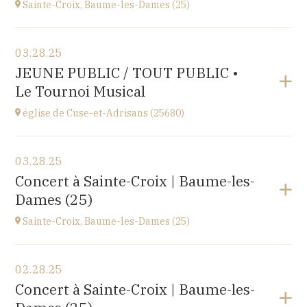
Sainte-Croix, Baume-les-Dames (25)
View the program
03.28.25
EHPAD du Centre hospitalier Sainte-Croix,
JEUNE PUBLIC / TOUT PUBLIC •
1 avenue du Président Kennedy, 25110 BAUME-LES-
Le Tournoi Musical
DAMES
at
14H30
église de Cuse-et-Adrisans (25680)
View the program
03.28.25
Cuse-et-Adrisans
Concert à Sainte-Croix | Baume-les-
(25680)
Dames (25)
at
18H30
Sainte-Croix, Baume-les-Dames (25)
View the program
02.28.25
EHPAD du Centre hospitalier Sainte-Croix,
Concert à Sainte-Croix | Baume-les-
1 avenue du Président Kennedy, 25110 BAUME-LES-
DAMES