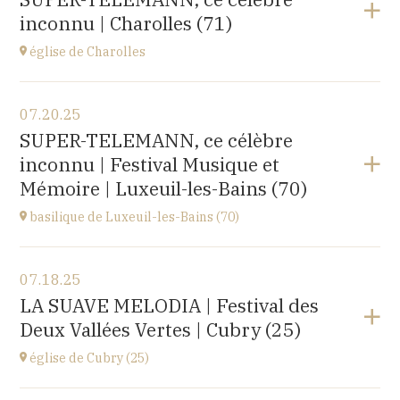
rue du docteur Lucante, 32480 La Romieu
inconnu | Charolles (71)
at
19H00
Buy your tickets
église de Charolles
View the program
07.20.25
église du Sacré-Coeur,
SUPER-TELEMANN, ce célèbre
8 Place de l'Église, 71120 Charolles
inconnu | Festival Musique et
at
11H
Mémoire | Luxeuil-les-Bains (70)
Go to site
basilique de Luxeuil-les-Bains (70)
View the program
07.18.25
Basilique Saint Pierre,
LA SUAVE MELODIA | Festival des
place de l'Abbaye, 70300 Luxeuil-les-Bains
Deux Vallées Vertes | Cubry (25)
at
21H00
Buy your tickets
église de Cubry (25)