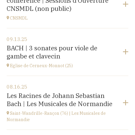
conférence | Sessions d’Ouverture
at
20H00
CNSMDL (non public)
Buy your tickets
CNSMDL
View the program
09.13.25
CNSMD | Conservatoire National Supérieur Musique
BACH | 3 sonates pour viole de
et Danse de Lyon
gambe et clavecin
3 quai Chauveau, 69009 LYON
at
19H
Eglise de Cerneux-Monnot (25)
View the program
08.16.25
Eglise de Cerneux-Monnot (25)
Les Racines de Johann Sebastian
lieu dit Les Cerneux-Monnots, 25210 Bonnétage
Bach | Les Musicales de Normandie
at
20H00
Saint-Wandrille-Rançon (76) | Les Musicales de
Normandie
View the program