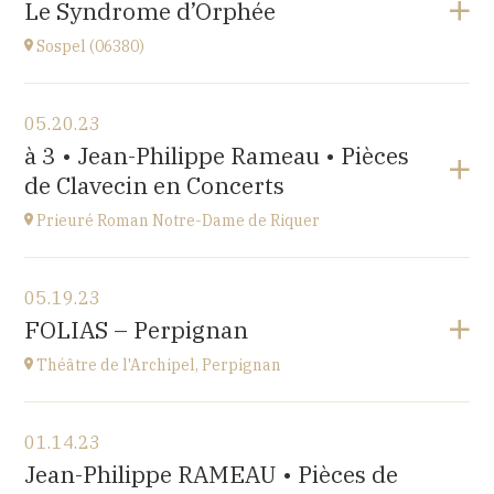
Le Syndrome d’Orphée
at
17H
Sospel (06380)
Go to site
View the program
05.20.23
Sospel (06380)
à 3 • Jean-Philippe Rameau • Pièces
at
20H30
de Clavecin en Concerts
Go to site
Prieuré Roman Notre-Dame de Riquer
View the program
05.19.23
Mas Riquer, Catllar (66500)
FOLIAS – Perpignan
at
18H00
Théâtre de l'Archipel, Perpignan
View the program
01.14.23
Théâtre de l'Archipel, Perpignan
Jean-Philippe RAMEAU • Pièces de
Le Carré, avenue du Maréchal Leclerc, 66000