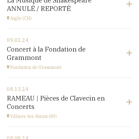
La Musique de Shakespeare
10 place de la Loi, 25110 BAUME-LES-DAMES
ANNULÉ / REPORTÉ
at
17H00
Aigle (CH)
View the program
09.02.24
Château d'Aigle
Concert à la Fondation de
Place du Château 1, 1860 Aigle, SUISSE
Grammont
at
20H00
Fondation de Grammont
View the program
08.13.24
Fondation de Grammont
RAMEAU | Pièces de Clavecin en
205 rue de l'Hôpital, 70110 VILLERSEXEL
Concerts
at
14H
Villiers-les-Hauts (89)
View the program
08.08.24