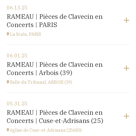
View the program
06.13.25
EHPAD du Centre hospitalier Sainte-Croix,
RAMEAU | Pièces de Clavecin en
1 avenue du Président Kennedy, 25110 BAUME-LES-
Concerts | PARIS
DAMES
at
14H30
La Scala, PARIS
View the program
06.01.25
La Scala, PARIS
RAMEAU | Pièces de Clavecin en
13, boulevard de Strasbourg 75010 Paris
Concerts | Arbois (39)
at
19H30
Go to site
Salle du Tribunal, ARBOIS (39)
View the program
05.31.25
Salle du Tribunal, ARBOIS (39)
RAMEAU | Pièces de Clavecin en
10 rue de l’hôtel de ville, 39600 ARBOIS
Concerts | Cuse-et-Adrisans (25)
at
17H00
église de Cuse-et-Adrisans (25680)