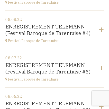
Festival Baroque de Tarentaise
View the program
08.08.22
Savoie
ENREGISTREMENT TELEMANN
at
21H00
(Festival Baroque de Tarentaise #4)
Festival Baroque de Tarentaise
View the program
08.07.22
Savoie
ENREGISTREMENT TELEMANN
at
10H
(Festival Baroque de Tarentaise #3)
Festival Baroque de Tarentaise
View the program
08.06.22
Savoie
ENREGISTREMENT TELEMANN
at
10H