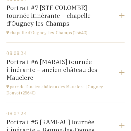
église de Villiers-les-Hauts
Portrait #7 [STE COLOMBE]
89160
tournée itinérante – chapelle
at
20H30
d’Ougney-les-Champs
Go to site
chapelle d’Ougney-les-Champs (25640)
View the program
08.08.24
2 rue du Pont
Portrait #6 [MARAIS] tournée
25640 OUGNEY-DOUVOT
itinérante – ancien château des
at
21H00
Mauclerc
parc de l’ancien château des Mauclerc | Ougney-
Douvot (25640)
View the program
08.07.24
2 rue du Pont
Portrait #5 [RAMEAU] tournée
25640 OUGNEY-DOUVOT
itinérante – Baume-les-Dames
at
18H00