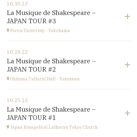
10.30.23
Conservatoire d'Amiens
La Musique de Shakespeare –
3 rue Desprez 80000 AMIENS
JAPAN TOUR #3
at
15H
Ferris University - Yokohama
View the program
10.28.23
Ferris University - Yokohama
La Musique de Shakespeare –
JAPAN
JAPAN TOUR #2
at
15H
Okitama Cultural Hall - Yonezawa
View the program
10.25.23
Okitama Cultural Hall - Yonezawa
La Musique de Shakespeare –
JAPAN
JAPAN TOUR #1
at
15H
Japan Evangelical Lutheran Tokyo Church