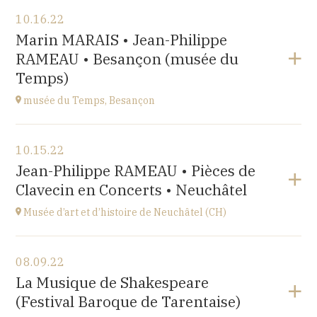
View the program
10.16.22
Salle Roger Planchon
Marin MARAIS • Jean-Philippe
54 Boulevard Waldeck Rousseau 42400 St Chamond
RAMEAU • Besançon (musée du
at
17H
Temps)
musée du Temps, Besançon
View the program
10.15.22
Palais Granvelle, 96 Grande Rue
Jean-Philippe RAMEAU • Pièces de
at
15H
Clavecin en Concerts • Neuchâtel
Musée d’art et d’histoire de Neuchâtel (CH)
View the program
08.09.22
Esplanade Léopold-Robert 1 CH-2000 Neuchâtel
La Musique de Shakespeare
at
20:15
(Festival Baroque de Tarentaise)