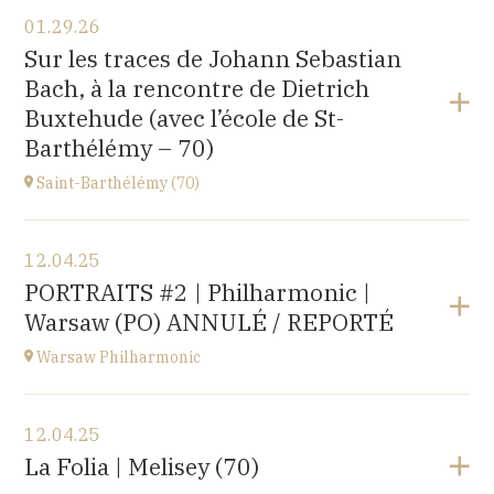
View the program
01.29.26
〒194-0032 東京都町田市本町田2600-4
Sur les traces de Johann Sebastian
2600-4, Honmachida, Machida City, Tokyo (JAPAN)
Bach, à la rencontre de Dietrich
at
14H
Buxtehude (avec l’école de St-
Go to site
Barthélémy – 70)
Saint-Barthélémy (70)
View the program
12.04.25
Gymnase,
PORTRAITS #2 | Philharmonic |
1B Route de Ronchamp, 70270 Saint-Barthélemy
Warsaw (PO) ANNULÉ / REPORTÉ
at
15H
Warsaw Philharmonic
View the program
12.04.25
POLOGNE
La Folia | Melisey (70)
at
20H00