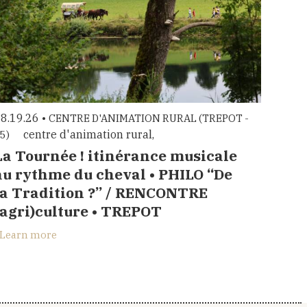
8.19.26 •
CENTRE D'ANIMATION RURAL (TREPOT -
centre d'animation rural,
5)
La Tournée ! itinérance musicale
au rythme du cheval • PHILO “De
la Tradition ?” / RENCONTRE
(agri)culture • TREPOT
Learn more