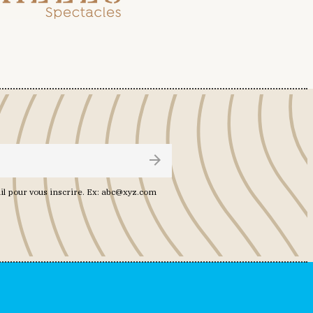
S
'
il pour vous inscrire. Ex: abc@xyz.com
I
N
S
C
R
I
R
E