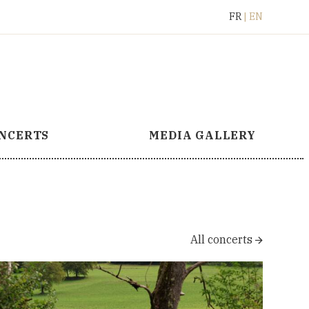
Français
English
FR
EN
NCERTS
MEDIA GALLERY
All concerts