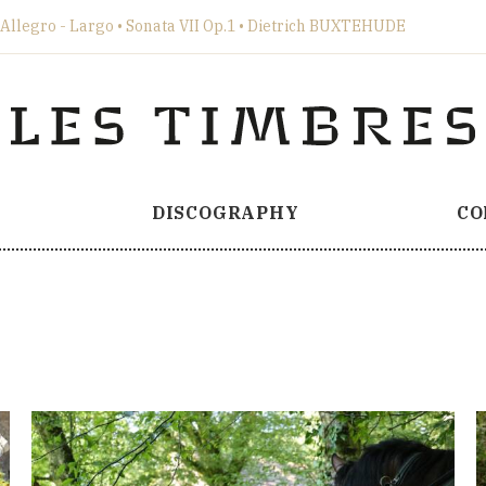
vrir/fermer la playlist
Allegro - Largo • Sonata VII Op.1 • Dietrich BUXTEHUDE
DISCOGRAPHY
CO