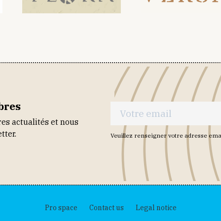
bres
es actualités et nous
tter.
Veuillez renseigner votre adresse ema
Pro space
Contact us
Legal notice