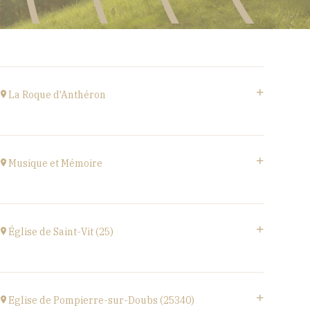
La Roque d'Anthéron
Cloître de l'Abbaye de Silvacane
à
18H30
Musique et Mémoire
Accéder au site
Eglise de Faucogney-et-la-Mer
(70310)
Église de Saint-Vit (25)
à
17H00
1 place de la Mairie,
25410 SAINT-VIT
Eglise de Pompierre-sur-Doubs (25340)
à
18H00