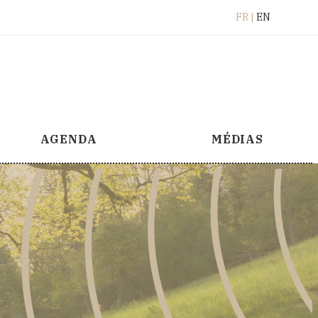
Français
English
FR
EN
AGENDA
MÉDIAS