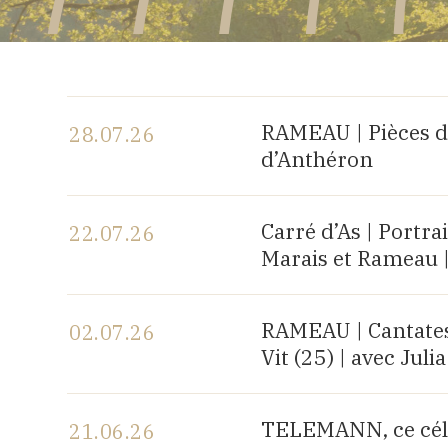
RAMEAU | Pièces d
28.07.26
d’Anthéron
Voir le programme
Carré d’As | Portr
22.07.26
Marais et Rameau 
Voir le programme
RAMEAU | Cantates 
02.07.26
Vit (25) | avec Ju
Voir le programme
TELEMANN, ce célè
21.06.26