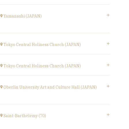
à
17H00
Le Phénix, Grand Théâtre, scène nationale (59)
Boulevard Harpignies, 59301 Valenciennes
Yamanashi (JAPAN)
à
19H00
Accéder au site
Yamanashi (JAPAN)
Kofu-City
Tokyo Central Holiness Church (JAPAN)
à
19H30
Tokyo (JAPAN)
Accéder au site
à
19H
Tokyo Central Holiness Church (JAPAN)
Tokyo (JAPAN)
à
14H
Oberlin University Art and Culture Hall (JAPAN)
〒194-0032 東京都町田市本町田2600-4
2600-4, Honmachida, Machida City, Tokyo
Saint-Barthélémy (70)
(JAPAN)
à
14H