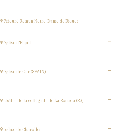
à
20H00
Acheter vos billets
Estivales
à
18H00
Prieuré Roman Notre-Dame de Riquer
Acheter vos billets
Mas Riquer, Catllar (66500)
à
21H00
église d'Espot
église d'Espot,
SPAIN
église de Ger (SPAIN)
à
19H00
Acheter vos billets
église Santa Coloma,
Plaça d'Andreu Xandri, 17539 Ger (SPAIN)
cloître de la collégiale de La Romieu (32)
à
19H00
Acheter vos billets
collégiale Saint-Pierre,
rue du docteur Lucante, 32480 La Romieu
église de Charolles