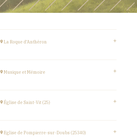
La Roque d'Anthéron
Cloître de l'Abbaye de Silvacane
at
18H30
Musique et Mémoire
Go to site
Eglise de Faucogney-et-la-Mer
(70310)
Église de Saint-Vit (25)
at
17H00
1 place de la Mairie,
25410 SAINT-VIT
Eglise de Pompierre-sur-Doubs (25340)
at
18H00