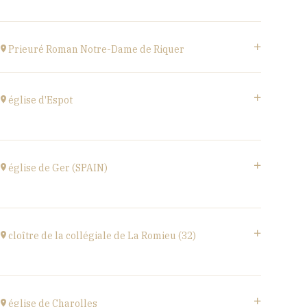
at
20H00
Buy your tickets
Estivales
at
18H00
Prieuré Roman Notre-Dame de Riquer
Buy your tickets
Mas Riquer, Catllar (66500)
at
21H00
église d'Espot
église d'Espot,
SPAIN
église de Ger (SPAIN)
at
19H00
Buy your tickets
église Santa Coloma,
Plaça d'Andreu Xandri, 17539 Ger (SPAIN)
cloître de la collégiale de La Romieu (32)
at
19H00
Buy your tickets
collégiale Saint-Pierre,
rue du docteur Lucante, 32480 La Romieu
église de Charolles