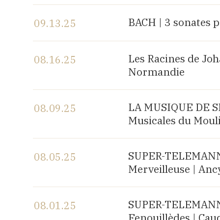
View the program
BACH | 3 sonates p
09.13.25
View the program
Les Racines de Joh
08.16.25
Normandie
View the program
LA MUSIQUE DE SH
08.09.25
Musicales du Mouli
View the program
SUPER-TELEMANN, 
08.05.25
Merveilleuse | Anc
View the program
SUPER-TELEMANN, 
08.01.25
Fenouillèdes | Cau