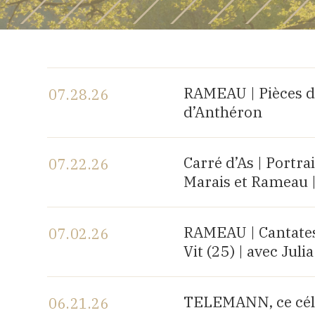
RAMEAU | Pièces d
07.28.26
d’Anthéron
View the program
Carré d’As | Portr
07.22.26
Marais et Rameau 
View the program
RAMEAU | Cantates 
07.02.26
Vit (25) | avec Ju
View the program
TELEMANN, ce célè
06.21.26