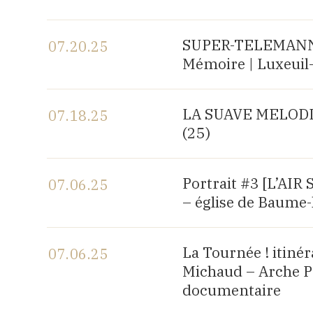
View the program
SUPER-TELEMANN, c
07.20.25
Mémoire | Luxeuil-
View the program
LA SUAVE MELODIA |
07.18.25
(25)
View the program
Portrait #3 [L’AI
07.06.25
– église de Baume-
View the program
La Tournée ! itiné
07.06.25
Michaud – Arche P
documentaire