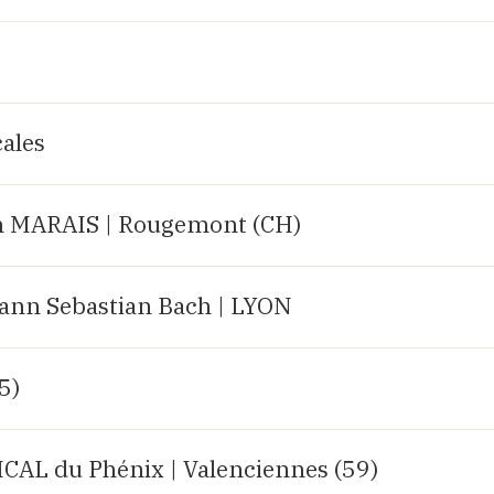
ales
 MARAIS | Rougemont (CH)
hann Sebastian Bach | LYON
25)
AL du Phénix | Valenciennes (59)