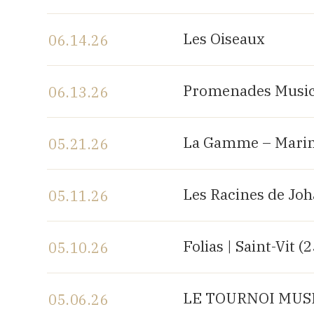
View the program
Les Oiseaux
06.14.26
View the program
Promenades Music
06.13.26
View the program
La Gamme – Marin
05.21.26
View the program
Les Racines de Jo
05.11.26
View the program
Folias | Saint-Vit (
05.10.26
View the program
LE TOURNOI MUSIC
05.06.26