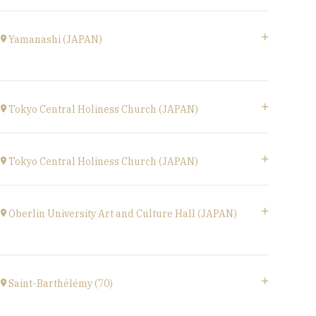
at
17H00
Le Phénix, Grand Théâtre, scène nationale (59)
Boulevard Harpignies, 59301 Valenciennes
Yamanashi (JAPAN)
at
19H00
Go to site
Yamanashi (JAPAN)
Kofu-City
Tokyo Central Holiness Church (JAPAN)
at
19H30
Tokyo (JAPAN)
Go to site
at
19H
Tokyo Central Holiness Church (JAPAN)
Tokyo (JAPAN)
at
14H
Oberlin University Art and Culture Hall (JAPAN)
〒194-0032 東京都町田市本町田2600-4
2600-4, Honmachida, Machida City, Tokyo
Saint-Barthélémy (70)
(JAPAN)
at
14H