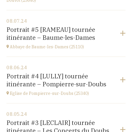
Douvot (25640)
View the program
08.07.24
2 rue du Pont
Portrait #5 [RAMEAU] tournée
25640 OUGNEY-DOUVOT
itinérante – Baume-les-Dames
at
18H00
Abbaye de Baume-les-Dames (25110)
View the program
08.06.24
Abbaye Sainte-Odile
Portrait #4 [LULLY] tournée
place de l'abbaye, 25110 Baume-les-Dames
itinérante – Pompierre-sur-Doubs
at
20H00
Eglise de Pompierre-sur-Doubs (25340)
View the program
08.05.24
Eglise de Pompierre-sur-Doubs (25340)
Portrait #3 [LECLAIR] tournée
3 chemin de l'église
itinérante – Les Concerts du Doubs
at
20H00