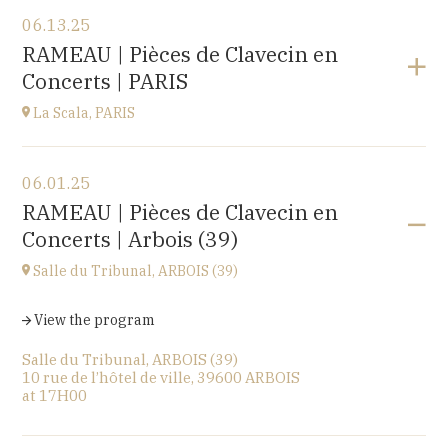
View the program
06.13.25
EHPAD du Centre hospitalier Sainte-Croix,
RAMEAU | Pièces de Clavecin en
1 avenue du Président Kennedy, 25110 BAUME-LES-
Concerts | PARIS
DAMES
at
14H30
La Scala, PARIS
View the program
06.01.25
La Scala, PARIS
RAMEAU | Pièces de Clavecin en
13, boulevard de Strasbourg 75010 Paris
Concerts | Arbois (39)
at
19H30
Go to site
Salle du Tribunal, ARBOIS (39)
View the program
Salle du Tribunal, ARBOIS (39)
10 rue de l’hôtel de ville, 39600 ARBOIS
at
17H00