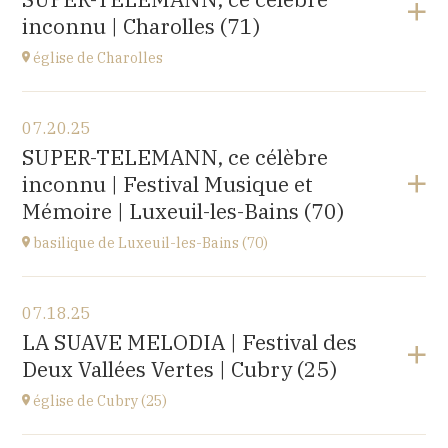
rue du docteur Lucante, 32480 La Romieu
inconnu | Charolles (71)
at
19H00
Buy your tickets
église de Charolles
View the program
07.20.25
église du Sacré-Coeur,
SUPER-TELEMANN, ce célèbre
8 Place de l'Église, 71120 Charolles
inconnu | Festival Musique et
at
11H
Mémoire | Luxeuil-les-Bains (70)
Go to site
basilique de Luxeuil-les-Bains (70)
View the program
07.18.25
Basilique Saint Pierre,
LA SUAVE MELODIA | Festival des
place de l'Abbaye, 70300 Luxeuil-les-Bains
Deux Vallées Vertes | Cubry (25)
at
21H00
Buy your tickets
église de Cubry (25)