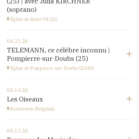
(25) | avec Julia KIRCHNER
(soprano)
Église de Saint-Vit (25)
View the program
06.21.26
1 place de la Mairie,
TELEMANN, ce célèbre inconnu |
25410 SAINT-VIT
Pompierre-sur-Doubs (25)
at
18H00
Go to site
Eglise de Pompierre-sur-Doubs (25340)
View the program
06.14.26
Eglise de Pompierre-sur-Doubs (25340)
Les Oiseaux
3 chemin de l'église
at
17H
Boutersem (Belgium)
View the program
06.13.26
Sint-Annakerk