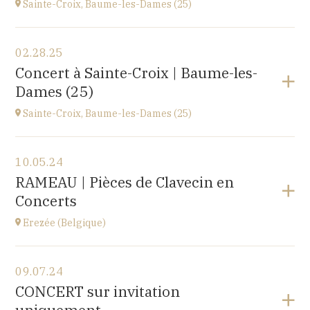
Sainte-Croix, Baume-les-Dames (25)
View the program
02.28.25
EHPAD du Centre hospitalier Sainte-Croix,
Concert à Sainte-Croix | Baume-les-
1 avenue du Président Kennedy, 25110 BAUME-LES-
Dames (25)
DAMES
at
14H30
Sainte-Croix, Baume-les-Dames (25)
View the program
10.05.24
EHPAD du Centre hospitalier Sainte-Croix,
RAMEAU | Pièces de Clavecin en
1 avenue du Président Kennedy, 25110 BAUME-LES-
Concerts
DAMES
at
14H30
Erezée (Belgique)
View the program
09.07.24
Chapelle de Fisenne
CONCERT sur invitation
Rue de l'Église, 6997 Erezée, BELGIQUE
at
11H