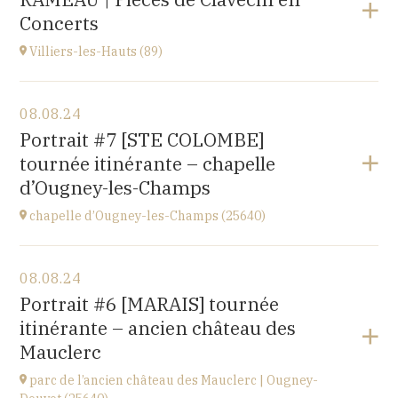
205 rue de l'Hôpital, 70110 VILLERSEXEL
Concerts
at
14H
Villiers-les-Hauts (89)
View the program
08.08.24
église de Villiers-les-Hauts
Portrait #7 [STE COLOMBE]
89160
tournée itinérante – chapelle
at
20H30
d’Ougney-les-Champs
Go to site
chapelle d’Ougney-les-Champs (25640)
View the program
08.08.24
2 rue du Pont
Portrait #6 [MARAIS] tournée
25640 OUGNEY-DOUVOT
itinérante – ancien château des
at
21H00
Mauclerc
parc de l’ancien château des Mauclerc | Ougney-