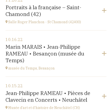
11.20.22
Place de l'Abbaye
Portraits à la française – Saint-
at
10H
Chamond (42)
Salle Roger Planchon - St Chamond (42400)
View the program
10.16.22
Salle Roger Planchon
Marin MARAIS • Jean-Philippe
54 Boulevard Waldeck Rousseau 42400 St Chamond
RAMEAU • Besançon (musée du
at
17H
Temps)
musée du Temps, Besançon
View the program
10.15.22
Palais Granvelle, 96 Grande Rue
Jean-Philippe RAMEAU • Pièces de
at
15H
Clavecin en Concerts • Neuchâtel
Musée d’art et d’histoire de Neuchâtel (CH)