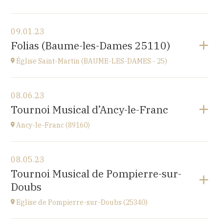
View the program
09.01.23
Lanvellec
Folias (Baume-les-Dames 25110)
at
15H
Église Saint-Martin (BAUME-LES-DAMES - 25)
Go to site
View the program
08.06.23
église Saint-Martin,
Tournoi Musical d’Ancy-le-Franc
place St Martin, 25110 Baume-les-Dames
at
20H00
Ancy-le-Franc (89160)
View the program
08.05.23
Ancy-le-Franc (89160)
Tournoi Musical de Pompierre-sur-
Le Château d’Ancy-le-Franc, 18 Place Clermont-
Doubs
Tonnerre, 89160 Ancy-le-Franc
at
17H
Eglise de Pompierre-sur-Doubs (25340)
Go to site