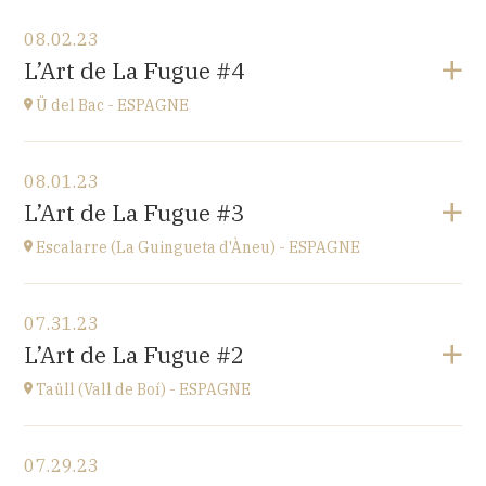
View the program
08.02.23
Eglise de Pompierre-sur-Doubs (25340)
L’Art de La Fugue #4
3 chemin de l'église
at
17H
Ü del Bac - ESPAGNE
View the program
08.01.23
Ü del Bac - ESPAGNE
L’Art de La Fugue #3
Vall del Bac
at
21H00
Escalarre (La Guingueta d'Àneu) - ESPAGNE
Go to site
View the program
07.31.23
Escalarre (La Guingueta d'Àneu) - ESPAGNE
L’Art de La Fugue #2
église
at
21H00
Taüll (Vall de Boí) - ESPAGNE
Go to site
View the program
07.29.23
Taüll (Vall de Boí) - ESPAGNE