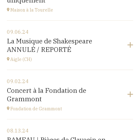
uniquement
Go to site
Maison à la Tourelle
View the program
09.06.24
Maison à la Tourelle
La Musique de Shakespeare
10 place de la Loi, 25110 BAUME-LES-DAMES
ANNULÉ / REPORTÉ
at
17H00
Aigle (CH)
View the program
09.02.24
Château d'Aigle
Concert à la Fondation de
Place du Château 1, 1860 Aigle, SUISSE
Grammont
at
20H00
Fondation de Grammont
View the program
08.13.24
Fondation de Grammont
RAMEAU | Pièces de Clavecin en