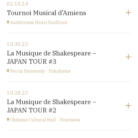
02.10.24
Esplanade Léopold-Robert 1 CH-2000 Neuchâtel
Tournoi Musical d’Amiens
at
20H15
Auditorium Henri Dutilleux
View the program
10.30.23
Conservatoire d'Amiens
La Musique de Shakespeare –
3 rue Desprez 80000 AMIENS
JAPAN TOUR #3
at
15H
Ferris University - Yokohama
View the program
10.28.23
Ferris University - Yokohama
La Musique de Shakespeare –
JAPAN
JAPAN TOUR #2
at
15H
Okitama Cultural Hall - Yonezawa
View the program