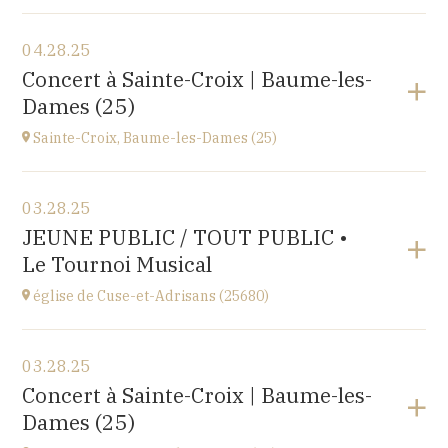
View the program
04.28.25
Le Nord (59)
Concert à Sainte-Croix | Baume-les-
at
14H30
Dames (25)
Go to site
Sainte-Croix, Baume-les-Dames (25)
View the program
03.28.25
EHPAD du Centre hospitalier Sainte-Croix,
JEUNE PUBLIC / TOUT PUBLIC •
1 avenue du Président Kennedy, 25110 BAUME-LES-
Le Tournoi Musical
DAMES
at
14H30
église de Cuse-et-Adrisans (25680)
View the program
03.28.25
Cuse-et-Adrisans
Concert à Sainte-Croix | Baume-les-
(25680)
Dames (25)
at
18H30