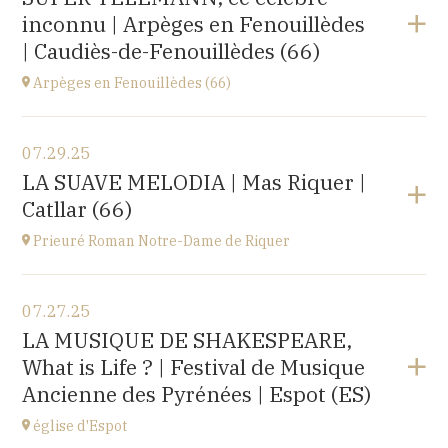
Le Château d’Ancy-le-Franc, 18 Place Clermont-
inconnu | Arpèges en Fenouillèdes
Tonnerre, 89160 Ancy-le-Franc
at
20H00
| Caudiès-de-Fenouillèdes (66)
Buy your tickets
Arpèges en Fenouillèdes (66)
View the program
07.29.25
Estivales
LA SUAVE MELODIA | Mas Riquer |
at
18H00
Catllar (66)
Buy your tickets
Prieuré Roman Notre-Dame de Riquer
View the program
07.27.25
Mas Riquer, Catllar (66500)
LA MUSIQUE DE SHAKESPEARE,
at
21H00
What is Life ? | Festival de Musique
Ancienne des Pyrénées | Espot (ES)
église d'Espot