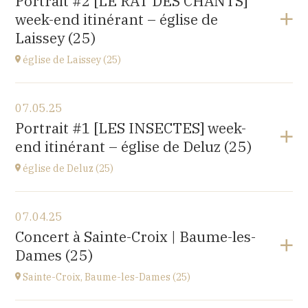
Portrait #2 [LE RAT DES CHANTS]
14 rue Juifs, 25110 Baume les Dames
week-end itinérant – église de
at
14H30
Laissey (25)
église de Laissey (25)
View the program
07.05.25
église Saint-Antide,
Portrait #1 [LES INSECTES] week-
27 Rue de la Chapelle, 25820 Laissey
end itinérant – église de Deluz (25)
at
17H00
église de Deluz (25)
View the program
07.04.25
église Saint-Martin,
Concert à Sainte-Croix | Baume-les-
1 Rue de l'Église, 25960 Deluz
Dames (25)
at
13H30
Sainte-Croix, Baume-les-Dames (25)