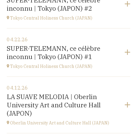
SUPER-TELEMANN, ce célèbre
Kofu-City
inconnu | Tokyo (JAPON) #2
at
19H30
Go to site
Tokyo Central Holiness Church (JAPAN)
View the program
04.22.26
Tokyo (JAPAN)
SUPER-TELEMANN, ce célèbre
at
19H
inconnu | Tokyo (JAPON) #1
Tokyo Central Holiness Church (JAPAN)
View the program
04.12.26
Tokyo (JAPAN)
LA SUAVE MELODIA | Oberlin
at
14H
University Art and Culture Hall
(JAPON)
Oberlin University Art and Culture Hall (JAPAN)