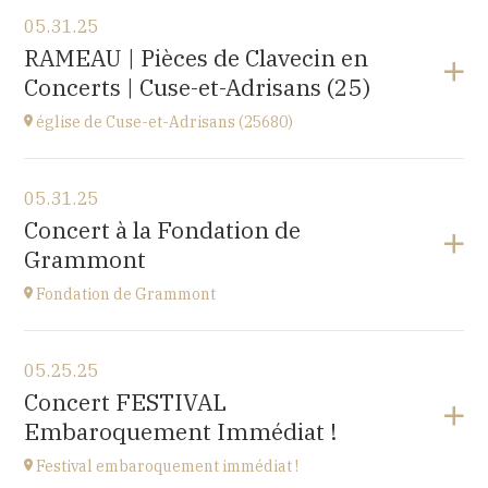
05.31.25
RAMEAU | Pièces de Clavecin en
Concerts | Cuse-et-Adrisans (25)
église de Cuse-et-Adrisans (25680)
View the program
05.31.25
Cuse-et-Adrisans
Concert à la Fondation de
(25680)
Grammont
at
20H
Fondation de Grammont
View the program
05.25.25
Fondation de Grammont
Concert FESTIVAL
205 rue de l'Hôpital, 70110 VILLERSEXEL
Embaroquement Immédiat !
at
14H
Festival embaroquement immédiat !