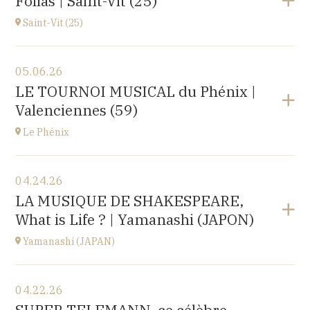
Folias | Saint-Vit (25)
1 place de l'hôpital, 69002 Lyon
at
20H30
Saint-Vit (25)
View the program
05.06.26
Salle multi-activités (du pôle scolaire Les Prés-Verts)
LE TOURNOI MUSICAL du Phénix |
3 rue du Partage, 25410 Saint-Vit
Valenciennes (59)
at
17H00
Le Phénix
View the program
04.24.26
Le Phénix, Grand Théâtre, scène nationale (59)
LA MUSIQUE DE SHAKESPEARE,
Boulevard Harpignies, 59301 Valenciennes
What is Life ? | Yamanashi (JAPON)
at
19H00
Go to site
Yamanashi (JAPAN)
View the program
04.22.26
Yamanashi (JAPAN)