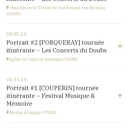
chapelle de la Trinité de Gondenans-les-Moulins
(25680)
View the program
08.05.24
Gondenans-les-Moulins
Portrait #2 [FORQUERAY] tournée
(25680)
itinérante – Les Concerts du Doubs
at
18H00
église de Cuse-et-Adrisans (25680)
View the program
08.04.24
Cuse-et-Adrisans
Portrait #1 [COUPERIN] tournée
(25680)
itinérante – Festival Musique &
at
15H
Mémoire
Moulin d'Amage (70280)
View the program