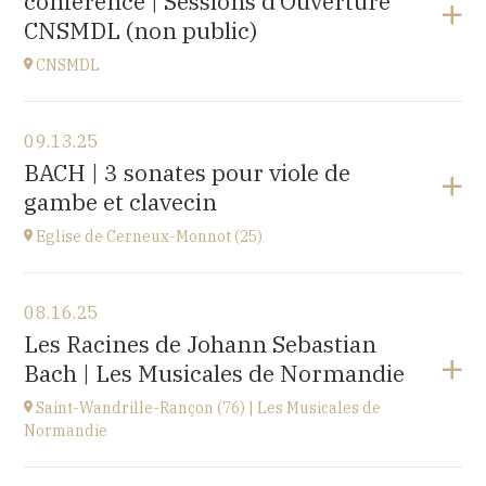
conférence | Sessions d’Ouverture
at
20H00
CNSMDL (non public)
Buy your tickets
CNSMDL
View the program
09.13.25
CNSMD | Conservatoire National Supérieur Musique
BACH | 3 sonates pour viole de
et Danse de Lyon
gambe et clavecin
3 quai Chauveau, 69009 LYON
at
19H
Eglise de Cerneux-Monnot (25)
View the program
08.16.25
Eglise de Cerneux-Monnot (25)
Les Racines de Johann Sebastian
lieu dit Les Cerneux-Monnots, 25210 Bonnétage
Bach | Les Musicales de Normandie
at
20H00
Saint-Wandrille-Rançon (76) | Les Musicales de
Normandie
View the program