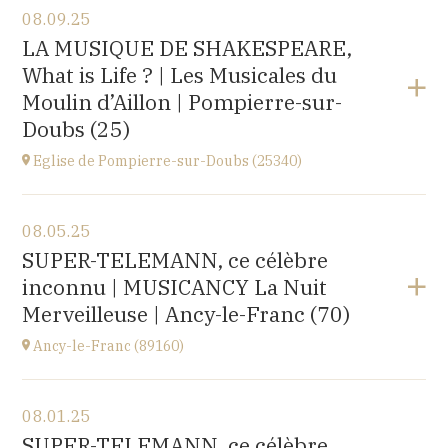
08.09.25
Église Saint-Michel,
LA MUSIQUE DE SHAKESPEARE,
2 rue Saint-Jacques, Saint-Wandrille-Rançon
What is Life ? | Les Musicales du
(76490)
at
17H
Moulin d’Aillon | Pompierre-sur-
Buy your tickets
Doubs (25)
Eglise de Pompierre-sur-Doubs (25340)
View the program
08.05.25
Eglise de Pompierre-sur-Doubs (25340)
SUPER-TELEMANN, ce célèbre
3 chemin de l'église
inconnu | MUSICANCY La Nuit
at
20H00
Merveilleuse | Ancy-le-Franc (70)
Ancy-le-Franc (89160)
View the program
08.01.25
Ancy-le-Franc (89160)
SUPER-TELEMANN, ce célèbre