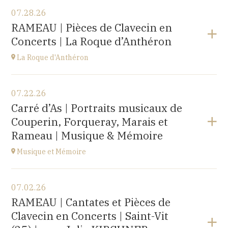
07.28.26
RAMEAU | Pièces de Clavecin en
Concerts | La Roque d’Anthéron
La Roque d'Anthéron
View the program
07.22.26
Cloître de l'Abbaye de Silvacane
Carré d’As | Portraits musicaux de
at
18H30
Couperin, Forqueray, Marais et
Go to site
Rameau | Musique & Mémoire
Musique et Mémoire
View the program
07.02.26
Eglise de Faucogney-et-la-Mer
RAMEAU | Cantates et Pièces de
(70310)
Clavecin en Concerts | Saint-Vit
at
17H00