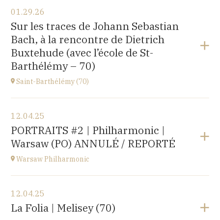
View the program
01.29.26
〒194-0032 東京都町田市本町田2600-4
Sur les traces de Johann Sebastian
2600-4, Honmachida, Machida City, Tokyo (JAPAN)
Bach, à la rencontre de Dietrich
at
14H
Buxtehude (avec l’école de St-
Go to site
Barthélémy – 70)
Saint-Barthélémy (70)
View the program
12.04.25
Gymnase,
PORTRAITS #2 | Philharmonic |
1B Route de Ronchamp, 70270 Saint-Barthélemy
Warsaw (PO) ANNULÉ / REPORTÉ
at
15H
Warsaw Philharmonic
View the program
12.04.25
POLOGNE
La Folia | Melisey (70)
at
20H00