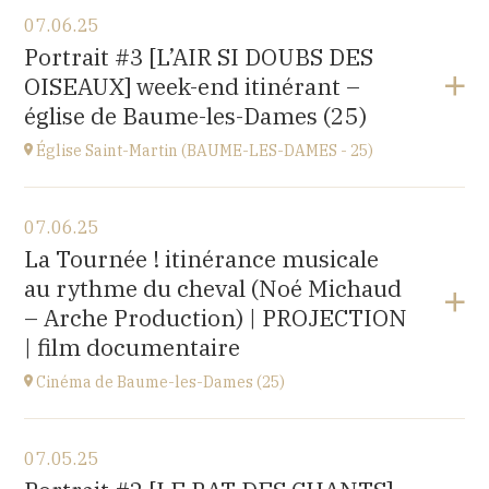
View the program
07.06.25
église Saint-Léger,
Portrait #3 [L’AIR SI DOUBS DES
rue du Château, 25680 Cubry
OISEAUX] week-end itinérant –
at
20H00
église de Baume-les-Dames (25)
Église Saint-Martin (BAUME-LES-DAMES - 25)
View the program
07.06.25
église Saint-Martin,
La Tournée ! itinérance musicale
place St Martin, 25110 Baume-les-Dames
au rythme du cheval (Noé Michaud
at
17H00
– Arche Production) | PROJECTION
| film documentaire
Cinéma de Baume-les-Dames (25)
View the program
07.05.25
Stella Cinéma,