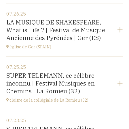
View the program
07.26.25
église d'Espot,
LA MUSIQUE DE SHAKESPEARE,
SPAIN
What is Life ? | Festival de Musique
at
19H00
Ancienne des Pyrénées | Ger (ES)
Buy your tickets
église de Ger (SPAIN)
View the program
07.25.25
église Santa Coloma,
SUPER-TELEMANN, ce célèbre
Plaça d'Andreu Xandri, 17539 Ger (SPAIN)
inconnu | Festival Musiques en
at
19H00
Chemins | La Romieu (32)
Buy your tickets
cloître de la collégiale de La Romieu (32)
View the program
07.23.25
collégiale Saint-Pierre,
SUPER-TELEMANN, ce célèbre