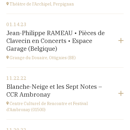
Théâtre de l'Archipel, Perpignan
View the program
01.14.23
Théâtre de l'Archipel, Perpignan
Jean-Philippe RAMEAU • Pièces de
Le Carré, avenue du Maréchal Leclerc, 66000
Clavecin en Concerts • Espace
Perpignan
at
20H30
Garage (Belgique)
Go to site
Grange du Douaire, Ottignies (BE)
View the program
11.22.22
Grange du Douaire, Ottignies (BE)
Blanche-Neige et les Sept Notes –
Espace du Coeur de Ville 2, 1340 Ottignies,
CCR Ambronay
BELGIQUE
at
20H30
Centre Culturel de Rencontre et Festival
Go to site
d'Ambronay (01500)
View the program