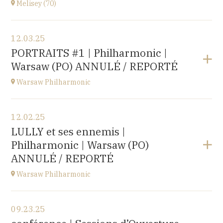
Melisey (70)
Buy your tickets
View the program
12.03.25
Melisey (70)
PORTRAITS #1 | Philharmonic |
at
18H00
Warsaw (PO) ANNULÉ / REPORTÉ
Warsaw Philharmonic
View the program
12.02.25
POLOGNE
LULLY et ses ennemis |
at
20H00
Philharmonic | Warsaw (PO)
Buy your tickets
ANNULÉ / REPORTÉ
Warsaw Philharmonic
View the program
09.23.25
POLOGNE