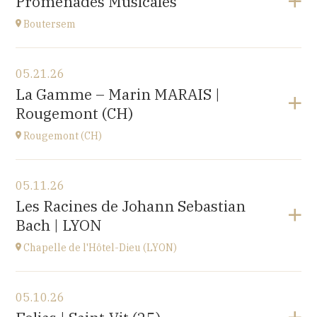
Promenades Musicales
Roosbeek
at
17H00
Boutersem
View the program
05.21.26
Boutersem
La Gamme – Marin MARAIS |
promenade dans la ville
Rougemont (CH)
at
14H
Rougemont (CH)
View the program
05.11.26
Église réformée Saint-Nicolas-de-Myre de
Les Racines de Johann Sebastian
Rougemont,
Bach | LYON
route de Flendruz 1, 1659 Rougemont, SUISSE
at
20H00
Chapelle de l'Hôtel-Dieu (LYON)
Go to site
View the program
05.10.26
chapelle de l'Hôtel-Dieu,