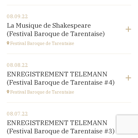
View the program
08.09.22
Esplanade Léopold-Robert 1 CH-2000 Neuchâtel
La Musique de Shakespeare
at
20:15
(Festival Baroque de Tarentaise)
Festival Baroque de Tarentaise
View the program
08.08.22
Savoie
ENREGISTREMENT TELEMANN
at
21H00
(Festival Baroque de Tarentaise #4)
Festival Baroque de Tarentaise
View the program
08.07.22
Savoie
ENREGISTREMENT TELEMANN
at
10H
(Festival Baroque de Tarentaise #3)