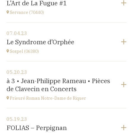
L’Art de La Fugue #1
église
at
21H00
Servance (70440)
Go to site
View the program
07.04.23
Eglise de Servance
Le Syndrome d’Orphée
at
17H
Sospel (06380)
Go to site
View the program
05.20.23
Sospel (06380)
à 3 • Jean-Philippe Rameau • Pièces
at
20H30
de Clavecin en Concerts
Go to site
Prieuré Roman Notre-Dame de Riquer
View the program
05.19.23
Mas Riquer, Catllar (66500)
FOLIAS – Perpignan
at
18H00