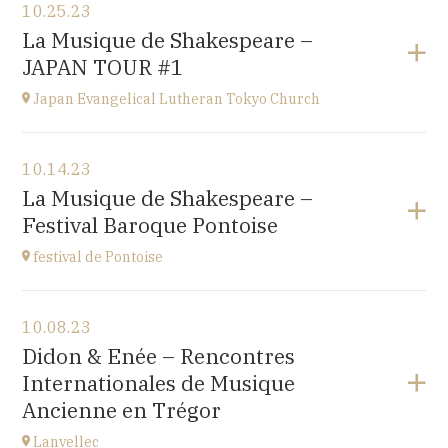
10.25.23
Okitama Cultural Hall - Yonezawa
La Musique de Shakespeare –
JAPAN
JAPAN TOUR #1
at
15H
Japan Evangelical Lutheran Tokyo Church
View the program
10.14.23
Japan Evangelical Lutheran Tokyo Church
La Musique de Shakespeare –
1-14-14 OKUBO SHINJUKU TOKYO, JAPAN
Festival Baroque Pontoise
at
14H
festival de Pontoise
View the program
10.08.23
église St Aubin, Ennery (95300)
Didon & Enée – Rencontres
place Robert Schumann
Internationales de Musique
at
18H00
Ancienne en Trégor
Go to site
Lanvellec