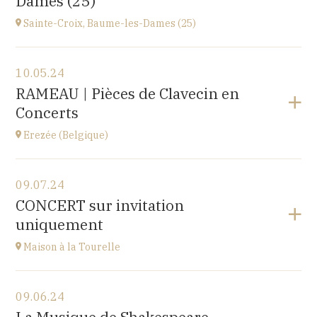
Dames (25)
at
14H30
Sainte-Croix, Baume-les-Dames (25)
View the program
10.05.24
EHPAD du Centre hospitalier Sainte-Croix,
RAMEAU | Pièces de Clavecin en
1 avenue du Président Kennedy, 25110 BAUME-LES-
Concerts
DAMES
at
14H30
Erezée (Belgique)
View the program
09.07.24
Chapelle de Fisenne
CONCERT sur invitation
Rue de l'Église, 6997 Erezée, BELGIQUE
uniquement
at
11H
Go to site
Maison à la Tourelle
View the program
09.06.24
Maison à la Tourelle