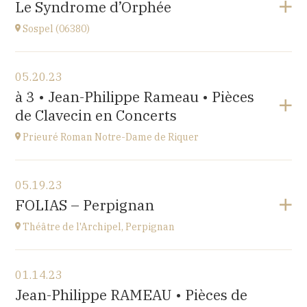
Le Syndrome d’Orphée
at
17H
Sospel (06380)
Go to site
View the program
05.20.23
Sospel (06380)
à 3 • Jean-Philippe Rameau • Pièces
at
20H30
de Clavecin en Concerts
Go to site
Prieuré Roman Notre-Dame de Riquer
View the program
05.19.23
Mas Riquer, Catllar (66500)
FOLIAS – Perpignan
at
18H00
Théâtre de l'Archipel, Perpignan
View the program
01.14.23
Théâtre de l'Archipel, Perpignan
Jean-Philippe RAMEAU • Pièces de
Le Carré, avenue du Maréchal Leclerc, 66000