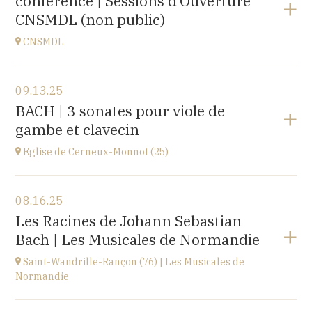
conférence | Sessions d’Ouverture
at
20H00
CNSMDL (non public)
Buy your tickets
CNSMDL
View the program
09.13.25
CNSMD | Conservatoire National Supérieur Musique
BACH | 3 sonates pour viole de
et Danse de Lyon
gambe et clavecin
3 quai Chauveau, 69009 LYON
at
19H
Eglise de Cerneux-Monnot (25)
View the program
08.16.25
Eglise de Cerneux-Monnot (25)
Les Racines de Johann Sebastian
lieu dit Les Cerneux-Monnots, 25210 Bonnétage
Bach | Les Musicales de Normandie
at
20H00
Saint-Wandrille-Rançon (76) | Les Musicales de
Normandie
View the program