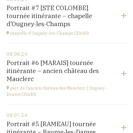
église de Villiers-les-Hauts
Portrait #7 [STE COLOMBE]
89160
tournée itinérante – chapelle
at
20H30
d’Ougney-les-Champs
Go to site
chapelle d’Ougney-les-Champs (25640)
View the program
08.08.24
2 rue du Pont
Portrait #6 [MARAIS] tournée
25640 OUGNEY-DOUVOT
itinérante – ancien château des
at
21H00
Mauclerc
parc de l’ancien château des Mauclerc | Ougney-
Douvot (25640)
View the program
08.07.24
2 rue du Pont
Portrait #5 [RAMEAU] tournée
25640 OUGNEY-DOUVOT
itinérante – Baume-les-Dames
at
18H00