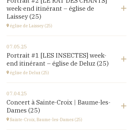
Portrait #2 [LE RAT DES CHANTS]
14 rue Juifs, 25110 Baume les Dames
week-end itinérant – église de
at
14H30
Laissey (25)
église de Laissey (25)
View the program
07.05.25
église Saint-Antide,
Portrait #1 [LES INSECTES] week-
27 Rue de la Chapelle, 25820 Laissey
end itinérant – église de Deluz (25)
at
17H00
église de Deluz (25)
View the program
07.04.25
église Saint-Martin,
Concert à Sainte-Croix | Baume-les-
1 Rue de l'Église, 25960 Deluz
Dames (25)
at
13H30
Sainte-Croix, Baume-les-Dames (25)