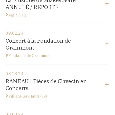
La Musique de Shakespeare
10 place de la Loi, 25110 BAUME-LES-DAMES
ANNULÉ / REPORTÉ
at
17H00
Aigle (CH)
View the program
09.02.24
Château d'Aigle
Concert à la Fondation de
Place du Château 1, 1860 Aigle, SUISSE
Grammont
at
20H00
Fondation de Grammont
View the program
08.13.24
Fondation de Grammont
RAMEAU | Pièces de Clavecin en
205 rue de l'Hôpital, 70110 VILLERSEXEL
Concerts
at
14H
Villiers-les-Hauts (89)
View the program
08.08.24