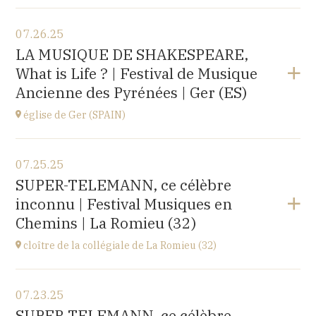
View the program
07.26.25
église d'Espot,
LA MUSIQUE DE SHAKESPEARE,
SPAIN
What is Life ? | Festival de Musique
at
19H00
Ancienne des Pyrénées | Ger (ES)
Buy your tickets
église de Ger (SPAIN)
View the program
07.25.25
église Santa Coloma,
SUPER-TELEMANN, ce célèbre
Plaça d'Andreu Xandri, 17539 Ger (SPAIN)
inconnu | Festival Musiques en
at
19H00
Chemins | La Romieu (32)
Buy your tickets
cloître de la collégiale de La Romieu (32)
View the program
07.23.25
collégiale Saint-Pierre,
SUPER-TELEMANN, ce célèbre