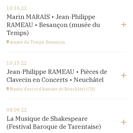
View the program
10.16.22
Salle Roger Planchon
Marin MARAIS • Jean-Philippe
54 Boulevard Waldeck Rousseau 42400 St Chamond
RAMEAU • Besançon (musée du
at
17H
Temps)
musée du Temps, Besançon
View the program
10.15.22
Palais Granvelle, 96 Grande Rue
Jean-Philippe RAMEAU • Pièces de
at
15H
Clavecin en Concerts • Neuchâtel
Musée d’art et d’histoire de Neuchâtel (CH)
View the program
08.09.22
Esplanade Léopold-Robert 1 CH-2000 Neuchâtel
La Musique de Shakespeare
at
20:15
(Festival Baroque de Tarentaise)