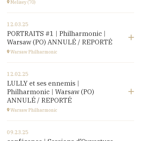
Melisey (70)
Buy your tickets
View the program
12.03.25
Melisey (70)
PORTRAITS #1 | Philharmonic |
at
18H00
Warsaw (PO) ANNULÉ / REPORTÉ
Warsaw Philharmonic
View the program
12.02.25
POLOGNE
LULLY et ses ennemis |
at
20H00
Philharmonic | Warsaw (PO)
Buy your tickets
ANNULÉ / REPORTÉ
Warsaw Philharmonic
View the program
09.23.25
POLOGNE