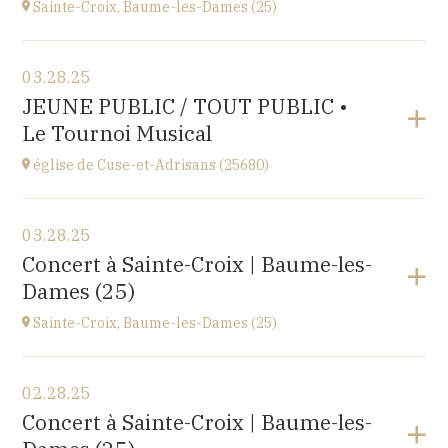
Sainte-Croix, Baume-les-Dames (25)
View the program
03.28.25
EHPAD du Centre hospitalier Sainte-Croix,
JEUNE PUBLIC / TOUT PUBLIC •
1 avenue du Président Kennedy, 25110 BAUME-LES-
Le Tournoi Musical
DAMES
at
14H30
église de Cuse-et-Adrisans (25680)
View the program
03.28.25
Cuse-et-Adrisans
Concert à Sainte-Croix | Baume-les-
(25680)
Dames (25)
at
18H30
Sainte-Croix, Baume-les-Dames (25)
View the program
02.28.25
EHPAD du Centre hospitalier Sainte-Croix,
Concert à Sainte-Croix | Baume-les-
1 avenue du Président Kennedy, 25110 BAUME-LES-
DAMES