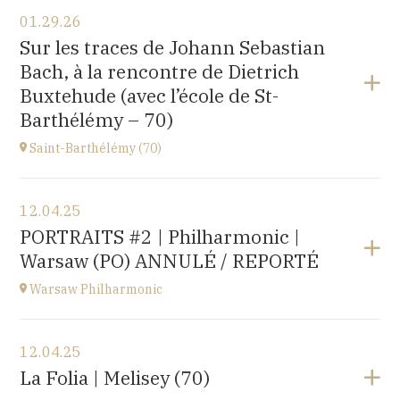
View the program
01.29.26
〒194-0032 東京都町田市本町田2600-4
Sur les traces de Johann Sebastian
2600-4, Honmachida, Machida City, Tokyo (JAPAN)
Bach, à la rencontre de Dietrich
at
14H
Buxtehude (avec l’école de St-
Go to site
Barthélémy – 70)
Saint-Barthélémy (70)
View the program
12.04.25
Gymnase,
PORTRAITS #2 | Philharmonic |
1B Route de Ronchamp, 70270 Saint-Barthélemy
Warsaw (PO) ANNULÉ / REPORTÉ
at
15H
Warsaw Philharmonic
View the program
12.04.25
POLOGNE
La Folia | Melisey (70)
at
20H00