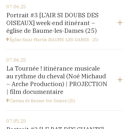
View the program
07.06.25
église Saint-Léger,
Portrait #3 [L’AIR SI DOUBS DES
rue du Château, 25680 Cubry
OISEAUX] week-end itinérant –
at
20H00
église de Baume-les-Dames (25)
Église Saint-Martin (BAUME-LES-DAMES - 25)
View the program
07.06.25
église Saint-Martin,
La Tournée ! itinérance musicale
place St Martin, 25110 Baume-les-Dames
au rythme du cheval (Noé Michaud
at
17H00
– Arche Production) | PROJECTION
| film documentaire
Cinéma de Baume-les-Dames (25)
View the program
07.05.25
Stella Cinéma,