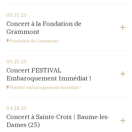
View the program
05.31.25
Cuse-et-Adrisans
Concert à la Fondation de
(25680)
Grammont
at
20H
Fondation de Grammont
View the program
05.25.25
Fondation de Grammont
Concert FESTIVAL
205 rue de l'Hôpital, 70110 VILLERSEXEL
Embaroquement Immédiat !
at
14H
Festival embaroquement immédiat !
View the program
04.28.25
Le Nord (59)
Concert à Sainte-Croix | Baume-les-
at
14H30
Dames (25)
Go to site