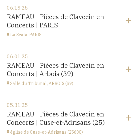
View the program
06.13.25
EHPAD du Centre hospitalier Sainte-Croix,
RAMEAU | Pièces de Clavecin en
1 avenue du Président Kennedy, 25110 BAUME-LES-
Concerts | PARIS
DAMES
at
14H30
La Scala, PARIS
View the program
06.01.25
La Scala, PARIS
RAMEAU | Pièces de Clavecin en
13, boulevard de Strasbourg 75010 Paris
Concerts | Arbois (39)
at
19H30
Go to site
Salle du Tribunal, ARBOIS (39)
View the program
05.31.25
Salle du Tribunal, ARBOIS (39)
RAMEAU | Pièces de Clavecin en
10 rue de l’hôtel de ville, 39600 ARBOIS
Concerts | Cuse-et-Adrisans (25)
at
17H00
église de Cuse-et-Adrisans (25680)