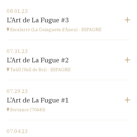
View the program
08.01.23
Ü del Bac - ESPAGNE
L’Art de La Fugue #3
Vall del Bac
at
21H00
Escalarre (La Guingueta d'Àneu) - ESPAGNE
Go to site
View the program
07.31.23
Escalarre (La Guingueta d'Àneu) - ESPAGNE
L’Art de La Fugue #2
église
at
21H00
Taüll (Vall de Boí) - ESPAGNE
Go to site
View the program
07.29.23
Taüll (Vall de Boí) - ESPAGNE
L’Art de La Fugue #1
église
at
21H00
Servance (70440)
Go to site
View the program
07.04.23
Eglise de Servance