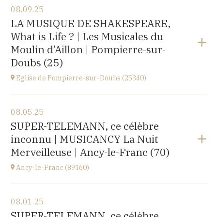
08.09.25
Église Saint-Michel,
LA MUSIQUE DE SHAKESPEARE,
2 rue Saint-Jacques, Saint-Wandrille-Rançon
What is Life ? | Les Musicales du
(76490)
at
17H
Moulin d’Aillon | Pompierre-sur-
Buy your tickets
Doubs (25)
Eglise de Pompierre-sur-Doubs (25340)
View the program
08.05.25
Eglise de Pompierre-sur-Doubs (25340)
SUPER-TELEMANN, ce célèbre
3 chemin de l'église
inconnu | MUSICANCY La Nuit
at
20H00
Merveilleuse | Ancy-le-Franc (70)
Ancy-le-Franc (89160)
View the program
08.01.25
Ancy-le-Franc (89160)
SUPER-TELEMANN, ce célèbre