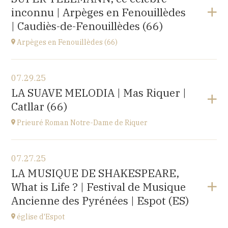
Le Château d’Ancy-le-Franc, 18 Place Clermont-
inconnu | Arpèges en Fenouillèdes
Tonnerre, 89160 Ancy-le-Franc
at
20H00
| Caudiès-de-Fenouillèdes (66)
Buy your tickets
Arpèges en Fenouillèdes (66)
View the program
07.29.25
Estivales
LA SUAVE MELODIA | Mas Riquer |
at
18H00
Catllar (66)
Buy your tickets
Prieuré Roman Notre-Dame de Riquer
View the program
07.27.25
Mas Riquer, Catllar (66500)
LA MUSIQUE DE SHAKESPEARE,
at
21H00
What is Life ? | Festival de Musique
Ancienne des Pyrénées | Espot (ES)
église d'Espot