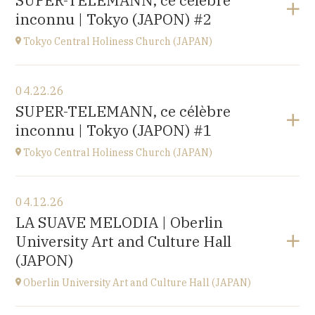
SUPER-TELEMANN, ce célèbre
Kofu-City
inconnu | Tokyo (JAPON) #2
at
19H30
Go to site
Tokyo Central Holiness Church (JAPAN)
View the program
04.22.26
Tokyo (JAPAN)
SUPER-TELEMANN, ce célèbre
at
19H
inconnu | Tokyo (JAPON) #1
Tokyo Central Holiness Church (JAPAN)
View the program
04.12.26
Tokyo (JAPAN)
LA SUAVE MELODIA | Oberlin
at
14H
University Art and Culture Hall
(JAPON)
Oberlin University Art and Culture Hall (JAPAN)