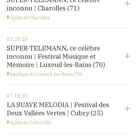
rue du docteur Lucante, 32480 La Romieu
inconnu | Charolles (71)
at
19H00
Buy your tickets
église de Charolles
View the program
07.20.25
église du Sacré-Coeur,
SUPER-TELEMANN, ce célèbre
8 Place de l'Église, 71120 Charolles
inconnu | Festival Musique et
at
11H
Mémoire | Luxeuil-les-Bains (70)
Go to site
basilique de Luxeuil-les-Bains (70)
View the program
07.18.25
Basilique Saint Pierre,
LA SUAVE MELODIA | Festival des
place de l'Abbaye, 70300 Luxeuil-les-Bains
Deux Vallées Vertes | Cubry (25)
at
21H00
Buy your tickets
église de Cubry (25)