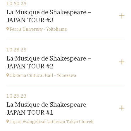
10.30.23
Conservatoire d'Amiens
La Musique de Shakespeare –
3 rue Desprez 80000 AMIENS
JAPAN TOUR #3
at
15H
Ferris University - Yokohama
View the program
10.28.23
Ferris University - Yokohama
La Musique de Shakespeare –
JAPAN
JAPAN TOUR #2
at
15H
Okitama Cultural Hall - Yonezawa
View the program
10.25.23
Okitama Cultural Hall - Yonezawa
La Musique de Shakespeare –
JAPAN
JAPAN TOUR #1
at
15H
Japan Evangelical Lutheran Tokyo Church