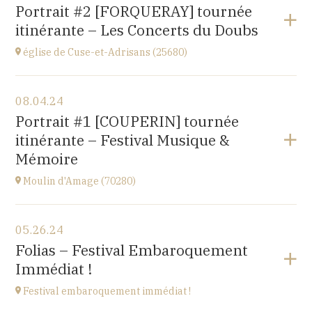
Gondenans-les-Moulins
Portrait #2 [FORQUERAY] tournée
(25680)
itinérante – Les Concerts du Doubs
at
18H00
église de Cuse-et-Adrisans (25680)
View the program
08.04.24
Cuse-et-Adrisans
Portrait #1 [COUPERIN] tournée
(25680)
itinérante – Festival Musique &
at
15H
Mémoire
Moulin d'Amage (70280)
View the program
05.26.24
chemin du Moulin
Folias – Festival Embaroquement
70280 AMAGE
Immédiat !
at
15H
Festival embaroquement immédiat !