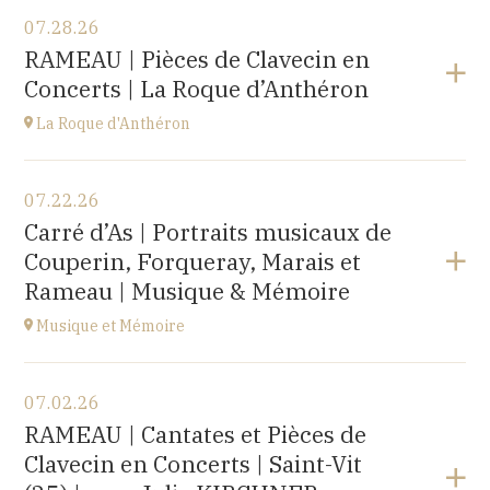
07.28.26
RAMEAU | Pièces de Clavecin en
Concerts | La Roque d’Anthéron
La Roque d'Anthéron
View the program
07.22.26
Cloître de l'Abbaye de Silvacane
Carré d’As | Portraits musicaux de
at
18H30
Couperin, Forqueray, Marais et
Go to site
Rameau | Musique & Mémoire
Musique et Mémoire
View the program
07.02.26
Eglise de Faucogney-et-la-Mer
RAMEAU | Cantates et Pièces de
(70310)
Clavecin en Concerts | Saint-Vit
at
17H00