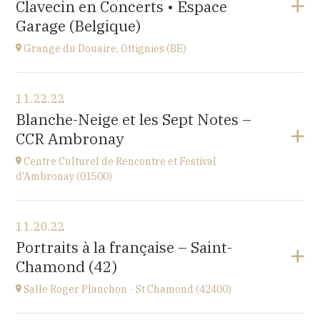
Clavecin en Concerts • Espace
Perpignan
at
20H30
Garage (Belgique)
Go to site
Grange du Douaire, Ottignies (BE)
View the program
11.22.22
Grange du Douaire, Ottignies (BE)
Blanche-Neige et les Sept Notes –
Espace du Coeur de Ville 2, 1340 Ottignies,
CCR Ambronay
BELGIQUE
at
20H30
Centre Culturel de Rencontre et Festival
Go to site
d'Ambronay (01500)
View the program
11.20.22
Place de l'Abbaye
Portraits à la française – Saint-
at
10H
Chamond (42)
Salle Roger Planchon - St Chamond (42400)