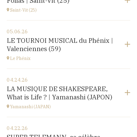
Folias | Saint-Vit (25)
1 place de l'hôpital, 69002 Lyon
at
20H30
Saint-Vit (25)
View the program
05.06.26
Salle multi-activités (du pôle scolaire Les Prés-Verts)
LE TOURNOI MUSICAL du Phénix |
3 rue du Partage, 25410 Saint-Vit
Valenciennes (59)
at
17H00
Le Phénix
View the program
04.24.26
Le Phénix, Grand Théâtre, scène nationale (59)
LA MUSIQUE DE SHAKESPEARE,
Boulevard Harpignies, 59301 Valenciennes
What is Life ? | Yamanashi (JAPON)
at
19H00
Go to site
Yamanashi (JAPAN)
View the program
04.22.26
Yamanashi (JAPAN)