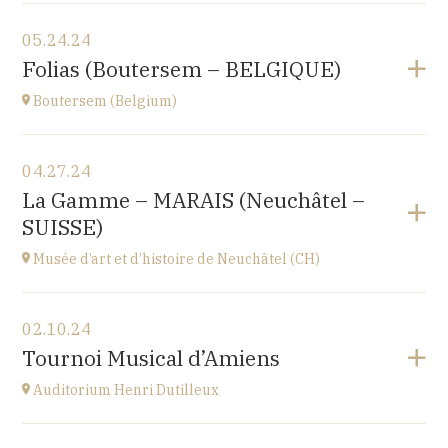
View the program
05.24.24
Le Nord (59)
Folias (Boutersem – BELGIQUE)
at
17H00
Boutersem (Belgium)
View the program
04.27.24
Sint-Annakerk
La Gamme – MARAIS (Neuchâtel –
Roosbeek
SUISSE)
at
20H00
Go to site
Musée d’art et d’histoire de Neuchâtel (CH)
Buy your tickets
View the program
02.10.24
Esplanade Léopold-Robert 1 CH-2000 Neuchâtel
Tournoi Musical d’Amiens
at
20H15
Auditorium Henri Dutilleux
View the program