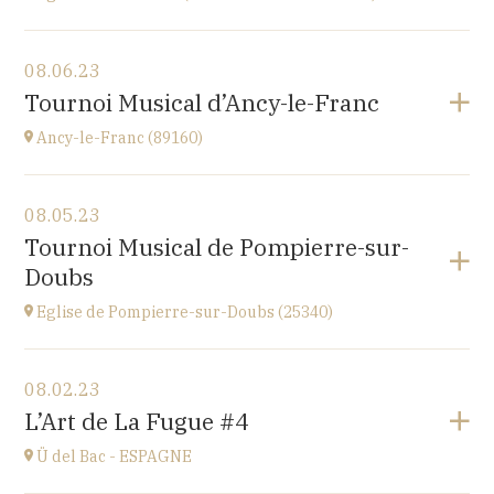
View the program
08.06.23
église Saint-Martin,
Tournoi Musical d’Ancy-le-Franc
place St Martin, 25110 Baume-les-Dames
at
20H00
Ancy-le-Franc (89160)
View the program
08.05.23
Ancy-le-Franc (89160)
Tournoi Musical de Pompierre-sur-
Le Château d’Ancy-le-Franc, 18 Place Clermont-
Doubs
Tonnerre, 89160 Ancy-le-Franc
at
17H
Eglise de Pompierre-sur-Doubs (25340)
Go to site
View the program
08.02.23
Eglise de Pompierre-sur-Doubs (25340)
L’Art de La Fugue #4
3 chemin de l'église
at
17H
Ü del Bac - ESPAGNE