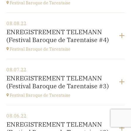
Festival Baroque de Tarentaise
View the program
08.08.22
Savoie
ENREGISTREMENT TELEMANN
at
21H00
(Festival Baroque de Tarentaise #4)
Festival Baroque de Tarentaise
View the program
08.07.22
Savoie
ENREGISTREMENT TELEMANN
at
10H
(Festival Baroque de Tarentaise #3)
Festival Baroque de Tarentaise
View the program
08.06.22
Savoie
ENREGISTREMENT TELEMANN
at
10H