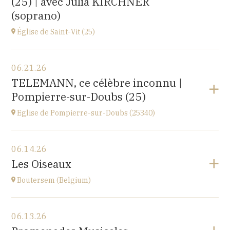
(25) | avec Julia KIRCHNER
(soprano)
Église de Saint-Vit (25)
View the program
06.21.26
1 place de la Mairie,
TELEMANN, ce célèbre inconnu |
25410 SAINT-VIT
Pompierre-sur-Doubs (25)
at
18H00
Go to site
Eglise de Pompierre-sur-Doubs (25340)
View the program
06.14.26
Eglise de Pompierre-sur-Doubs (25340)
Les Oiseaux
3 chemin de l'église
at
17H
Boutersem (Belgium)
View the program
06.13.26
Sint-Annakerk