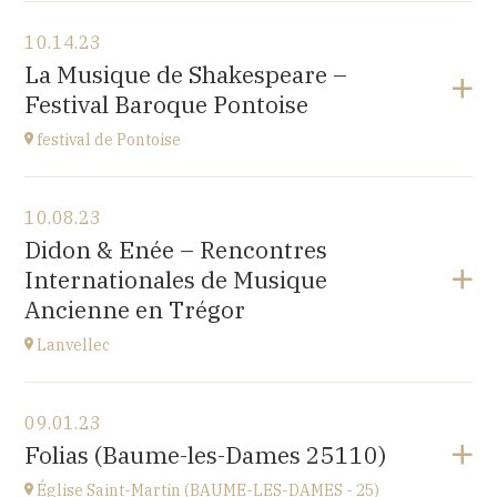
View the program
10.14.23
Japan Evangelical Lutheran Tokyo Church
La Musique de Shakespeare –
1-14-14 OKUBO SHINJUKU TOKYO, JAPAN
Festival Baroque Pontoise
at
14H
festival de Pontoise
View the program
10.08.23
église St Aubin, Ennery (95300)
Didon & Enée – Rencontres
place Robert Schumann
Internationales de Musique
at
18H00
Ancienne en Trégor
Go to site
Lanvellec
View the program
09.01.23
Lanvellec
Folias (Baume-les-Dames 25110)
at
15H
Église Saint-Martin (BAUME-LES-DAMES - 25)
Go to site