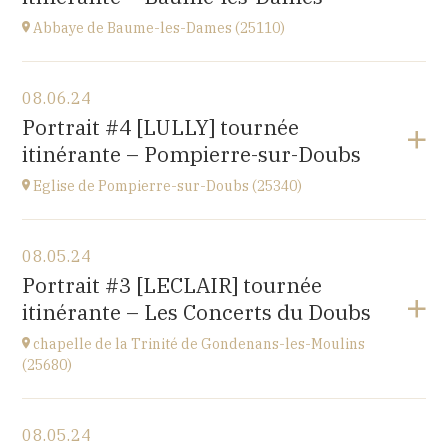
Abbaye de Baume-les-Dames (25110)
View the program
08.06.24
Abbaye Sainte-Odile
Portrait #4 [LULLY] tournée
place de l'abbaye, 25110 Baume-les-Dames
itinérante – Pompierre-sur-Doubs
at
20H00
Eglise de Pompierre-sur-Doubs (25340)
View the program
08.05.24
Eglise de Pompierre-sur-Doubs (25340)
Portrait #3 [LECLAIR] tournée
3 chemin de l'église
itinérante – Les Concerts du Doubs
at
20H00
chapelle de la Trinité de Gondenans-les-Moulins
(25680)
View the program
08.05.24