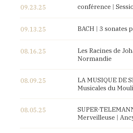
View the program
conférence | Sess
09.23.25
View the program
BACH | 3 sonates p
09.13.25
View the program
Les Racines de Joh
08.16.25
Normandie
View the program
LA MUSIQUE DE SH
08.09.25
Musicales du Mouli
View the program
SUPER-TELEMANN, 
08.05.25
Merveilleuse | Anc
View the program