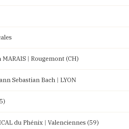
ales
 MARAIS | Rougemont (CH)
hann Sebastian Bach | LYON
25)
AL du Phénix | Valenciennes (59)