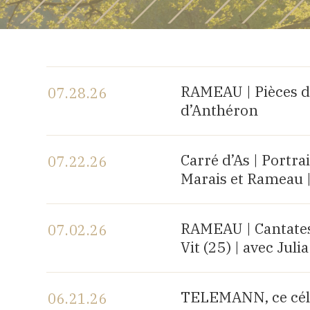
RAMEAU | Pièces d
07.28.26
d’Anthéron
View the program
Carré d’As | Portr
07.22.26
Marais et Rameau 
View the program
RAMEAU | Cantates 
07.02.26
Vit (25) | avec Ju
View the program
TELEMANN, ce célè
06.21.26