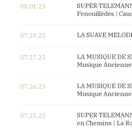
SUPER-TELEMANN, 
08.01.25
Fenouillèdes | Cau
View the program
LA SUAVE MELODIA 
07.29.25
View the program
LA MUSIQUE DE SHA
07.27.25
Musique Ancienne 
View the program
LA MUSIQUE DE SHA
07.26.25
Musique Ancienne 
View the program
SUPER-TELEMANN, c
07.25.25
en Chemins | La R