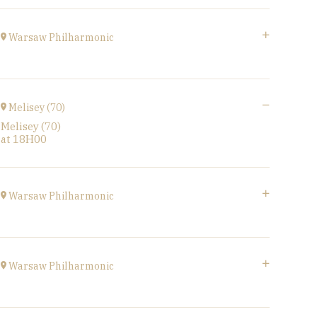
Go to site
Gymnase,
1B Route de Ronchamp, 70270 Saint-Barthélemy
Warsaw Philharmonic
at
15H
POLOGNE
at
20H00
Melisey (70)
Melisey (70)
Buy your tickets
at
18H00
Warsaw Philharmonic
POLOGNE
at
20H00
Warsaw Philharmonic
Buy your tickets