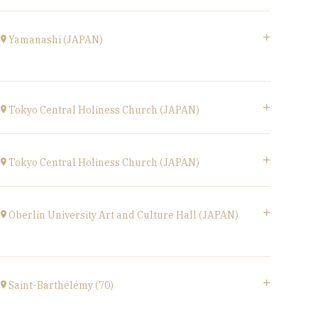
at
17H00
Le Phénix, Grand Théâtre, scène nationale (59)
Boulevard Harpignies, 59301 Valenciennes
Yamanashi (JAPAN)
at
19H00
Go to site
Yamanashi (JAPAN)
Kofu-City
Tokyo Central Holiness Church (JAPAN)
at
19H30
Tokyo (JAPAN)
Go to site
at
19H
Tokyo Central Holiness Church (JAPAN)
Tokyo (JAPAN)
at
14H
Oberlin University Art and Culture Hall (JAPAN)
〒194-0032 東京都町田市本町田2600-4
2600-4, Honmachida, Machida City, Tokyo
Saint-Barthélémy (70)
(JAPAN)
at
14H