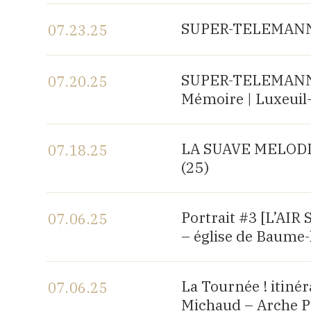
View the program
SUPER-TELEMANN, c
07.23.25
View the program
SUPER-TELEMANN, c
07.20.25
Mémoire | Luxeuil-
View the program
LA SUAVE MELODIA |
07.18.25
(25)
View the program
Portrait #3 [L’AI
07.06.25
– église de Baume-
View the program
La Tournée ! itiné
07.06.25
Michaud – Arche P