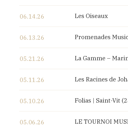
View the program
Les Oiseaux
06.14.26
View the program
Promenades Music
06.13.26
View the program
La Gamme – Marin
05.21.26
View the program
Les Racines de Jo
05.11.26
View the program
Folias | Saint-Vit (
05.10.26
View the program
LE TOURNOI MUSIC
05.06.26