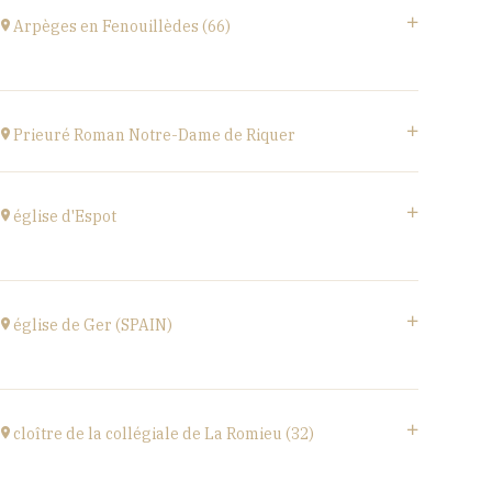
Le Château d’Ancy-le-Franc, 18 Place Clermont-
Arpèges en Fenouillèdes (66)
Tonnerre, 89160 Ancy-le-Franc
at
20H00
Buy your tickets
Estivales
at
18H00
Prieuré Roman Notre-Dame de Riquer
Buy your tickets
Mas Riquer, Catllar (66500)
at
21H00
église d'Espot
église d'Espot,
SPAIN
église de Ger (SPAIN)
at
19H00
Buy your tickets
église Santa Coloma,
Plaça d'Andreu Xandri, 17539 Ger (SPAIN)
cloître de la collégiale de La Romieu (32)
at
19H00
Buy your tickets