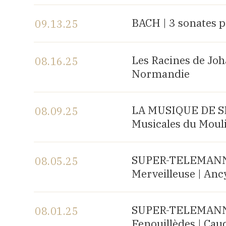
View the program
BACH | 3 sonates p
09.13.25
View the program
Les Racines de Joh
08.16.25
Normandie
View the program
LA MUSIQUE DE SH
08.09.25
Musicales du Mouli
View the program
SUPER-TELEMANN, 
08.05.25
Merveilleuse | Anc
View the program
SUPER-TELEMANN, 
08.01.25
Fenouillèdes | Cau