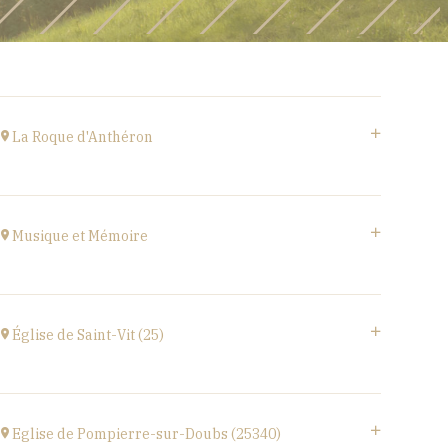
La Roque d'Anthéron
Cloître de l'Abbaye de Silvacane
at
18H30
Musique et Mémoire
Go to site
Eglise de Faucogney-et-la-Mer
(70310)
Église de Saint-Vit (25)
at
17H00
1 place de la Mairie,
25410 SAINT-VIT
Eglise de Pompierre-sur-Doubs (25340)
at
18H00