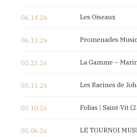
View the program
Les Oiseaux
06.14.26
View the program
Promenades Music
06.13.26
View the program
La Gamme – Marin
05.21.26
View the program
Les Racines de Jo
05.11.26
View the program
Folias | Saint-Vit (
05.10.26
View the program
LE TOURNOI MUSIC
05.06.26