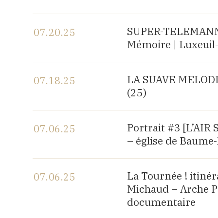
View the program
SUPER-TELEMANN, c
07.20.25
Mémoire | Luxeuil-
View the program
LA SUAVE MELODIA |
07.18.25
(25)
View the program
Portrait #3 [L’AI
07.06.25
– église de Baume-
View the program
La Tournée ! itiné
07.06.25
Michaud – Arche P
documentaire