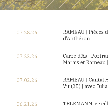
RAMEAU | Pièces d
07.28.26
d’Anthéron
View the program
Carré d’As | Portr
07.22.26
Marais et Rameau 
View the program
RAMEAU | Cantates 
07.02.26
Vit (25) | avec Ju
View the program
TELEMANN, ce célè
06.21.26