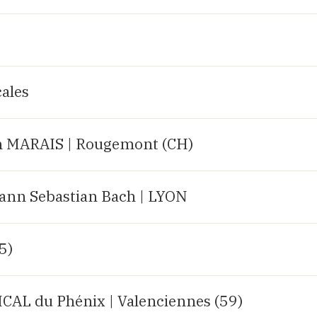
ales
 MARAIS | Rougemont (CH)
hann Sebastian Bach | LYON
25)
AL du Phénix | Valenciennes (59)