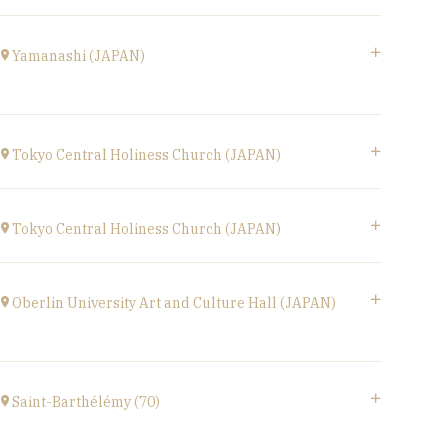
at
17H00
Le Phénix, Grand Théâtre, scène nationale (59)
Boulevard Harpignies, 59301 Valenciennes
Yamanashi (JAPAN)
at
19H00
Go to site
Yamanashi (JAPAN)
Kofu-City
Tokyo Central Holiness Church (JAPAN)
at
19H30
Tokyo (JAPAN)
Go to site
at
19H
Tokyo Central Holiness Church (JAPAN)
Tokyo (JAPAN)
at
14H
Oberlin University Art and Culture Hall (JAPAN)
〒194-0032 東京都町田市本町田2600-4
2600-4, Honmachida, Machida City, Tokyo
Saint-Barthélémy (70)
(JAPAN)
at
14H