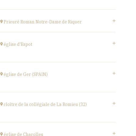
at
20H00
Buy your tickets
Estivales
at
18H00
Prieuré Roman Notre-Dame de Riquer
Buy your tickets
Mas Riquer, Catllar (66500)
at
21H00
église d'Espot
église d'Espot,
SPAIN
église de Ger (SPAIN)
at
19H00
Buy your tickets
église Santa Coloma,
Plaça d'Andreu Xandri, 17539 Ger (SPAIN)
cloître de la collégiale de La Romieu (32)
at
19H00
Buy your tickets
collégiale Saint-Pierre,
rue du docteur Lucante, 32480 La Romieu
église de Charolles