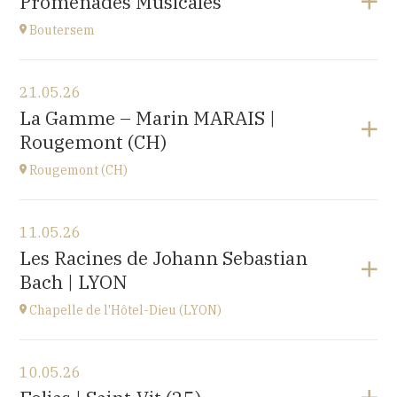
Promenades Musicales
Roosbeek
à
17H00
Boutersem
Voir le programme
21.05.26
Boutersem
La Gamme – Marin MARAIS |
promenade dans la ville
Rougemont (CH)
à
14H
Rougemont (CH)
Voir le programme
11.05.26
Église réformée Saint-Nicolas-de-Myre de
Les Racines de Johann Sebastian
Rougemont,
Bach | LYON
route de Flendruz 1, 1659 Rougemont, SUISSE
à
20H00
Chapelle de l'Hôtel-Dieu (LYON)
Accéder au site
Voir le programme
10.05.26
chapelle de l'Hôtel-Dieu,