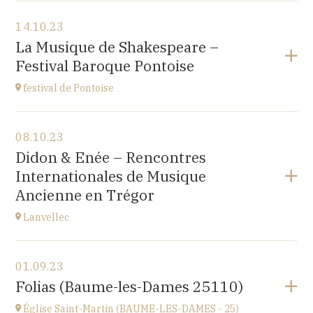
Voir le programme
14.10.23
Japan Evangelical Lutheran Tokyo Church
La Musique de Shakespeare –
1-14-14 OKUBO SHINJUKU TOKYO, JAPAN
Festival Baroque Pontoise
à
14H
festival de Pontoise
Voir le programme
08.10.23
église St Aubin, Ennery (95300)
Didon & Enée – Rencontres
place Robert Schumann
Internationales de Musique
à
18H00
Ancienne en Trégor
Accéder au site
Lanvellec
Voir le programme
01.09.23
Lanvellec
Folias (Baume-les-Dames 25110)
à
15H
Église Saint-Martin (BAUME-LES-DAMES - 25)
Accéder au site