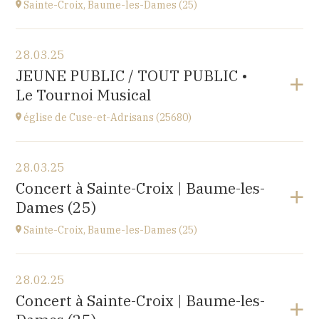
Sainte-Croix, Baume-les-Dames (25)
Voir le programme
28.03.25
EHPAD du Centre hospitalier Sainte-Croix,
JEUNE PUBLIC / TOUT PUBLIC •
1 avenue du Président Kennedy, 25110 BAUME-LES-
Le Tournoi Musical
DAMES
à
14H30
église de Cuse-et-Adrisans (25680)
Voir le programme
28.03.25
Cuse-et-Adrisans
Concert à Sainte-Croix | Baume-les-
(25680)
Dames (25)
à
18H30
Sainte-Croix, Baume-les-Dames (25)
Voir le programme
28.02.25
EHPAD du Centre hospitalier Sainte-Croix,
Concert à Sainte-Croix | Baume-les-
1 avenue du Président Kennedy, 25110 BAUME-LES-
DAMES