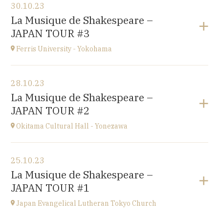
30.10.23
Conservatoire d'Amiens
La Musique de Shakespeare –
3 rue Desprez 80000 AMIENS
JAPAN TOUR #3
à
15H
Ferris University - Yokohama
Voir le programme
28.10.23
Ferris University - Yokohama
La Musique de Shakespeare –
JAPAN
JAPAN TOUR #2
à
15H
Okitama Cultural Hall - Yonezawa
Voir le programme
25.10.23
Okitama Cultural Hall - Yonezawa
La Musique de Shakespeare –
JAPAN
JAPAN TOUR #1
à
15H
Japan Evangelical Lutheran Tokyo Church