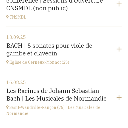
conférence | Sessions d’Ouverture
à
20H00
CNSMDL (non public)
Acheter vos billets
CNSMDL
Voir le programme
13.09.25
CNSMD | Conservatoire National Supérieur Musique
BACH | 3 sonates pour viole de
et Danse de Lyon
gambe et clavecin
3 quai Chauveau, 69009 LYON
à
19H
Eglise de Cerneux-Monnot (25)
Voir le programme
16.08.25
Eglise de Cerneux-Monnot (25)
Les Racines de Johann Sebastian
lieu dit Les Cerneux-Monnots, 25210 Bonnétage
Bach | Les Musicales de Normandie
à
20H00
Saint-Wandrille-Rançon (76) | Les Musicales de
Normandie
Voir le programme