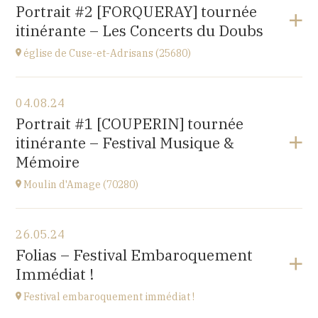
Gondenans-les-Moulins
Portrait #2 [FORQUERAY] tournée
(25680)
itinérante – Les Concerts du Doubs
à
18H00
église de Cuse-et-Adrisans (25680)
Voir le programme
04.08.24
Cuse-et-Adrisans
Portrait #1 [COUPERIN] tournée
(25680)
itinérante – Festival Musique &
à
15H
Mémoire
Moulin d'Amage (70280)
Voir le programme
26.05.24
chemin du Moulin
Folias – Festival Embaroquement
70280 AMAGE
Immédiat !
à
15H
Festival embaroquement immédiat !