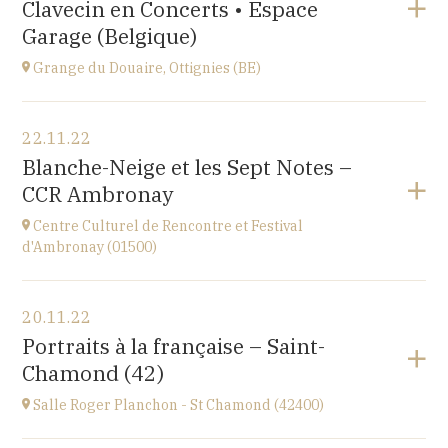
Clavecin en Concerts • Espace
Perpignan
à
20H30
Garage (Belgique)
Accéder au site
Grange du Douaire, Ottignies (BE)
Voir le programme
22.11.22
Grange du Douaire, Ottignies (BE)
Blanche-Neige et les Sept Notes –
Espace du Coeur de Ville 2, 1340 Ottignies,
CCR Ambronay
BELGIQUE
à
20H30
Centre Culturel de Rencontre et Festival
Accéder au site
d'Ambronay (01500)
Voir le programme
20.11.22
Place de l'Abbaye
Portraits à la française – Saint-
à
10H
Chamond (42)
Salle Roger Planchon - St Chamond (42400)