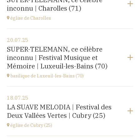
rue du docteur Lucante, 32480 La Romieu
inconnu | Charolles (71)
à
19H00
Acheter vos billets
église de Charolles
Voir le programme
20.07.25
église du Sacré-Coeur,
SUPER-TELEMANN, ce célèbre
8 Place de l'Église, 71120 Charolles
inconnu | Festival Musique et
à
11H
Mémoire | Luxeuil-les-Bains (70)
Accéder au site
basilique de Luxeuil-les-Bains (70)
Voir le programme
18.07.25
Basilique Saint Pierre,
LA SUAVE MELODIA | Festival des
place de l'Abbaye, 70300 Luxeuil-les-Bains
Deux Vallées Vertes | Cubry (25)
à
21H00
Acheter vos billets
église de Cubry (25)