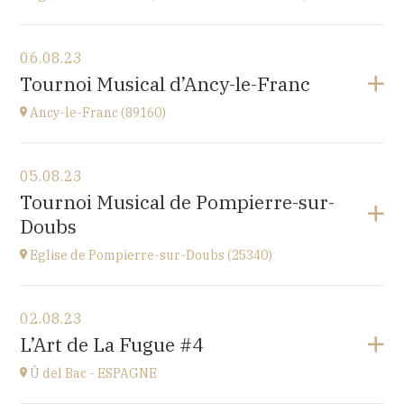
Voir le programme
06.08.23
église Saint-Martin,
Tournoi Musical d’Ancy-le-Franc
place St Martin, 25110 Baume-les-Dames
à
20H00
Ancy-le-Franc (89160)
Voir le programme
05.08.23
Ancy-le-Franc (89160)
Tournoi Musical de Pompierre-sur-
Le Château d’Ancy-le-Franc, 18 Place Clermont-
Doubs
Tonnerre, 89160 Ancy-le-Franc
à
17H
Eglise de Pompierre-sur-Doubs (25340)
Accéder au site
Voir le programme
02.08.23
Eglise de Pompierre-sur-Doubs (25340)
L’Art de La Fugue #4
3 chemin de l'église
à
17H
Ü del Bac - ESPAGNE