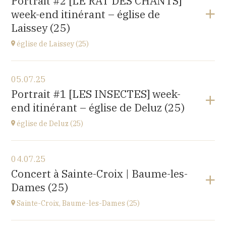
Portrait #2 [LE RAT DES CHANTS]
14 rue Juifs, 25110 Baume les Dames
week-end itinérant – église de
à
14H30
Laissey (25)
église de Laissey (25)
Voir le programme
05.07.25
église Saint-Antide,
Portrait #1 [LES INSECTES] week-
27 Rue de la Chapelle, 25820 Laissey
end itinérant – église de Deluz (25)
à
17H00
église de Deluz (25)
Voir le programme
04.07.25
église Saint-Martin,
Concert à Sainte-Croix | Baume-les-
1 Rue de l'Église, 25960 Deluz
Dames (25)
à
13H30
Sainte-Croix, Baume-les-Dames (25)