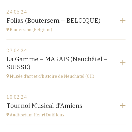
Voir le programme
24.05.24
Le Nord (59)
Folias (Boutersem – BELGIQUE)
à
17H00
Boutersem (Belgium)
Voir le programme
27.04.24
Sint-Annakerk
La Gamme – MARAIS (Neuchâtel –
Roosbeek
SUISSE)
à
20H00
Accéder au site
Musée d’art et d’histoire de Neuchâtel (CH)
Acheter vos billets
Voir le programme
10.02.24
Esplanade Léopold-Robert 1 CH-2000 Neuchâtel
Tournoi Musical d’Amiens
à
20H15
Auditorium Henri Dutilleux
Voir le programme