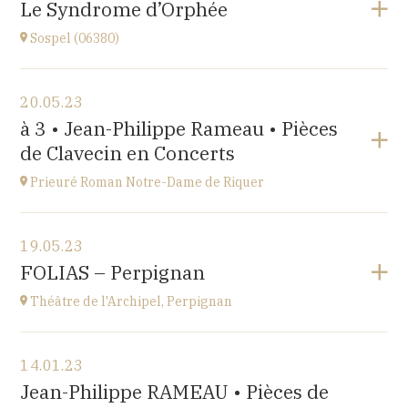
Le Syndrome d’Orphée
à
17H
Sospel (06380)
Accéder au site
Voir le programme
20.05.23
Sospel (06380)
à 3 • Jean-Philippe Rameau • Pièces
à
20H30
de Clavecin en Concerts
Accéder au site
Prieuré Roman Notre-Dame de Riquer
Voir le programme
19.05.23
Mas Riquer, Catllar (66500)
FOLIAS – Perpignan
à
18H00
Théâtre de l'Archipel, Perpignan
Voir le programme
14.01.23
Théâtre de l'Archipel, Perpignan
Jean-Philippe RAMEAU • Pièces de
Le Carré, avenue du Maréchal Leclerc, 66000