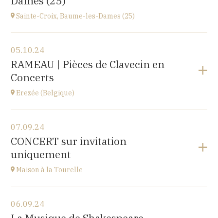
Dames (25)
à
14H30
Sainte-Croix, Baume-les-Dames (25)
Voir le programme
05.10.24
EHPAD du Centre hospitalier Sainte-Croix,
RAMEAU | Pièces de Clavecin en
1 avenue du Président Kennedy, 25110 BAUME-LES-
Concerts
DAMES
à
14H30
Erezée (Belgique)
Voir le programme
07.09.24
Chapelle de Fisenne
CONCERT sur invitation
Rue de l'Église, 6997 Erezée, BELGIQUE
uniquement
à
11H
Accéder au site
Maison à la Tourelle
Voir le programme
06.09.24
Maison à la Tourelle