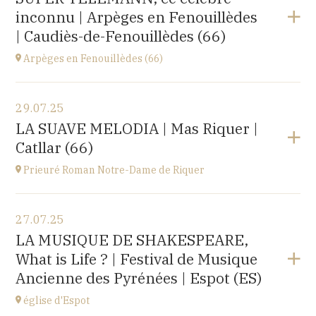
Le Château d’Ancy-le-Franc, 18 Place Clermont-
inconnu | Arpèges en Fenouillèdes
Tonnerre, 89160 Ancy-le-Franc
à
20H00
| Caudiès-de-Fenouillèdes (66)
Acheter vos billets
Arpèges en Fenouillèdes (66)
Voir le programme
29.07.25
Estivales
LA SUAVE MELODIA | Mas Riquer |
à
18H00
Catllar (66)
Acheter vos billets
Prieuré Roman Notre-Dame de Riquer
Voir le programme
27.07.25
Mas Riquer, Catllar (66500)
LA MUSIQUE DE SHAKESPEARE,
à
21H00
What is Life ? | Festival de Musique
Ancienne des Pyrénées | Espot (ES)
église d'Espot