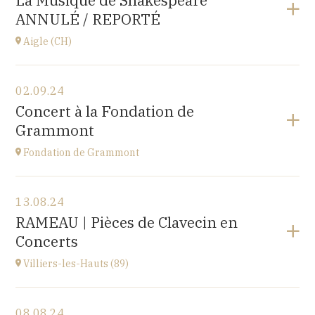
La Musique de Shakespeare
10 place de la Loi, 25110 BAUME-LES-DAMES
ANNULÉ / REPORTÉ
à
17H00
Aigle (CH)
Voir le programme
02.09.24
Château d'Aigle
Concert à la Fondation de
Place du Château 1, 1860 Aigle, SUISSE
Grammont
à
20H00
Fondation de Grammont
Voir le programme
13.08.24
Fondation de Grammont
RAMEAU | Pièces de Clavecin en
205 rue de l'Hôpital, 70110 VILLERSEXEL
Concerts
à
14H
Villiers-les-Hauts (89)
Voir le programme
08.08.24