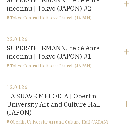
SUPER-TELEMANN, ce célèbre
Kofu-City
inconnu | Tokyo (JAPON) #2
à
19H30
Accéder au site
Tokyo Central Holiness Church (JAPAN)
Voir le programme
22.04.26
Tokyo (JAPAN)
SUPER-TELEMANN, ce célèbre
à
19H
inconnu | Tokyo (JAPON) #1
Tokyo Central Holiness Church (JAPAN)
Voir le programme
12.04.26
Tokyo (JAPAN)
LA SUAVE MELODIA | Oberlin
à
14H
University Art and Culture Hall
(JAPON)
Oberlin University Art and Culture Hall (JAPAN)