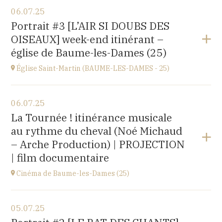
Voir le programme
06.07.25
église Saint-Léger,
Portrait #3 [L’AIR SI DOUBS DES
rue du Château, 25680 Cubry
OISEAUX] week-end itinérant –
à
20H00
église de Baume-les-Dames (25)
Église Saint-Martin (BAUME-LES-DAMES - 25)
Voir le programme
06.07.25
église Saint-Martin,
La Tournée ! itinérance musicale
place St Martin, 25110 Baume-les-Dames
au rythme du cheval (Noé Michaud
à
17H00
– Arche Production) | PROJECTION
| film documentaire
Cinéma de Baume-les-Dames (25)
Voir le programme
05.07.25
Stella Cinéma,