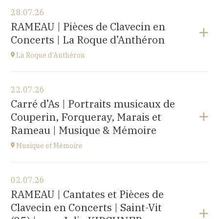
28.07.26
RAMEAU | Pièces de Clavecin en
Concerts | La Roque d’Anthéron
La Roque d'Anthéron
Voir le programme
22.07.26
Cloître de l'Abbaye de Silvacane
Carré d’As | Portraits musicaux de
à
18H30
Couperin, Forqueray, Marais et
Accéder au site
Rameau | Musique & Mémoire
Musique et Mémoire
Voir le programme
02.07.26
Eglise de Faucogney-et-la-Mer
RAMEAU | Cantates et Pièces de
(70310)
Clavecin en Concerts | Saint-Vit
à
17H00