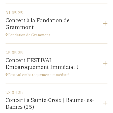
Voir le programme
31.05.25
Cuse-et-Adrisans
Concert à la Fondation de
(25680)
Grammont
à
20H
Fondation de Grammont
Voir le programme
25.05.25
Fondation de Grammont
Concert FESTIVAL
205 rue de l'Hôpital, 70110 VILLERSEXEL
Embaroquement Immédiat !
à
14H
Festival embaroquement immédiat !
Voir le programme
28.04.25
Le Nord (59)
Concert à Sainte-Croix | Baume-les-
à
14H30
Dames (25)
Accéder au site