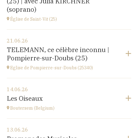
(25) | avec Julia KIRCHNER
(soprano)
Église de Saint-Vit (25)
Voir le programme
21.06.26
1 place de la Mairie,
TELEMANN, ce célèbre inconnu |
25410 SAINT-VIT
Pompierre-sur-Doubs (25)
à
18H00
Accéder au site
Eglise de Pompierre-sur-Doubs (25340)
Voir le programme
14.06.26
Eglise de Pompierre-sur-Doubs (25340)
Les Oiseaux
3 chemin de l'église
à
17H
Boutersem (Belgium)
Voir le programme
13.06.26
Sint-Annakerk