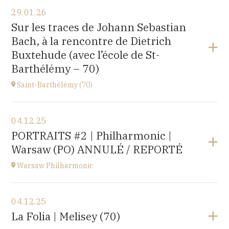
Voir le programme
29.01.26
〒194-0032 東京都町田市本町田2600-4
Sur les traces de Johann Sebastian
2600-4, Honmachida, Machida City, Tokyo (JAPAN)
Bach, à la rencontre de Dietrich
à
14H
Buxtehude (avec l’école de St-
Accéder au site
Barthélémy – 70)
Saint-Barthélémy (70)
Voir le programme
04.12.25
Gymnase,
PORTRAITS #2 | Philharmonic |
1B Route de Ronchamp, 70270 Saint-Barthélemy
Warsaw (PO) ANNULÉ / REPORTÉ
à
15H
Warsaw Philharmonic
Voir le programme
04.12.25
POLOGNE
La Folia | Melisey (70)
à
20H00