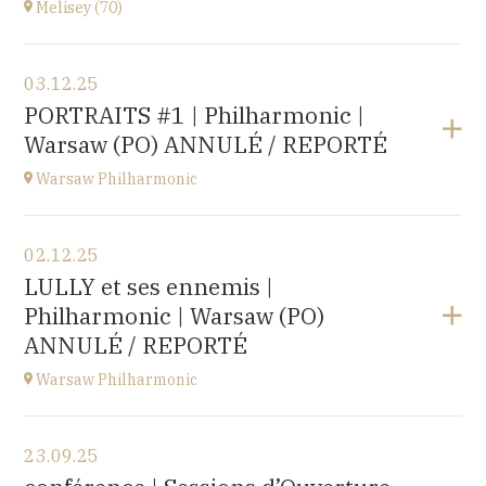
Melisey (70)
Acheter vos billets
Voir le programme
03.12.25
Melisey (70)
PORTRAITS #1 | Philharmonic |
à
18H00
Warsaw (PO) ANNULÉ / REPORTÉ
Warsaw Philharmonic
Voir le programme
02.12.25
POLOGNE
LULLY et ses ennemis |
à
20H00
Philharmonic | Warsaw (PO)
Acheter vos billets
ANNULÉ / REPORTÉ
Warsaw Philharmonic
Voir le programme
23.09.25
POLOGNE