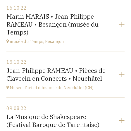
Voir le programme
16.10.22
Salle Roger Planchon
Marin MARAIS • Jean-Philippe
54 Boulevard Waldeck Rousseau 42400 St Chamond
RAMEAU • Besançon (musée du
à
17H
Temps)
musée du Temps, Besançon
Voir le programme
15.10.22
Palais Granvelle, 96 Grande Rue
Jean-Philippe RAMEAU • Pièces de
à
15H
Clavecin en Concerts • Neuchâtel
Musée d’art et d’histoire de Neuchâtel (CH)
Voir le programme
09.08.22
Esplanade Léopold-Robert 1 CH-2000 Neuchâtel
La Musique de Shakespeare
à
20:15
(Festival Baroque de Tarentaise)