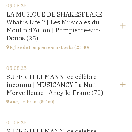
09.08.25
Église Saint-Michel,
LA MUSIQUE DE SHAKESPEARE,
2 rue Saint-Jacques, Saint-Wandrille-Rançon
What is Life ? | Les Musicales du
(76490)
à
17H
Moulin d’Aillon | Pompierre-sur-
Acheter vos billets
Doubs (25)
Eglise de Pompierre-sur-Doubs (25340)
Voir le programme
05.08.25
Eglise de Pompierre-sur-Doubs (25340)
SUPER-TELEMANN, ce célèbre
3 chemin de l'église
inconnu | MUSICANCY La Nuit
à
20H00
Merveilleuse | Ancy-le-Franc (70)
Ancy-le-Franc (89160)
Voir le programme
01.08.25
Ancy-le-Franc (89160)
SUPER-TELEMANN, ce célèbre