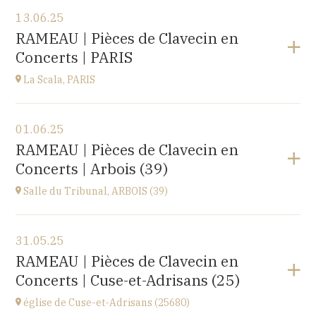
Voir le programme
13.06.25
EHPAD du Centre hospitalier Sainte-Croix,
RAMEAU | Pièces de Clavecin en
1 avenue du Président Kennedy, 25110 BAUME-LES-
Concerts | PARIS
DAMES
à
14H30
La Scala, PARIS
Voir le programme
01.06.25
La Scala, PARIS
RAMEAU | Pièces de Clavecin en
13, boulevard de Strasbourg 75010 Paris
Concerts | Arbois (39)
à
19H30
Accéder au site
Salle du Tribunal, ARBOIS (39)
Voir le programme
31.05.25
Salle du Tribunal, ARBOIS (39)
RAMEAU | Pièces de Clavecin en
10 rue de l’hôtel de ville, 39600 ARBOIS
Concerts | Cuse-et-Adrisans (25)
à
17H00
église de Cuse-et-Adrisans (25680)