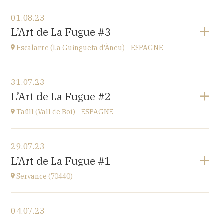
Voir le programme
01.08.23
Ü del Bac - ESPAGNE
L’Art de La Fugue #3
Vall del Bac
à
21H00
Escalarre (La Guingueta d'Àneu) - ESPAGNE
Accéder au site
Voir le programme
31.07.23
Escalarre (La Guingueta d'Àneu) - ESPAGNE
L’Art de La Fugue #2
église
à
21H00
Taüll (Vall de Boí) - ESPAGNE
Accéder au site
Voir le programme
29.07.23
Taüll (Vall de Boí) - ESPAGNE
L’Art de La Fugue #1
église
à
21H00
Servance (70440)
Accéder au site
Voir le programme
04.07.23
Eglise de Servance