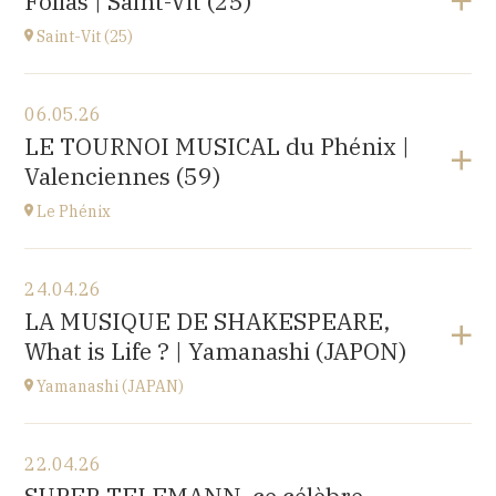
Folias | Saint-Vit (25)
1 place de l'hôpital, 69002 Lyon
à
20H30
Saint-Vit (25)
Voir le programme
06.05.26
Salle multi-activités (du pôle scolaire Les Prés-Verts)
LE TOURNOI MUSICAL du Phénix |
3 rue du Partage, 25410 Saint-Vit
Valenciennes (59)
à
17H00
Le Phénix
Voir le programme
24.04.26
Le Phénix, Grand Théâtre, scène nationale (59)
LA MUSIQUE DE SHAKESPEARE,
Boulevard Harpignies, 59301 Valenciennes
What is Life ? | Yamanashi (JAPON)
à
19H00
Accéder au site
Yamanashi (JAPAN)
Voir le programme
22.04.26
Yamanashi (JAPAN)