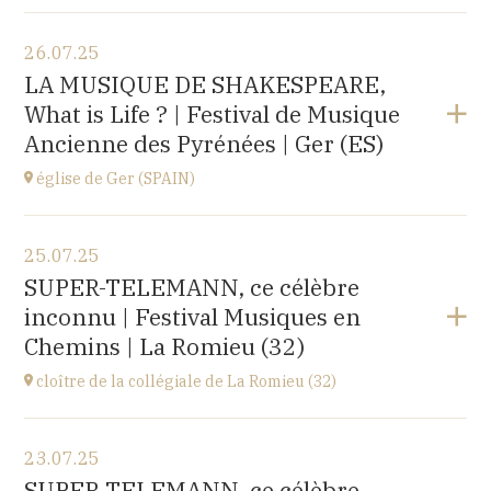
Voir le programme
26.07.25
église d'Espot,
LA MUSIQUE DE SHAKESPEARE,
SPAIN
What is Life ? | Festival de Musique
à
19H00
Ancienne des Pyrénées | Ger (ES)
Acheter vos billets
église de Ger (SPAIN)
Voir le programme
25.07.25
église Santa Coloma,
SUPER-TELEMANN, ce célèbre
Plaça d'Andreu Xandri, 17539 Ger (SPAIN)
inconnu | Festival Musiques en
à
19H00
Chemins | La Romieu (32)
Acheter vos billets
cloître de la collégiale de La Romieu (32)
Voir le programme
23.07.25
collégiale Saint-Pierre,
SUPER-TELEMANN, ce célèbre