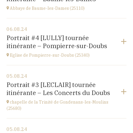
Abbaye de Baume-les-Dames (25110)
Voir le programme
06.08.24
Abbaye Sainte-Odile
Portrait #4 [LULLY] tournée
place de l'abbaye, 25110 Baume-les-Dames
itinérante – Pompierre-sur-Doubs
à
20H00
Eglise de Pompierre-sur-Doubs (25340)
Voir le programme
05.08.24
Eglise de Pompierre-sur-Doubs (25340)
Portrait #3 [LECLAIR] tournée
3 chemin de l'église
itinérante – Les Concerts du Doubs
à
20H00
chapelle de la Trinité de Gondenans-les-Moulins
(25680)
Voir le programme
05.08.24