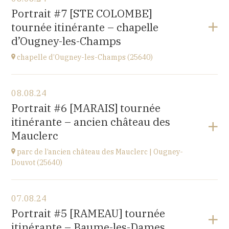
église de Villiers-les-Hauts
Portrait #7 [STE COLOMBE]
89160
tournée itinérante – chapelle
à
20H30
d’Ougney-les-Champs
Accéder au site
chapelle d’Ougney-les-Champs (25640)
Voir le programme
08.08.24
2 rue du Pont
Portrait #6 [MARAIS] tournée
25640 OUGNEY-DOUVOT
itinérante – ancien château des
à
21H00
Mauclerc
parc de l’ancien château des Mauclerc | Ougney-
Douvot (25640)
Voir le programme
07.08.24
2 rue du Pont
Portrait #5 [RAMEAU] tournée
25640 OUGNEY-DOUVOT
itinérante – Baume-les-Dames
à
18H00