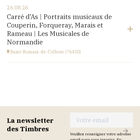
26.08.26
Carré d’As | Portraits musicaux de
Couperin, Forqueray, Marais et
Rameau | Les Musicales de
Normandie
Saint-Romain-de-Colbosc (76430)
Voir le programme
église de Saint-Romain-de-Colbosc,
27 rue sylvestre dumesnil, 76430 Saint-Romain-de-
Colbosc
à
20H30
La newsletter
des Timbres
S
Veuillez renseigner votre adresse
email pour vous inscrire. Ex: