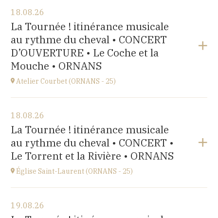
18.08.26
La Tournée ! itinérance musicale
au rythme du cheval • CONCERT
D’OUVERTURE • Le Coche et la
Mouche • ORNANS
Atelier Courbet (ORNANS - 25)
Voir le programme
18.08.26
Atelier de Gustave Courbet à Ornans,
La Tournée ! itinérance musicale
14 Avenue De-Lattre-de-Tassigny, 25290 Ornans
au rythme du cheval • CONCERT •
à
15H00
Le Torrent et la Rivière • ORNANS
Église Saint-Laurent (ORNANS - 25)
Voir le programme
19.08.26
église Saint-Laurent,