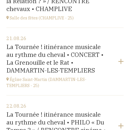
la Relation ? » / RENCONTRE
chevaux • CHAMPLIVE
Salle des fêtes (CHAMPLIVE - 25)
Voir le programme
21.08.26
salle des fêtes,
La Tournée ! itinérance musicale
1 rue des Prés, 25360 Champlive
au rythme du cheval • CONCERT •
à
15H00
La Grenouille et le Rat •
DAMMARTIN-LES-TEMPLIERS
Église Saint-Martin (DAMMARTIN-LES-
TEMPLIERS - 25)
Voir le programme
22.08.26
église Saint-Martin,
La Tournée ! itinérance musicale
27 Rue de l'Église, 25110 Dammartin-les-Templiers
au rythme du cheval • PHILO « Du
à
18H00