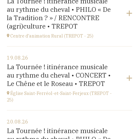
La Tournée ! itinérance musicale
rue Saint-Laurent, 25290 Ornans
au rythme du cheval • PHILO « De
à
18H00
la Tradition ? » / RENCONTRE
(agri)culture • TREPOT
Centre d'animation Rural (TREPOT - 25)
Voir le programme
19.08.26
centre d'animation rural,
La Tournée ! itinérance musicale
3 chemin des Gouffres, 25620 Trépot
au rythme du cheval • CONCERT •
à
15H00
Le Chêne et le Roseau • TREPOT
Église Saint-Ferréol-et-Saint-Ferjeux (TREPOT -
25)
Voir le programme
20.08.26
église Saint-Ferréol-et-Saint-Ferjeux,
La Tournée ! itinérance musicale
rue de l'église, 25620 Trépot
à
18H00