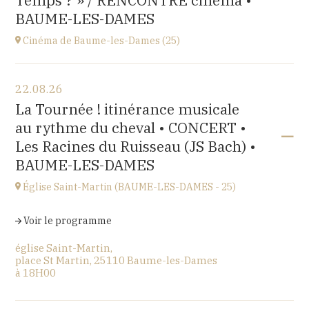
Temps ? » / RENCONTRE cinéma •
BAUME-LES-DAMES
Cinéma de Baume-les-Dames (25)
Voir le programme
22.08.26
Stella Cinéma,
La Tournée ! itinérance musicale
14 rue Juifs, 25110 Baume les Dames
au rythme du cheval • CONCERT •
à
15H00
Les Racines du Ruisseau (JS Bach) •
BAUME-LES-DAMES
Église Saint-Martin (BAUME-LES-DAMES - 25)
Voir le programme
église Saint-Martin,
place St Martin, 25110 Baume-les-Dames
à
18H00