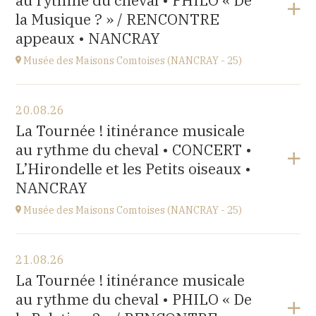
au rythme du cheval • PHILO « De
la Musique ? » / RENCONTRE
appeaux • NANCRAY
Musée des Maisons Comtoises (NANCRAY - 25)
Voir le programme
20.08.26
musée des Maisons Comtoises,
La Tournée ! itinérance musicale
rue du Musée, 25360 Nancray
au rythme du cheval • CONCERT •
à
18H00
L’Hirondelle et les Petits oiseaux •
NANCRAY
Musée des Maisons Comtoises (NANCRAY - 25)
Voir le programme
21.08.26
musée des Maisons Comtoises,
La Tournée ! itinérance musicale
rue du Musée, 25360 Nancray
au rythme du cheval • PHILO « De
à
18H00