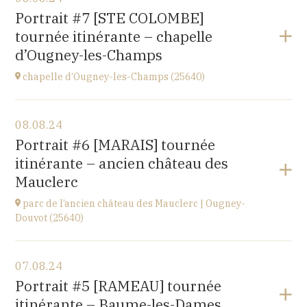
église de Villiers-les-Hauts
Portrait #7 [STE COLOMBE]
89160
tournée itinérante – chapelle
à
20H30
d’Ougney-les-Champs
Accéder au site
chapelle d’Ougney-les-Champs (25640)
Voir le programme
08.08.24
2 rue du Pont
Portrait #6 [MARAIS] tournée
25640 OUGNEY-DOUVOT
itinérante – ancien château des
à
21H00
Mauclerc
parc de l’ancien château des Mauclerc | Ougney-
Douvot (25640)
Voir le programme
07.08.24
2 rue du Pont
Portrait #5 [RAMEAU] tournée
25640 OUGNEY-DOUVOT
itinérante – Baume-les-Dames
à
18H00