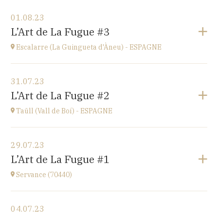
Voir le programme
01.08.23
Ü del Bac - ESPAGNE
L’Art de La Fugue #3
Vall del Bac
à
21H00
Escalarre (La Guingueta d'Àneu) - ESPAGNE
Accéder au site
Voir le programme
31.07.23
Escalarre (La Guingueta d'Àneu) - ESPAGNE
L’Art de La Fugue #2
église
à
21H00
Taüll (Vall de Boí) - ESPAGNE
Accéder au site
Voir le programme
29.07.23
Taüll (Vall de Boí) - ESPAGNE
L’Art de La Fugue #1
église
à
21H00
Servance (70440)
Accéder au site
Voir le programme
04.07.23
Eglise de Servance