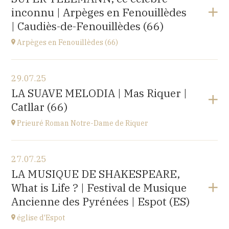
Le Château d’Ancy-le-Franc, 18 Place Clermont-
inconnu | Arpèges en Fenouillèdes
Tonnerre, 89160 Ancy-le-Franc
à
20H00
| Caudiès-de-Fenouillèdes (66)
Acheter vos billets
Arpèges en Fenouillèdes (66)
Voir le programme
29.07.25
Estivales
LA SUAVE MELODIA | Mas Riquer |
à
18H00
Catllar (66)
Acheter vos billets
Prieuré Roman Notre-Dame de Riquer
Voir le programme
27.07.25
Mas Riquer, Catllar (66500)
LA MUSIQUE DE SHAKESPEARE,
à
21H00
What is Life ? | Festival de Musique
Ancienne des Pyrénées | Espot (ES)
église d'Espot