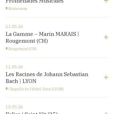
Promenades Musicales
Roosbeek
à
17H00
Boutersem
Voir le programme
21.05.26
Boutersem
La Gamme – Marin MARAIS |
promenade dans la ville
Rougemont (CH)
à
14H
Rougemont (CH)
Voir le programme
11.05.26
Église réformée Saint-Nicolas-de-Myre de
Les Racines de Johann Sebastian
Rougemont,
Bach | LYON
route de Flendruz 1, 1659 Rougemont, SUISSE
à
20H00
Chapelle de l'Hôtel-Dieu (LYON)
Accéder au site
Voir le programme
10.05.26
chapelle de l'Hôtel-Dieu,