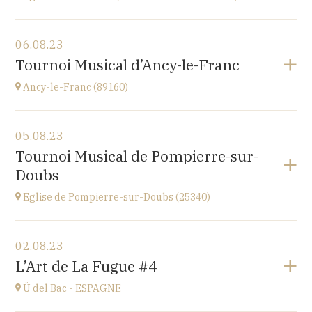
Voir le programme
06.08.23
église Saint-Martin,
Tournoi Musical d’Ancy-le-Franc
place St Martin, 25110 Baume-les-Dames
à
20H00
Ancy-le-Franc (89160)
Voir le programme
05.08.23
Ancy-le-Franc (89160)
Tournoi Musical de Pompierre-sur-
Le Château d’Ancy-le-Franc, 18 Place Clermont-
Doubs
Tonnerre, 89160 Ancy-le-Franc
à
17H
Eglise de Pompierre-sur-Doubs (25340)
Accéder au site
Voir le programme
02.08.23
Eglise de Pompierre-sur-Doubs (25340)
L’Art de La Fugue #4
3 chemin de l'église
à
17H
Ü del Bac - ESPAGNE