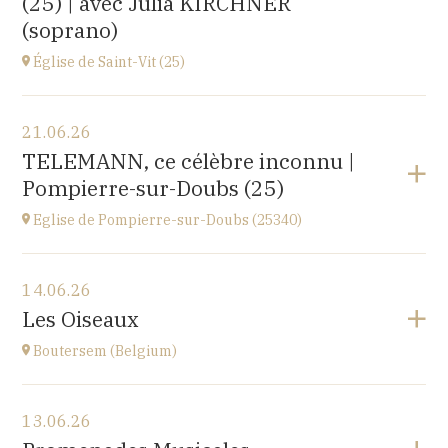
(25) | avec Julia KIRCHNER
(soprano)
Église de Saint-Vit (25)
Voir le programme
21.06.26
1 place de la Mairie,
TELEMANN, ce célèbre inconnu |
25410 SAINT-VIT
Pompierre-sur-Doubs (25)
à
18H00
Accéder au site
Eglise de Pompierre-sur-Doubs (25340)
Voir le programme
14.06.26
Eglise de Pompierre-sur-Doubs (25340)
Les Oiseaux
3 chemin de l'église
à
17H
Boutersem (Belgium)
Voir le programme
13.06.26
Sint-Annakerk