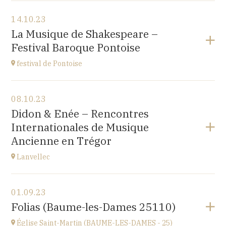
Voir le programme
14.10.23
Japan Evangelical Lutheran Tokyo Church
La Musique de Shakespeare –
1-14-14 OKUBO SHINJUKU TOKYO, JAPAN
Festival Baroque Pontoise
à
14H
festival de Pontoise
Voir le programme
08.10.23
église St Aubin, Ennery (95300)
Didon & Enée – Rencontres
place Robert Schumann
Internationales de Musique
à
18H00
Ancienne en Trégor
Accéder au site
Lanvellec
Voir le programme
01.09.23
Lanvellec
Folias (Baume-les-Dames 25110)
à
15H
Église Saint-Martin (BAUME-LES-DAMES - 25)
Accéder au site