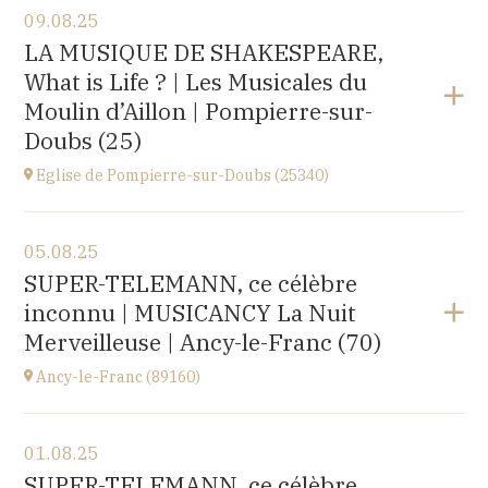
09.08.25
Église Saint-Michel,
LA MUSIQUE DE SHAKESPEARE,
2 rue Saint-Jacques, Saint-Wandrille-Rançon
What is Life ? | Les Musicales du
(76490)
à
17H
Moulin d’Aillon | Pompierre-sur-
Acheter vos billets
Doubs (25)
Eglise de Pompierre-sur-Doubs (25340)
Voir le programme
05.08.25
Eglise de Pompierre-sur-Doubs (25340)
SUPER-TELEMANN, ce célèbre
3 chemin de l'église
inconnu | MUSICANCY La Nuit
à
20H00
Merveilleuse | Ancy-le-Franc (70)
Ancy-le-Franc (89160)
Voir le programme
01.08.25
Ancy-le-Franc (89160)
SUPER-TELEMANN, ce célèbre