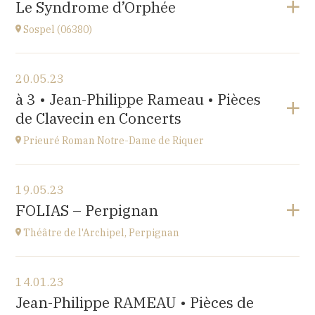
Le Syndrome d’Orphée
à
17H
Sospel (06380)
Accéder au site
Voir le programme
20.05.23
Sospel (06380)
à 3 • Jean-Philippe Rameau • Pièces
à
20H30
de Clavecin en Concerts
Accéder au site
Prieuré Roman Notre-Dame de Riquer
Voir le programme
19.05.23
Mas Riquer, Catllar (66500)
FOLIAS – Perpignan
à
18H00
Théâtre de l'Archipel, Perpignan
Voir le programme
14.01.23
Théâtre de l'Archipel, Perpignan
Jean-Philippe RAMEAU • Pièces de
Le Carré, avenue du Maréchal Leclerc, 66000