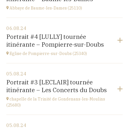
Abbaye de Baume-les-Dames (25110)
Voir le programme
06.08.24
Abbaye Sainte-Odile
Portrait #4 [LULLY] tournée
place de l'abbaye, 25110 Baume-les-Dames
itinérante – Pompierre-sur-Doubs
à
20H00
Eglise de Pompierre-sur-Doubs (25340)
Voir le programme
05.08.24
Eglise de Pompierre-sur-Doubs (25340)
Portrait #3 [LECLAIR] tournée
3 chemin de l'église
itinérante – Les Concerts du Doubs
à
20H00
chapelle de la Trinité de Gondenans-les-Moulins
(25680)
Voir le programme
05.08.24