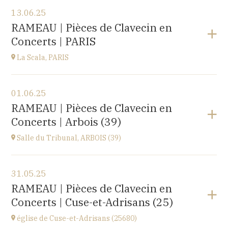
Voir le programme
13.06.25
EHPAD du Centre hospitalier Sainte-Croix,
RAMEAU | Pièces de Clavecin en
1 avenue du Président Kennedy, 25110 BAUME-LES-
Concerts | PARIS
DAMES
à
14H30
La Scala, PARIS
Voir le programme
01.06.25
La Scala, PARIS
RAMEAU | Pièces de Clavecin en
13, boulevard de Strasbourg 75010 Paris
Concerts | Arbois (39)
à
19H30
Accéder au site
Salle du Tribunal, ARBOIS (39)
Voir le programme
31.05.25
Salle du Tribunal, ARBOIS (39)
RAMEAU | Pièces de Clavecin en
10 rue de l’hôtel de ville, 39600 ARBOIS
Concerts | Cuse-et-Adrisans (25)
à
17H00
église de Cuse-et-Adrisans (25680)