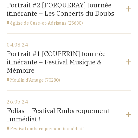
Gondenans-les-Moulins
Portrait #2 [FORQUERAY] tournée
(25680)
itinérante – Les Concerts du Doubs
à
18H00
église de Cuse-et-Adrisans (25680)
Voir le programme
04.08.24
Cuse-et-Adrisans
Portrait #1 [COUPERIN] tournée
(25680)
itinérante – Festival Musique &
à
15H
Mémoire
Moulin d'Amage (70280)
Voir le programme
26.05.24
chemin du Moulin
Folias – Festival Embaroquement
70280 AMAGE
Immédiat !
à
15H
Festival embaroquement immédiat !