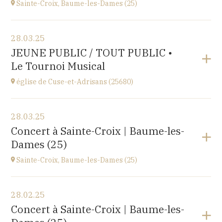
Sainte-Croix, Baume-les-Dames (25)
Voir le programme
28.03.25
EHPAD du Centre hospitalier Sainte-Croix,
JEUNE PUBLIC / TOUT PUBLIC •
1 avenue du Président Kennedy, 25110 BAUME-LES-
Le Tournoi Musical
DAMES
à
14H30
église de Cuse-et-Adrisans (25680)
Voir le programme
28.03.25
Cuse-et-Adrisans
Concert à Sainte-Croix | Baume-les-
(25680)
Dames (25)
à
18H30
Sainte-Croix, Baume-les-Dames (25)
Voir le programme
28.02.25
EHPAD du Centre hospitalier Sainte-Croix,
Concert à Sainte-Croix | Baume-les-
1 avenue du Président Kennedy, 25110 BAUME-LES-
DAMES