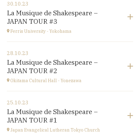
30.10.23
Conservatoire d'Amiens
La Musique de Shakespeare –
3 rue Desprez 80000 AMIENS
JAPAN TOUR #3
à
15H
Ferris University - Yokohama
Voir le programme
28.10.23
Ferris University - Yokohama
La Musique de Shakespeare –
JAPAN
JAPAN TOUR #2
à
15H
Okitama Cultural Hall - Yonezawa
Voir le programme
25.10.23
Okitama Cultural Hall - Yonezawa
La Musique de Shakespeare –
JAPAN
JAPAN TOUR #1
à
15H
Japan Evangelical Lutheran Tokyo Church