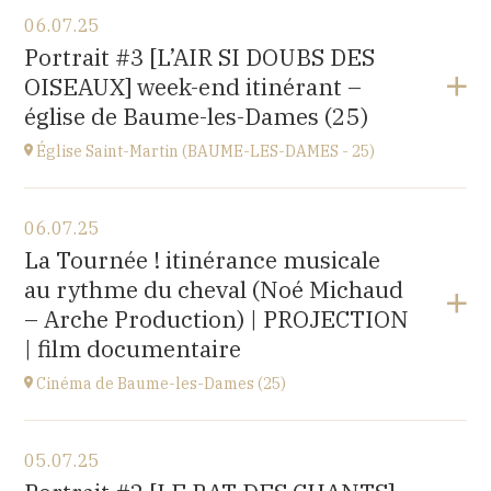
Voir le programme
06.07.25
église Saint-Léger,
Portrait #3 [L’AIR SI DOUBS DES
rue du Château, 25680 Cubry
OISEAUX] week-end itinérant –
à
20H00
église de Baume-les-Dames (25)
Église Saint-Martin (BAUME-LES-DAMES - 25)
Voir le programme
06.07.25
église Saint-Martin,
La Tournée ! itinérance musicale
place St Martin, 25110 Baume-les-Dames
au rythme du cheval (Noé Michaud
à
17H00
– Arche Production) | PROJECTION
| film documentaire
Cinéma de Baume-les-Dames (25)
Voir le programme
05.07.25
Stella Cinéma,