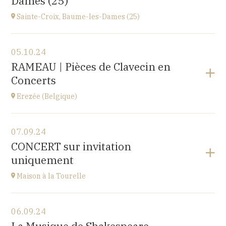
Dames (25)
à
14H30
Sainte-Croix, Baume-les-Dames (25)
Voir le programme
05.10.24
EHPAD du Centre hospitalier Sainte-Croix,
RAMEAU | Pièces de Clavecin en
1 avenue du Président Kennedy, 25110 BAUME-LES-
Concerts
DAMES
à
14H30
Erezée (Belgique)
Voir le programme
07.09.24
Chapelle de Fisenne
CONCERT sur invitation
Rue de l'Église, 6997 Erezée, BELGIQUE
uniquement
à
11H
Accéder au site
Maison à la Tourelle
Voir le programme
06.09.24
Maison à la Tourelle