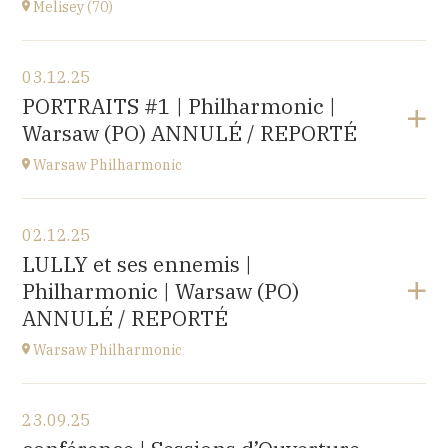
Melisey (70)
Acheter vos billets
Voir le programme
03.12.25
Melisey (70)
PORTRAITS #1 | Philharmonic |
à
18H00
Warsaw (PO) ANNULÉ / REPORTÉ
Warsaw Philharmonic
Voir le programme
02.12.25
POLOGNE
LULLY et ses ennemis |
à
20H00
Philharmonic | Warsaw (PO)
Acheter vos billets
ANNULÉ / REPORTÉ
Warsaw Philharmonic
Voir le programme
23.09.25
POLOGNE