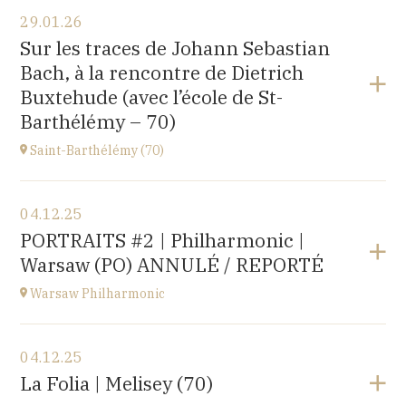
Voir le programme
29.01.26
〒194-0032 東京都町田市本町田2600-4
Sur les traces de Johann Sebastian
2600-4, Honmachida, Machida City, Tokyo (JAPAN)
Bach, à la rencontre de Dietrich
à
14H
Buxtehude (avec l’école de St-
Accéder au site
Barthélémy – 70)
Saint-Barthélémy (70)
Voir le programme
04.12.25
Gymnase,
PORTRAITS #2 | Philharmonic |
1B Route de Ronchamp, 70270 Saint-Barthélemy
Warsaw (PO) ANNULÉ / REPORTÉ
à
15H
Warsaw Philharmonic
Voir le programme
04.12.25
POLOGNE
La Folia | Melisey (70)
à
20H00