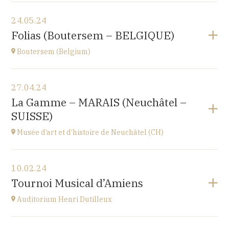
Voir le programme
24.05.24
Le Nord (59)
Folias (Boutersem – BELGIQUE)
à
17H00
Boutersem (Belgium)
Voir le programme
27.04.24
Sint-Annakerk
La Gamme – MARAIS (Neuchâtel –
Roosbeek
SUISSE)
à
20H00
Accéder au site
Musée d’art et d’histoire de Neuchâtel (CH)
Acheter vos billets
Voir le programme
10.02.24
Esplanade Léopold-Robert 1 CH-2000 Neuchâtel
Tournoi Musical d’Amiens
à
20H15
Auditorium Henri Dutilleux
Voir le programme