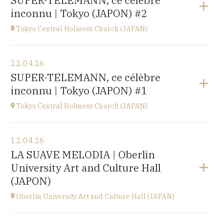
SUPER-TELEMANN, ce célèbre
Kofu-City
inconnu | Tokyo (JAPON) #2
à
19H30
Accéder au site
Tokyo Central Holiness Church (JAPAN)
Voir le programme
22.04.26
Tokyo (JAPAN)
SUPER-TELEMANN, ce célèbre
à
19H
inconnu | Tokyo (JAPON) #1
Tokyo Central Holiness Church (JAPAN)
Voir le programme
12.04.26
Tokyo (JAPAN)
LA SUAVE MELODIA | Oberlin
à
14H
University Art and Culture Hall
(JAPON)
Oberlin University Art and Culture Hall (JAPAN)