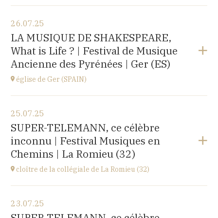
Voir le programme
26.07.25
église d'Espot,
LA MUSIQUE DE SHAKESPEARE,
SPAIN
What is Life ? | Festival de Musique
à
19H00
Ancienne des Pyrénées | Ger (ES)
Acheter vos billets
église de Ger (SPAIN)
Voir le programme
25.07.25
église Santa Coloma,
SUPER-TELEMANN, ce célèbre
Plaça d'Andreu Xandri, 17539 Ger (SPAIN)
inconnu | Festival Musiques en
à
19H00
Chemins | La Romieu (32)
Acheter vos billets
cloître de la collégiale de La Romieu (32)
Voir le programme
23.07.25
collégiale Saint-Pierre,
SUPER-TELEMANN, ce célèbre