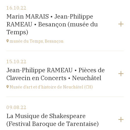
Voir le programme
16.10.22
Salle Roger Planchon
Marin MARAIS • Jean-Philippe
54 Boulevard Waldeck Rousseau 42400 St Chamond
RAMEAU • Besançon (musée du
à
17H
Temps)
musée du Temps, Besançon
Voir le programme
15.10.22
Palais Granvelle, 96 Grande Rue
Jean-Philippe RAMEAU • Pièces de
à
15H
Clavecin en Concerts • Neuchâtel
Musée d’art et d’histoire de Neuchâtel (CH)
Voir le programme
09.08.22
Esplanade Léopold-Robert 1 CH-2000 Neuchâtel
La Musique de Shakespeare
à
20:15
(Festival Baroque de Tarentaise)