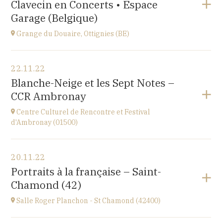
Clavecin en Concerts • Espace
Perpignan
à
20H30
Garage (Belgique)
Accéder au site
Grange du Douaire, Ottignies (BE)
Voir le programme
22.11.22
Grange du Douaire, Ottignies (BE)
Blanche-Neige et les Sept Notes –
Espace du Coeur de Ville 2, 1340 Ottignies,
CCR Ambronay
BELGIQUE
à
20H30
Centre Culturel de Rencontre et Festival
Accéder au site
d'Ambronay (01500)
Voir le programme
20.11.22
Place de l'Abbaye
Portraits à la française – Saint-
à
10H
Chamond (42)
Salle Roger Planchon - St Chamond (42400)