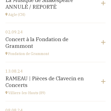
La Musique de Shakespeare
10 place de la Loi, 25110 BAUME-LES-DAMES
ANNULÉ / REPORTÉ
à
17H00
Aigle (CH)
Voir le programme
02.09.24
Château d'Aigle
Concert à la Fondation de
Place du Château 1, 1860 Aigle, SUISSE
Grammont
à
20H00
Fondation de Grammont
Voir le programme
13.08.24
Fondation de Grammont
RAMEAU | Pièces de Clavecin en
205 rue de l'Hôpital, 70110 VILLERSEXEL
Concerts
à
14H
Villiers-les-Hauts (89)
Voir le programme
08.08.24