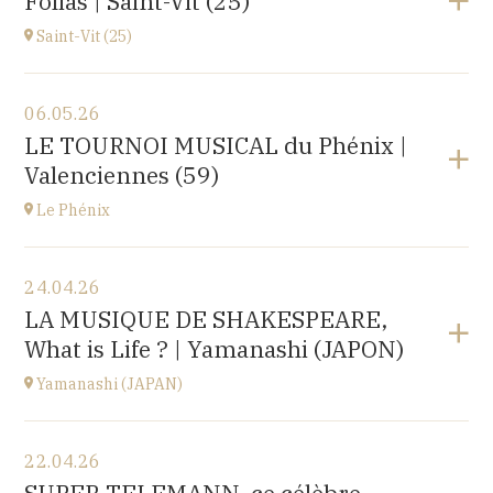
Folias | Saint-Vit (25)
1 place de l'hôpital, 69002 Lyon
à
20H30
Saint-Vit (25)
Voir le programme
06.05.26
Salle multi-activités (du pôle scolaire Les Prés-Verts)
LE TOURNOI MUSICAL du Phénix |
3 rue du Partage, 25410 Saint-Vit
Valenciennes (59)
à
17H00
Le Phénix
Voir le programme
24.04.26
Le Phénix, Grand Théâtre, scène nationale (59)
LA MUSIQUE DE SHAKESPEARE,
Boulevard Harpignies, 59301 Valenciennes
What is Life ? | Yamanashi (JAPON)
à
19H00
Accéder au site
Yamanashi (JAPAN)
Voir le programme
22.04.26
Yamanashi (JAPAN)