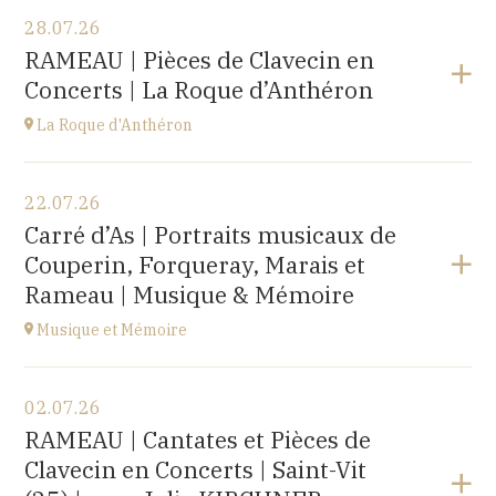
28.07.26
RAMEAU | Pièces de Clavecin en
Concerts | La Roque d’Anthéron
La Roque d'Anthéron
Voir le programme
22.07.26
Cloître de l'Abbaye de Silvacane
Carré d’As | Portraits musicaux de
à
18H30
Couperin, Forqueray, Marais et
Accéder au site
Rameau | Musique & Mémoire
Musique et Mémoire
Voir le programme
02.07.26
Eglise de Faucogney-et-la-Mer
RAMEAU | Cantates et Pièces de
(70310)
Clavecin en Concerts | Saint-Vit
à
17H00