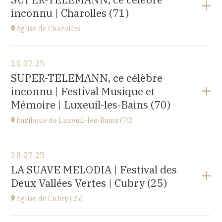
rue du docteur Lucante, 32480 La Romieu
inconnu | Charolles (71)
à
19H00
Acheter vos billets
église de Charolles
Voir le programme
20.07.25
église du Sacré-Coeur,
SUPER-TELEMANN, ce célèbre
8 Place de l'Église, 71120 Charolles
inconnu | Festival Musique et
à
11H
Mémoire | Luxeuil-les-Bains (70)
Accéder au site
basilique de Luxeuil-les-Bains (70)
Voir le programme
18.07.25
Basilique Saint Pierre,
LA SUAVE MELODIA | Festival des
place de l'Abbaye, 70300 Luxeuil-les-Bains
Deux Vallées Vertes | Cubry (25)
à
21H00
Acheter vos billets
église de Cubry (25)