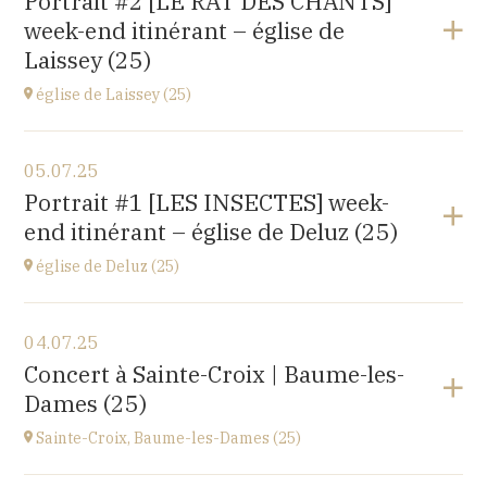
Portrait #2 [LE RAT DES CHANTS]
14 rue Juifs, 25110 Baume les Dames
week-end itinérant – église de
à
14H30
Laissey (25)
église de Laissey (25)
Voir le programme
05.07.25
église Saint-Antide,
Portrait #1 [LES INSECTES] week-
27 Rue de la Chapelle, 25820 Laissey
end itinérant – église de Deluz (25)
à
17H00
église de Deluz (25)
Voir le programme
04.07.25
église Saint-Martin,
Concert à Sainte-Croix | Baume-les-
1 Rue de l'Église, 25960 Deluz
Dames (25)
à
13H30
Sainte-Croix, Baume-les-Dames (25)