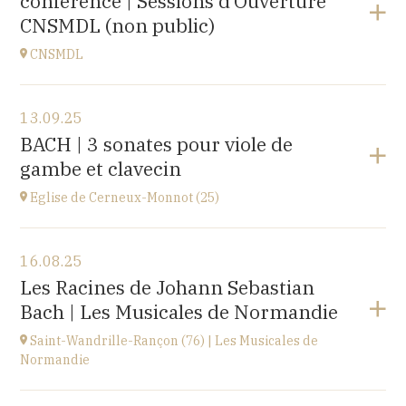
conférence | Sessions d’Ouverture
à
20H00
CNSMDL (non public)
Acheter vos billets
CNSMDL
Voir le programme
13.09.25
CNSMD | Conservatoire National Supérieur Musique
BACH | 3 sonates pour viole de
et Danse de Lyon
gambe et clavecin
3 quai Chauveau, 69009 LYON
à
19H
Eglise de Cerneux-Monnot (25)
Voir le programme
16.08.25
Eglise de Cerneux-Monnot (25)
Les Racines de Johann Sebastian
lieu dit Les Cerneux-Monnots, 25210 Bonnétage
Bach | Les Musicales de Normandie
à
20H00
Saint-Wandrille-Rançon (76) | Les Musicales de
Normandie
Voir le programme