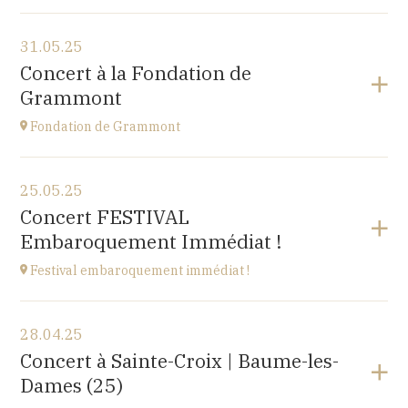
Voir le programme
31.05.25
Cuse-et-Adrisans
Concert à la Fondation de
(25680)
Grammont
à
20H
Fondation de Grammont
Voir le programme
25.05.25
Fondation de Grammont
Concert FESTIVAL
205 rue de l'Hôpital, 70110 VILLERSEXEL
Embaroquement Immédiat !
à
14H
Festival embaroquement immédiat !
Voir le programme
28.04.25
Le Nord (59)
Concert à Sainte-Croix | Baume-les-
à
14H30
Dames (25)
Accéder au site