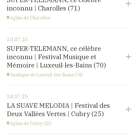
rue du docteur Lucante, 32480 La Romieu
inconnu | Charolles (71)
à
19H00
Acheter vos billets
église de Charolles
Voir le programme
20.07.25
église du Sacré-Coeur,
SUPER-TELEMANN, ce célèbre
8 Place de l'Église, 71120 Charolles
inconnu | Festival Musique et
à
11H
Mémoire | Luxeuil-les-Bains (70)
Accéder au site
basilique de Luxeuil-les-Bains (70)
Voir le programme
18.07.25
Basilique Saint Pierre,
LA SUAVE MELODIA | Festival des
place de l'Abbaye, 70300 Luxeuil-les-Bains
Deux Vallées Vertes | Cubry (25)
à
21H00
Acheter vos billets
église de Cubry (25)