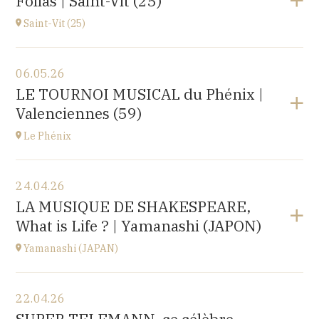
Folias | Saint-Vit (25)
1 place de l'hôpital, 69002 Lyon
à
20H30
Saint-Vit (25)
Voir le programme
06.05.26
Salle multi-activités (du pôle scolaire Les Prés-Verts)
LE TOURNOI MUSICAL du Phénix |
3 rue du Partage, 25410 Saint-Vit
Valenciennes (59)
à
17H00
Le Phénix
Voir le programme
24.04.26
Le Phénix, Grand Théâtre, scène nationale (59)
LA MUSIQUE DE SHAKESPEARE,
Boulevard Harpignies, 59301 Valenciennes
What is Life ? | Yamanashi (JAPON)
à
19H00
Accéder au site
Yamanashi (JAPAN)
Voir le programme
22.04.26
Yamanashi (JAPAN)