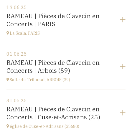
Voir le programme
13.06.25
EHPAD du Centre hospitalier Sainte-Croix,
RAMEAU | Pièces de Clavecin en
1 avenue du Président Kennedy, 25110 BAUME-LES-
Concerts | PARIS
DAMES
à
14H30
La Scala, PARIS
Voir le programme
01.06.25
La Scala, PARIS
RAMEAU | Pièces de Clavecin en
13, boulevard de Strasbourg 75010 Paris
Concerts | Arbois (39)
à
19H30
Accéder au site
Salle du Tribunal, ARBOIS (39)
Voir le programme
31.05.25
Salle du Tribunal, ARBOIS (39)
RAMEAU | Pièces de Clavecin en
10 rue de l’hôtel de ville, 39600 ARBOIS
Concerts | Cuse-et-Adrisans (25)
à
17H00
église de Cuse-et-Adrisans (25680)