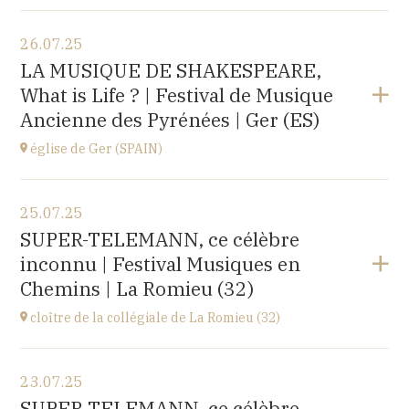
Voir le programme
26.07.25
église d'Espot,
LA MUSIQUE DE SHAKESPEARE,
SPAIN
What is Life ? | Festival de Musique
à
19H00
Ancienne des Pyrénées | Ger (ES)
Acheter vos billets
église de Ger (SPAIN)
Voir le programme
25.07.25
église Santa Coloma,
SUPER-TELEMANN, ce célèbre
Plaça d'Andreu Xandri, 17539 Ger (SPAIN)
inconnu | Festival Musiques en
à
19H00
Chemins | La Romieu (32)
Acheter vos billets
cloître de la collégiale de La Romieu (32)
Voir le programme
23.07.25
collégiale Saint-Pierre,
SUPER-TELEMANN, ce célèbre