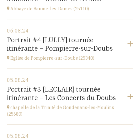
Abbaye de Baume-les-Dames (25110)
Voir le programme
06.08.24
Abbaye Sainte-Odile
Portrait #4 [LULLY] tournée
place de l'abbaye, 25110 Baume-les-Dames
itinérante – Pompierre-sur-Doubs
à
20H00
Eglise de Pompierre-sur-Doubs (25340)
Voir le programme
05.08.24
Eglise de Pompierre-sur-Doubs (25340)
Portrait #3 [LECLAIR] tournée
3 chemin de l'église
itinérante – Les Concerts du Doubs
à
20H00
chapelle de la Trinité de Gondenans-les-Moulins
(25680)
Voir le programme
05.08.24