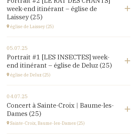
Portrait #2 [LE RAT DES CHANTS]
14 rue Juifs, 25110 Baume les Dames
week-end itinérant – église de
à
14H30
Laissey (25)
église de Laissey (25)
Voir le programme
05.07.25
église Saint-Antide,
Portrait #1 [LES INSECTES] week-
27 Rue de la Chapelle, 25820 Laissey
end itinérant – église de Deluz (25)
à
17H00
église de Deluz (25)
Voir le programme
04.07.25
église Saint-Martin,
Concert à Sainte-Croix | Baume-les-
1 Rue de l'Église, 25960 Deluz
Dames (25)
à
13H30
Sainte-Croix, Baume-les-Dames (25)