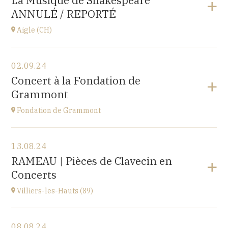
La Musique de Shakespeare
10 place de la Loi, 25110 BAUME-LES-DAMES
ANNULÉ / REPORTÉ
à
17H00
Aigle (CH)
Voir le programme
02.09.24
Château d'Aigle
Concert à la Fondation de
Place du Château 1, 1860 Aigle, SUISSE
Grammont
à
20H00
Fondation de Grammont
Voir le programme
13.08.24
Fondation de Grammont
RAMEAU | Pièces de Clavecin en
205 rue de l'Hôpital, 70110 VILLERSEXEL
Concerts
à
14H
Villiers-les-Hauts (89)
Voir le programme
08.08.24