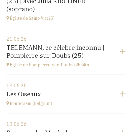
(25) | avec Julia KIRCHNER
(soprano)
Église de Saint-Vit (25)
Voir le programme
21.06.26
1 place de la Mairie,
TELEMANN, ce célèbre inconnu |
25410 SAINT-VIT
Pompierre-sur-Doubs (25)
à
18H00
Accéder au site
Eglise de Pompierre-sur-Doubs (25340)
Voir le programme
14.06.26
Eglise de Pompierre-sur-Doubs (25340)
Les Oiseaux
3 chemin de l'église
à
17H
Boutersem (Belgium)
Voir le programme
13.06.26
Sint-Annakerk