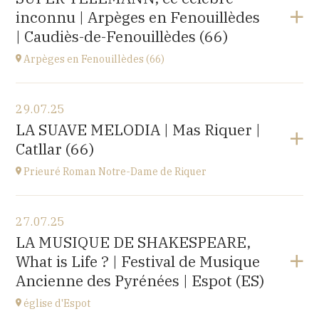
Le Château d’Ancy-le-Franc, 18 Place Clermont-
inconnu | Arpèges en Fenouillèdes
Tonnerre, 89160 Ancy-le-Franc
à
20H00
| Caudiès-de-Fenouillèdes (66)
Acheter vos billets
Arpèges en Fenouillèdes (66)
Voir le programme
29.07.25
Estivales
LA SUAVE MELODIA | Mas Riquer |
à
18H00
Catllar (66)
Acheter vos billets
Prieuré Roman Notre-Dame de Riquer
Voir le programme
27.07.25
Mas Riquer, Catllar (66500)
LA MUSIQUE DE SHAKESPEARE,
à
21H00
What is Life ? | Festival de Musique
Ancienne des Pyrénées | Espot (ES)
église d'Espot