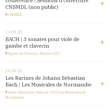
conférence | Sessions d’Ouverture
à
20H00
CNSMDL (non public)
Acheter vos billets
CNSMDL
Voir le programme
13.09.25
CNSMD | Conservatoire National Supérieur Musique
BACH | 3 sonates pour viole de
et Danse de Lyon
gambe et clavecin
3 quai Chauveau, 69009 LYON
à
19H
Eglise de Cerneux-Monnot (25)
Voir le programme
16.08.25
Eglise de Cerneux-Monnot (25)
Les Racines de Johann Sebastian
lieu dit Les Cerneux-Monnots, 25210 Bonnétage
Bach | Les Musicales de Normandie
à
20H00
Saint-Wandrille-Rançon (76) | Les Musicales de
Normandie
Voir le programme