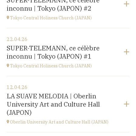
SUPER-TELEMANN, ce célèbre
Kofu-City
inconnu | Tokyo (JAPON) #2
à
19H30
Accéder au site
Tokyo Central Holiness Church (JAPAN)
Voir le programme
22.04.26
Tokyo (JAPAN)
SUPER-TELEMANN, ce célèbre
à
19H
inconnu | Tokyo (JAPON) #1
Tokyo Central Holiness Church (JAPAN)
Voir le programme
12.04.26
Tokyo (JAPAN)
LA SUAVE MELODIA | Oberlin
à
14H
University Art and Culture Hall
(JAPON)
Oberlin University Art and Culture Hall (JAPAN)