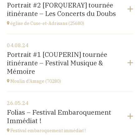
Gondenans-les-Moulins
Portrait #2 [FORQUERAY] tournée
(25680)
itinérante – Les Concerts du Doubs
à
18H00
église de Cuse-et-Adrisans (25680)
Voir le programme
04.08.24
Cuse-et-Adrisans
Portrait #1 [COUPERIN] tournée
(25680)
itinérante – Festival Musique &
à
15H
Mémoire
Moulin d'Amage (70280)
Voir le programme
26.05.24
chemin du Moulin
Folias – Festival Embaroquement
70280 AMAGE
Immédiat !
à
15H
Festival embaroquement immédiat !