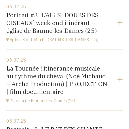
Voir le programme
06.07.25
église Saint-Léger,
Portrait #3 [L’AIR SI DOUBS DES
rue du Château, 25680 Cubry
OISEAUX] week-end itinérant –
à
20H00
église de Baume-les-Dames (25)
Église Saint-Martin (BAUME-LES-DAMES - 25)
Voir le programme
06.07.25
église Saint-Martin,
La Tournée ! itinérance musicale
place St Martin, 25110 Baume-les-Dames
au rythme du cheval (Noé Michaud
à
17H00
– Arche Production) | PROJECTION
| film documentaire
Cinéma de Baume-les-Dames (25)
Voir le programme
05.07.25
Stella Cinéma,