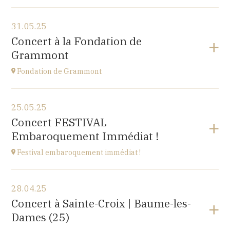
Voir le programme
31.05.25
Cuse-et-Adrisans
Concert à la Fondation de
(25680)
Grammont
à
20H
Fondation de Grammont
Voir le programme
25.05.25
Fondation de Grammont
Concert FESTIVAL
205 rue de l'Hôpital, 70110 VILLERSEXEL
Embaroquement Immédiat !
à
14H
Festival embaroquement immédiat !
Voir le programme
28.04.25
Le Nord (59)
Concert à Sainte-Croix | Baume-les-
à
14H30
Dames (25)
Accéder au site