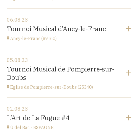
Voir le programme
06.08.23
église Saint-Martin,
Tournoi Musical d’Ancy-le-Franc
place St Martin, 25110 Baume-les-Dames
à
20H00
Ancy-le-Franc (89160)
Voir le programme
05.08.23
Ancy-le-Franc (89160)
Tournoi Musical de Pompierre-sur-
Le Château d’Ancy-le-Franc, 18 Place Clermont-
Doubs
Tonnerre, 89160 Ancy-le-Franc
à
17H
Eglise de Pompierre-sur-Doubs (25340)
Accéder au site
Voir le programme
02.08.23
Eglise de Pompierre-sur-Doubs (25340)
L’Art de La Fugue #4
3 chemin de l'église
à
17H
Ü del Bac - ESPAGNE