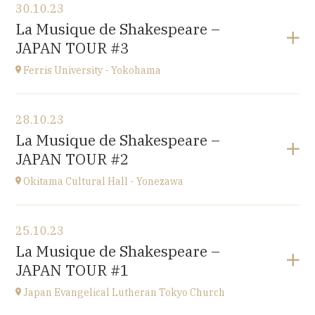
30.10.23
Conservatoire d'Amiens
La Musique de Shakespeare –
3 rue Desprez 80000 AMIENS
JAPAN TOUR #3
à
15H
Ferris University - Yokohama
Voir le programme
28.10.23
Ferris University - Yokohama
La Musique de Shakespeare –
JAPAN
JAPAN TOUR #2
à
15H
Okitama Cultural Hall - Yonezawa
Voir le programme
25.10.23
Okitama Cultural Hall - Yonezawa
La Musique de Shakespeare –
JAPAN
JAPAN TOUR #1
à
15H
Japan Evangelical Lutheran Tokyo Church