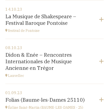
Voir le programme
14.10.23
Japan Evangelical Lutheran Tokyo Church
La Musique de Shakespeare –
1-14-14 OKUBO SHINJUKU TOKYO, JAPAN
Festival Baroque Pontoise
à
14H
festival de Pontoise
Voir le programme
08.10.23
église St Aubin, Ennery (95300)
Didon & Enée – Rencontres
place Robert Schumann
Internationales de Musique
à
18H00
Ancienne en Trégor
Accéder au site
Lanvellec
Voir le programme
01.09.23
Lanvellec
Folias (Baume-les-Dames 25110)
à
15H
Église Saint-Martin (BAUME-LES-DAMES - 25)
Accéder au site