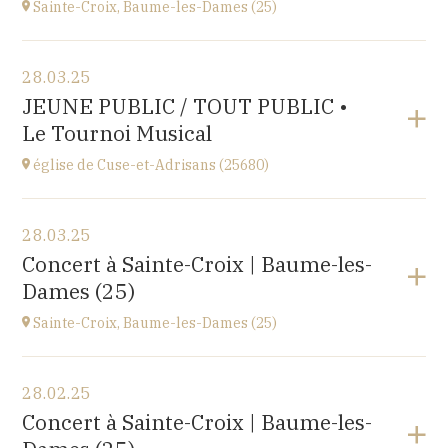
Sainte-Croix, Baume-les-Dames (25)
Voir le programme
28.03.25
EHPAD du Centre hospitalier Sainte-Croix,
JEUNE PUBLIC / TOUT PUBLIC •
1 avenue du Président Kennedy, 25110 BAUME-LES-
Le Tournoi Musical
DAMES
à
14H30
église de Cuse-et-Adrisans (25680)
Voir le programme
28.03.25
Cuse-et-Adrisans
Concert à Sainte-Croix | Baume-les-
(25680)
Dames (25)
à
18H30
Sainte-Croix, Baume-les-Dames (25)
Voir le programme
28.02.25
EHPAD du Centre hospitalier Sainte-Croix,
Concert à Sainte-Croix | Baume-les-
1 avenue du Président Kennedy, 25110 BAUME-LES-
DAMES