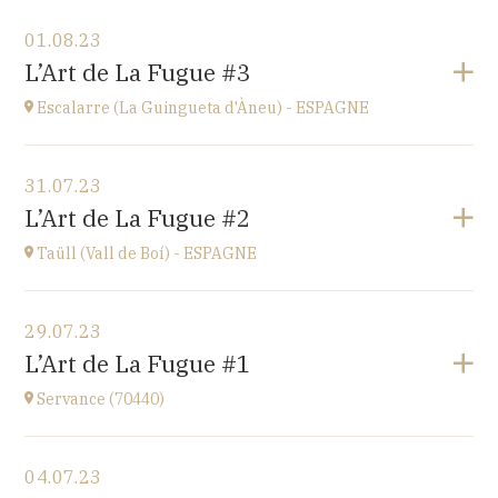
Voir le programme
01.08.23
Ü del Bac - ESPAGNE
L’Art de La Fugue #3
Vall del Bac
à
21H00
Escalarre (La Guingueta d'Àneu) - ESPAGNE
Accéder au site
Voir le programme
31.07.23
Escalarre (La Guingueta d'Àneu) - ESPAGNE
L’Art de La Fugue #2
église
à
21H00
Taüll (Vall de Boí) - ESPAGNE
Accéder au site
Voir le programme
29.07.23
Taüll (Vall de Boí) - ESPAGNE
L’Art de La Fugue #1
église
à
21H00
Servance (70440)
Accéder au site
Voir le programme
04.07.23
Eglise de Servance