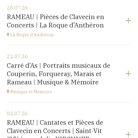
28.07.26
RAMEAU | Pièces de Clavecin en
Concerts | La Roque d’Anthéron
La Roque d'Anthéron
Voir le programme
22.07.26
Cloître de l'Abbaye de Silvacane
Carré d’As | Portraits musicaux de
à
18H30
Couperin, Forqueray, Marais et
Accéder au site
Rameau | Musique & Mémoire
Musique et Mémoire
Voir le programme
02.07.26
Eglise de Faucogney-et-la-Mer
RAMEAU | Cantates et Pièces de
(70310)
Clavecin en Concerts | Saint-Vit
à
17H00