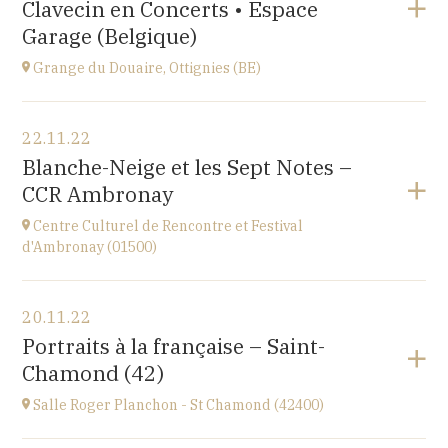
Clavecin en Concerts • Espace
Perpignan
à
20H30
Garage (Belgique)
Accéder au site
Grange du Douaire, Ottignies (BE)
Voir le programme
22.11.22
Grange du Douaire, Ottignies (BE)
Blanche-Neige et les Sept Notes –
Espace du Coeur de Ville 2, 1340 Ottignies,
CCR Ambronay
BELGIQUE
à
20H30
Centre Culturel de Rencontre et Festival
Accéder au site
d'Ambronay (01500)
Voir le programme
20.11.22
Place de l'Abbaye
Portraits à la française – Saint-
à
10H
Chamond (42)
Salle Roger Planchon - St Chamond (42400)