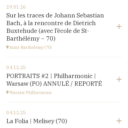
Voir le programme
29.01.26
〒194-0032 東京都町田市本町田2600-4
Sur les traces de Johann Sebastian
2600-4, Honmachida, Machida City, Tokyo (JAPAN)
Bach, à la rencontre de Dietrich
à
14H
Buxtehude (avec l’école de St-
Accéder au site
Barthélémy – 70)
Saint-Barthélémy (70)
Voir le programme
04.12.25
Gymnase,
PORTRAITS #2 | Philharmonic |
1B Route de Ronchamp, 70270 Saint-Barthélemy
Warsaw (PO) ANNULÉ / REPORTÉ
à
15H
Warsaw Philharmonic
Voir le programme
04.12.25
POLOGNE
La Folia | Melisey (70)
à
20H00