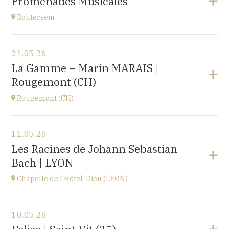
Promenades Musicales
Roosbeek
à
17H00
Boutersem
Voir le programme
21.05.26
Boutersem
La Gamme – Marin MARAIS |
promenade dans la ville
Rougemont (CH)
à
14H
Rougemont (CH)
Voir le programme
11.05.26
Église réformée Saint-Nicolas-de-Myre de
Les Racines de Johann Sebastian
Rougemont,
Bach | LYON
route de Flendruz 1, 1659 Rougemont, SUISSE
à
20H00
Chapelle de l'Hôtel-Dieu (LYON)
Accéder au site
Voir le programme
10.05.26
chapelle de l'Hôtel-Dieu,