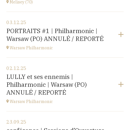
Melisey (70)
Acheter vos billets
Voir le programme
03.12.25
Melisey (70)
PORTRAITS #1 | Philharmonic |
à
18H00
Warsaw (PO) ANNULÉ / REPORTÉ
Warsaw Philharmonic
Voir le programme
02.12.25
POLOGNE
LULLY et ses ennemis |
à
20H00
Philharmonic | Warsaw (PO)
Acheter vos billets
ANNULÉ / REPORTÉ
Warsaw Philharmonic
Voir le programme
23.09.25
POLOGNE