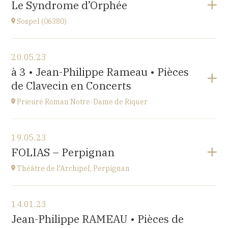
Le Syndrome d’Orphée
à
17H
Sospel (06380)
Accéder au site
Voir le programme
20.05.23
Sospel (06380)
à 3 • Jean-Philippe Rameau • Pièces
à
20H30
de Clavecin en Concerts
Accéder au site
Prieuré Roman Notre-Dame de Riquer
Voir le programme
19.05.23
Mas Riquer, Catllar (66500)
FOLIAS – Perpignan
à
18H00
Théâtre de l'Archipel, Perpignan
Voir le programme
14.01.23
Théâtre de l'Archipel, Perpignan
Jean-Philippe RAMEAU • Pièces de
Le Carré, avenue du Maréchal Leclerc, 66000