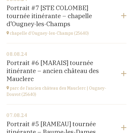
église de Villiers-les-Hauts
Portrait #7 [STE COLOMBE]
89160
tournée itinérante – chapelle
à
20H30
d’Ougney-les-Champs
Accéder au site
chapelle d’Ougney-les-Champs (25640)
Voir le programme
08.08.24
2 rue du Pont
Portrait #6 [MARAIS] tournée
25640 OUGNEY-DOUVOT
itinérante – ancien château des
à
21H00
Mauclerc
parc de l’ancien château des Mauclerc | Ougney-
Douvot (25640)
Voir le programme
07.08.24
2 rue du Pont
Portrait #5 [RAMEAU] tournée
25640 OUGNEY-DOUVOT
itinérante – Baume-les-Dames
à
18H00