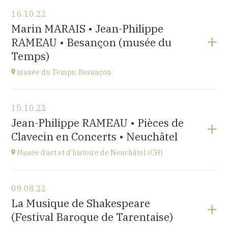
Voir le programme
16.10.22
Salle Roger Planchon
Marin MARAIS • Jean-Philippe
54 Boulevard Waldeck Rousseau 42400 St Chamond
RAMEAU • Besançon (musée du
à
17H
Temps)
musée du Temps, Besançon
Voir le programme
15.10.22
Palais Granvelle, 96 Grande Rue
Jean-Philippe RAMEAU • Pièces de
à
15H
Clavecin en Concerts • Neuchâtel
Musée d’art et d’histoire de Neuchâtel (CH)
Voir le programme
09.08.22
Esplanade Léopold-Robert 1 CH-2000 Neuchâtel
La Musique de Shakespeare
à
20:15
(Festival Baroque de Tarentaise)