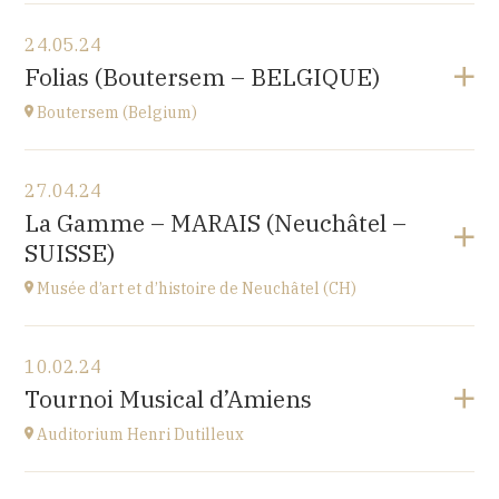
Voir le programme
24.05.24
Le Nord (59)
Folias (Boutersem – BELGIQUE)
à
17H00
Boutersem (Belgium)
Voir le programme
27.04.24
Sint-Annakerk
La Gamme – MARAIS (Neuchâtel –
Roosbeek
SUISSE)
à
20H00
Accéder au site
Musée d’art et d’histoire de Neuchâtel (CH)
Acheter vos billets
Voir le programme
10.02.24
Esplanade Léopold-Robert 1 CH-2000 Neuchâtel
Tournoi Musical d’Amiens
à
20H15
Auditorium Henri Dutilleux
Voir le programme