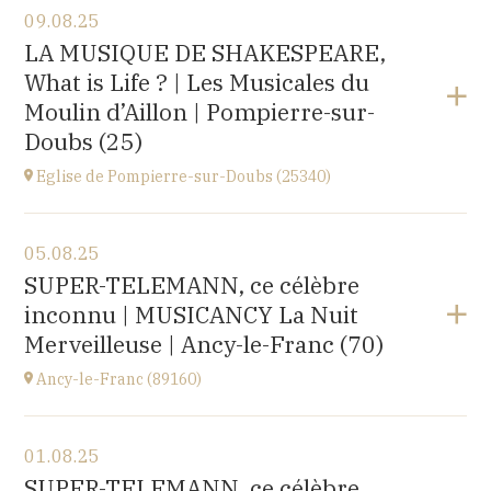
09.08.25
Église Saint-Michel,
LA MUSIQUE DE SHAKESPEARE,
2 rue Saint-Jacques, Saint-Wandrille-Rançon
What is Life ? | Les Musicales du
(76490)
à
17H
Moulin d’Aillon | Pompierre-sur-
Acheter vos billets
Doubs (25)
Eglise de Pompierre-sur-Doubs (25340)
Voir le programme
05.08.25
Eglise de Pompierre-sur-Doubs (25340)
SUPER-TELEMANN, ce célèbre
3 chemin de l'église
inconnu | MUSICANCY La Nuit
à
20H00
Merveilleuse | Ancy-le-Franc (70)
Ancy-le-Franc (89160)
Voir le programme
01.08.25
Ancy-le-Franc (89160)
SUPER-TELEMANN, ce célèbre