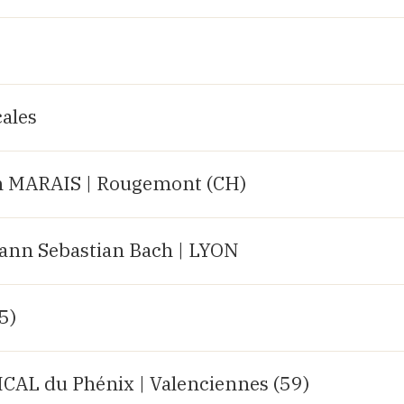
ales
 MARAIS | Rougemont (CH)
hann Sebastian Bach | LYON
25)
AL du Phénix | Valenciennes (59)