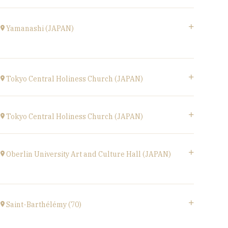
à
17H00
Le Phénix, Grand Théâtre, scène nationale (59)
Boulevard Harpignies, 59301 Valenciennes
Yamanashi (JAPAN)
à
19H00
Accéder au site
Yamanashi (JAPAN)
Kofu-City
Tokyo Central Holiness Church (JAPAN)
à
19H30
Tokyo (JAPAN)
Accéder au site
à
19H
Tokyo Central Holiness Church (JAPAN)
Tokyo (JAPAN)
à
14H
Oberlin University Art and Culture Hall (JAPAN)
〒194-0032 東京都町田市本町田2600-4
2600-4, Honmachida, Machida City, Tokyo
Saint-Barthélémy (70)
(JAPAN)
à
14H