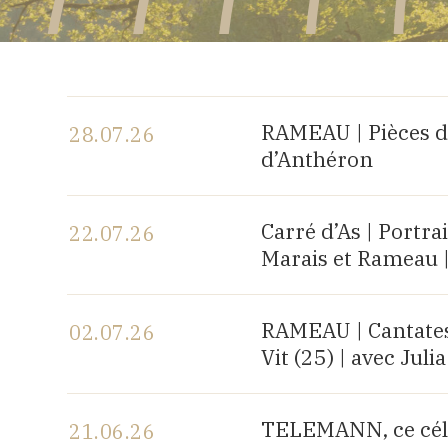
RAMEAU | Pièces d
28.07.26
d’Anthéron
Voir le programme
Carré d’As | Portr
22.07.26
Marais et Rameau 
Voir le programme
RAMEAU | Cantates 
02.07.26
Vit (25) | avec Ju
Voir le programme
TELEMANN, ce célè
21.06.26