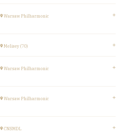
Accéder au site
Gymnase,
1B Route de Ronchamp, 70270 Saint-Barthélemy
Warsaw Philharmonic
à
15H
POLOGNE
à
20H00
Melisey (70)
Acheter vos billets
Melisey (70)
à
18H00
Warsaw Philharmonic
POLOGNE
à
20H00
Warsaw Philharmonic
Acheter vos billets
POLOGNE
à
20H00
CNSMDL