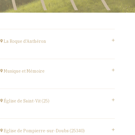
La Roque d'Anthéron
Cloître de l'Abbaye de Silvacane
à
18H30
Musique et Mémoire
Accéder au site
Eglise de Faucogney-et-la-Mer
(70310)
Église de Saint-Vit (25)
à
17H00
1 place de la Mairie,
25410 SAINT-VIT
Eglise de Pompierre-sur-Doubs (25340)
à
18H00