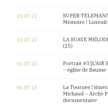
Voir le programme
SUPER-TELEMANN, c
20.07.25
Mémoire | Luxeuil-
Voir le programme
LA SUAVE MELODIA |
18.07.25
(25)
Voir le programme
Portrait #3 [L’AI
06.07.25
– église de Baume-
Voir le programme
La Tournée ! itiné
06.07.25
Michaud – Arche P
documentaire