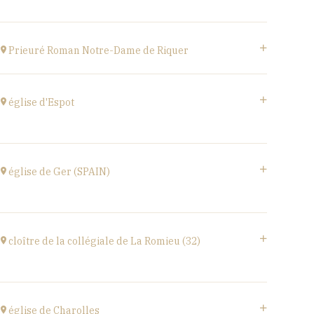
à
20H00
Acheter vos billets
Estivales
à
18H00
Prieuré Roman Notre-Dame de Riquer
Acheter vos billets
Mas Riquer, Catllar (66500)
à
21H00
église d'Espot
église d'Espot,
SPAIN
église de Ger (SPAIN)
à
19H00
Acheter vos billets
église Santa Coloma,
Plaça d'Andreu Xandri, 17539 Ger (SPAIN)
cloître de la collégiale de La Romieu (32)
à
19H00
Acheter vos billets
collégiale Saint-Pierre,
rue du docteur Lucante, 32480 La Romieu
église de Charolles