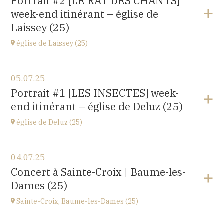
Portrait #2 [LE RAT DES CHANTS]
14 rue Juifs, 25110 Baume les Dames
week-end itinérant – église de
à
14H30
Laissey (25)
église de Laissey (25)
Voir le programme
05.07.25
église Saint-Antide,
Portrait #1 [LES INSECTES] week-
27 Rue de la Chapelle, 25820 Laissey
end itinérant – église de Deluz (25)
à
17H00
église de Deluz (25)
Voir le programme
04.07.25
église Saint-Martin,
Concert à Sainte-Croix | Baume-les-
1 Rue de l'Église, 25960 Deluz
Dames (25)
à
13H30
Sainte-Croix, Baume-les-Dames (25)