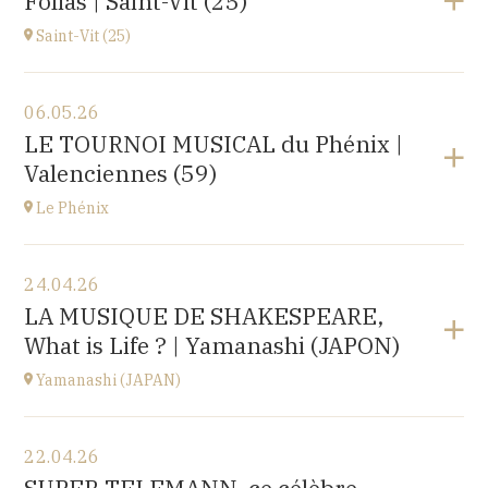
Folias | Saint-Vit (25)
1 place de l'hôpital, 69002 Lyon
à
20H30
Saint-Vit (25)
Voir le programme
06.05.26
Salle multi-activités (du pôle scolaire Les Prés-Verts)
LE TOURNOI MUSICAL du Phénix |
3 rue du Partage, 25410 Saint-Vit
Valenciennes (59)
à
17H00
Le Phénix
Voir le programme
24.04.26
Le Phénix, Grand Théâtre, scène nationale (59)
LA MUSIQUE DE SHAKESPEARE,
Boulevard Harpignies, 59301 Valenciennes
What is Life ? | Yamanashi (JAPON)
à
19H00
Accéder au site
Yamanashi (JAPAN)
Voir le programme
22.04.26
Yamanashi (JAPAN)