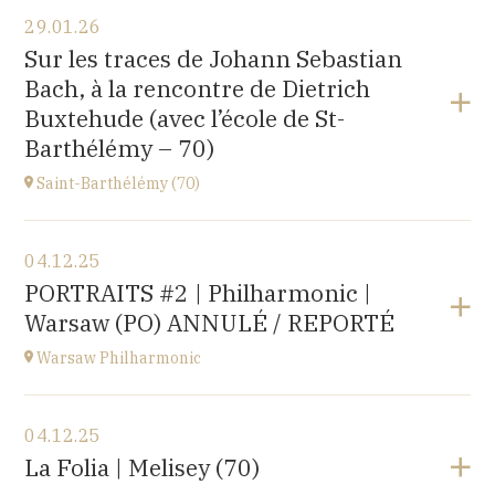
Voir le programme
29.01.26
〒194-0032 東京都町田市本町田2600-4
Sur les traces de Johann Sebastian
2600-4, Honmachida, Machida City, Tokyo (JAPAN)
Bach, à la rencontre de Dietrich
à
14H
Buxtehude (avec l’école de St-
Accéder au site
Barthélémy – 70)
Saint-Barthélémy (70)
Voir le programme
04.12.25
Gymnase,
PORTRAITS #2 | Philharmonic |
1B Route de Ronchamp, 70270 Saint-Barthélemy
Warsaw (PO) ANNULÉ / REPORTÉ
à
15H
Warsaw Philharmonic
Voir le programme
04.12.25
POLOGNE
La Folia | Melisey (70)
à
20H00