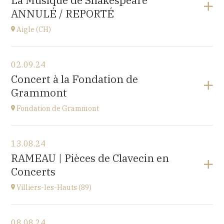
La Musique de Shakespeare
10 place de la Loi, 25110 BAUME-LES-DAMES
ANNULÉ / REPORTÉ
à
17H00
Aigle (CH)
Voir le programme
02.09.24
Château d'Aigle
Concert à la Fondation de
Place du Château 1, 1860 Aigle, SUISSE
Grammont
à
20H00
Fondation de Grammont
Voir le programme
13.08.24
Fondation de Grammont
RAMEAU | Pièces de Clavecin en
205 rue de l'Hôpital, 70110 VILLERSEXEL
Concerts
à
14H
Villiers-les-Hauts (89)
Voir le programme
08.08.24