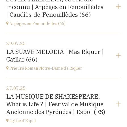
Le Château d’Ancy-le-Franc, 18 Place Clermont-
inconnu | Arpèges en Fenouillèdes
Tonnerre, 89160 Ancy-le-Franc
à
20H00
| Caudiès-de-Fenouillèdes (66)
Acheter vos billets
Arpèges en Fenouillèdes (66)
Voir le programme
29.07.25
Estivales
LA SUAVE MELODIA | Mas Riquer |
à
18H00
Catllar (66)
Acheter vos billets
Prieuré Roman Notre-Dame de Riquer
Voir le programme
27.07.25
Mas Riquer, Catllar (66500)
LA MUSIQUE DE SHAKESPEARE,
à
21H00
What is Life ? | Festival de Musique
Ancienne des Pyrénées | Espot (ES)
église d'Espot