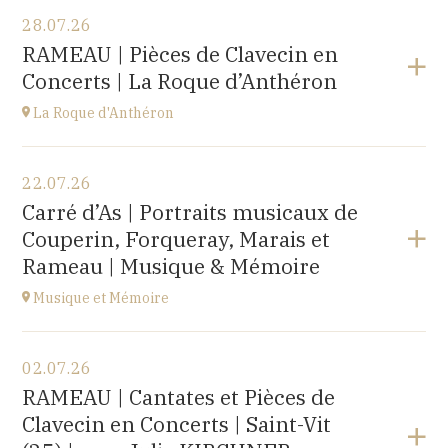
28.07.26
RAMEAU | Pièces de Clavecin en
Concerts | La Roque d’Anthéron
La Roque d'Anthéron
Voir le programme
22.07.26
Cloître de l'Abbaye de Silvacane
Carré d’As | Portraits musicaux de
à
18H30
Couperin, Forqueray, Marais et
Accéder au site
Rameau | Musique & Mémoire
Musique et Mémoire
Voir le programme
02.07.26
Eglise de Faucogney-et-la-Mer
RAMEAU | Cantates et Pièces de
(70310)
Clavecin en Concerts | Saint-Vit
à
17H00