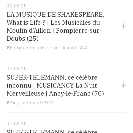
09.08.25
Église Saint-Michel,
LA MUSIQUE DE SHAKESPEARE,
2 rue Saint-Jacques, Saint-Wandrille-Rançon
What is Life ? | Les Musicales du
(76490)
à
17H
Moulin d’Aillon | Pompierre-sur-
Acheter vos billets
Doubs (25)
Eglise de Pompierre-sur-Doubs (25340)
Voir le programme
05.08.25
Eglise de Pompierre-sur-Doubs (25340)
SUPER-TELEMANN, ce célèbre
3 chemin de l'église
inconnu | MUSICANCY La Nuit
à
20H00
Merveilleuse | Ancy-le-Franc (70)
Ancy-le-Franc (89160)
Voir le programme
01.08.25
Ancy-le-Franc (89160)
SUPER-TELEMANN, ce célèbre