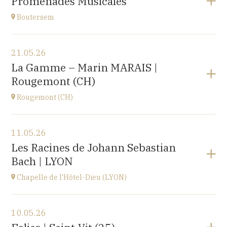
Promenades Musicales
Roosbeek
à
17H00
Boutersem
Voir le programme
21.05.26
Boutersem
La Gamme – Marin MARAIS |
promenade dans la ville
Rougemont (CH)
à
14H
Rougemont (CH)
Voir le programme
11.05.26
Église réformée Saint-Nicolas-de-Myre de
Les Racines de Johann Sebastian
Rougemont,
Bach | LYON
route de Flendruz 1, 1659 Rougemont, SUISSE
à
20H00
Chapelle de l'Hôtel-Dieu (LYON)
Accéder au site
Voir le programme
10.05.26
chapelle de l'Hôtel-Dieu,