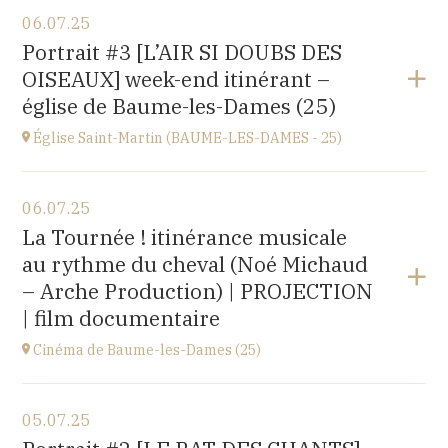
Voir le programme
06.07.25
église Saint-Léger,
Portrait #3 [L’AIR SI DOUBS DES
rue du Château, 25680 Cubry
OISEAUX] week-end itinérant –
à
20H00
église de Baume-les-Dames (25)
Église Saint-Martin (BAUME-LES-DAMES - 25)
Voir le programme
06.07.25
église Saint-Martin,
La Tournée ! itinérance musicale
place St Martin, 25110 Baume-les-Dames
au rythme du cheval (Noé Michaud
à
17H00
– Arche Production) | PROJECTION
| film documentaire
Cinéma de Baume-les-Dames (25)
Voir le programme
05.07.25
Stella Cinéma,