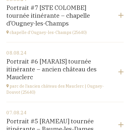
église de Villiers-les-Hauts
Portrait #7 [STE COLOMBE]
89160
tournée itinérante – chapelle
à
20H30
d’Ougney-les-Champs
Accéder au site
chapelle d’Ougney-les-Champs (25640)
Voir le programme
08.08.24
2 rue du Pont
Portrait #6 [MARAIS] tournée
25640 OUGNEY-DOUVOT
itinérante – ancien château des
à
21H00
Mauclerc
parc de l’ancien château des Mauclerc | Ougney-
Douvot (25640)
Voir le programme
07.08.24
2 rue du Pont
Portrait #5 [RAMEAU] tournée
25640 OUGNEY-DOUVOT
itinérante – Baume-les-Dames
à
18H00