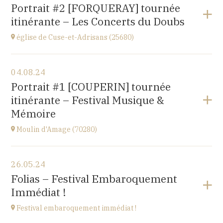
Gondenans-les-Moulins
Portrait #2 [FORQUERAY] tournée
(25680)
itinérante – Les Concerts du Doubs
à
18H00
église de Cuse-et-Adrisans (25680)
Voir le programme
04.08.24
Cuse-et-Adrisans
Portrait #1 [COUPERIN] tournée
(25680)
itinérante – Festival Musique &
à
15H
Mémoire
Moulin d'Amage (70280)
Voir le programme
26.05.24
chemin du Moulin
Folias – Festival Embaroquement
70280 AMAGE
Immédiat !
à
15H
Festival embaroquement immédiat !