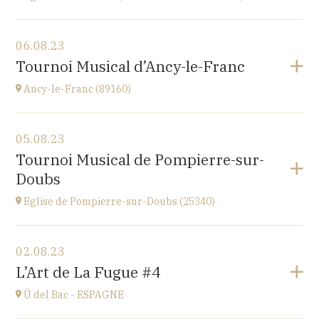
Voir le programme
06.08.23
église Saint-Martin,
Tournoi Musical d’Ancy-le-Franc
place St Martin, 25110 Baume-les-Dames
à
20H00
Ancy-le-Franc (89160)
Voir le programme
05.08.23
Ancy-le-Franc (89160)
Tournoi Musical de Pompierre-sur-
Le Château d’Ancy-le-Franc, 18 Place Clermont-
Doubs
Tonnerre, 89160 Ancy-le-Franc
à
17H
Eglise de Pompierre-sur-Doubs (25340)
Accéder au site
Voir le programme
02.08.23
Eglise de Pompierre-sur-Doubs (25340)
L’Art de La Fugue #4
3 chemin de l'église
à
17H
Ü del Bac - ESPAGNE