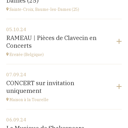
Dames (25)
à
14H30
Sainte-Croix, Baume-les-Dames (25)
Voir le programme
05.10.24
EHPAD du Centre hospitalier Sainte-Croix,
RAMEAU | Pièces de Clavecin en
1 avenue du Président Kennedy, 25110 BAUME-LES-
Concerts
DAMES
à
14H30
Erezée (Belgique)
Voir le programme
07.09.24
Chapelle de Fisenne
CONCERT sur invitation
Rue de l'Église, 6997 Erezée, BELGIQUE
uniquement
à
11H
Accéder au site
Maison à la Tourelle
Voir le programme
06.09.24
Maison à la Tourelle