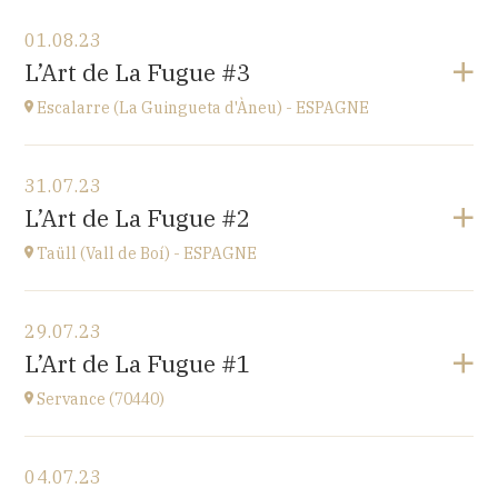
Voir le programme
01.08.23
Ü del Bac - ESPAGNE
L’Art de La Fugue #3
Vall del Bac
à
21H00
Escalarre (La Guingueta d'Àneu) - ESPAGNE
Accéder au site
Voir le programme
31.07.23
Escalarre (La Guingueta d'Àneu) - ESPAGNE
L’Art de La Fugue #2
église
à
21H00
Taüll (Vall de Boí) - ESPAGNE
Accéder au site
Voir le programme
29.07.23
Taüll (Vall de Boí) - ESPAGNE
L’Art de La Fugue #1
église
à
21H00
Servance (70440)
Accéder au site
Voir le programme
04.07.23
Eglise de Servance