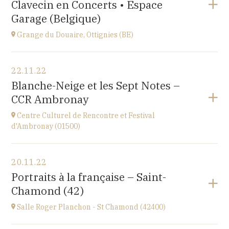
Clavecin en Concerts • Espace
Perpignan
à
20H30
Garage (Belgique)
Accéder au site
Grange du Douaire, Ottignies (BE)
Voir le programme
22.11.22
Grange du Douaire, Ottignies (BE)
Blanche-Neige et les Sept Notes –
Espace du Coeur de Ville 2, 1340 Ottignies,
CCR Ambronay
BELGIQUE
à
20H30
Centre Culturel de Rencontre et Festival
Accéder au site
d'Ambronay (01500)
Voir le programme
20.11.22
Place de l'Abbaye
Portraits à la française – Saint-
à
10H
Chamond (42)
Salle Roger Planchon - St Chamond (42400)