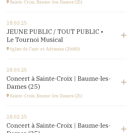
Sainte-Croix, Baume-les-Dames (25)
Voir le programme
28.03.25
EHPAD du Centre hospitalier Sainte-Croix,
JEUNE PUBLIC / TOUT PUBLIC •
1 avenue du Président Kennedy, 25110 BAUME-LES-
Le Tournoi Musical
DAMES
à
14H30
église de Cuse-et-Adrisans (25680)
Voir le programme
28.03.25
Cuse-et-Adrisans
Concert à Sainte-Croix | Baume-les-
(25680)
Dames (25)
à
18H30
Sainte-Croix, Baume-les-Dames (25)
Voir le programme
28.02.25
EHPAD du Centre hospitalier Sainte-Croix,
Concert à Sainte-Croix | Baume-les-
1 avenue du Président Kennedy, 25110 BAUME-LES-
DAMES