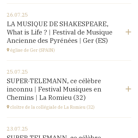
Voir le programme
26.07.25
église d'Espot,
LA MUSIQUE DE SHAKESPEARE,
SPAIN
What is Life ? | Festival de Musique
à
19H00
Ancienne des Pyrénées | Ger (ES)
Acheter vos billets
église de Ger (SPAIN)
Voir le programme
25.07.25
église Santa Coloma,
SUPER-TELEMANN, ce célèbre
Plaça d'Andreu Xandri, 17539 Ger (SPAIN)
inconnu | Festival Musiques en
à
19H00
Chemins | La Romieu (32)
Acheter vos billets
cloître de la collégiale de La Romieu (32)
Voir le programme
23.07.25
collégiale Saint-Pierre,
SUPER-TELEMANN, ce célèbre