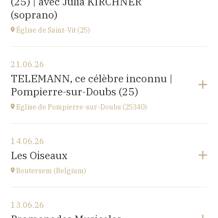
(25) | avec Julia KIRCHNER
(soprano)
Église de Saint-Vit (25)
Voir le programme
21.06.26
1 place de la Mairie,
TELEMANN, ce célèbre inconnu |
25410 SAINT-VIT
Pompierre-sur-Doubs (25)
à
18H00
Accéder au site
Eglise de Pompierre-sur-Doubs (25340)
Voir le programme
14.06.26
Eglise de Pompierre-sur-Doubs (25340)
Les Oiseaux
3 chemin de l'église
à
17H
Boutersem (Belgium)
Voir le programme
13.06.26
Sint-Annakerk