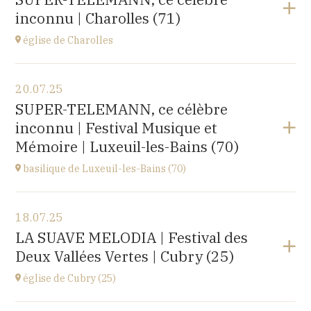
rue du docteur Lucante, 32480 La Romieu
inconnu | Charolles (71)
à
19H00
Acheter vos billets
église de Charolles
Voir le programme
20.07.25
église du Sacré-Coeur,
SUPER-TELEMANN, ce célèbre
8 Place de l'Église, 71120 Charolles
inconnu | Festival Musique et
à
11H
Mémoire | Luxeuil-les-Bains (70)
Accéder au site
basilique de Luxeuil-les-Bains (70)
Voir le programme
18.07.25
Basilique Saint Pierre,
LA SUAVE MELODIA | Festival des
place de l'Abbaye, 70300 Luxeuil-les-Bains
Deux Vallées Vertes | Cubry (25)
à
21H00
Acheter vos billets
église de Cubry (25)