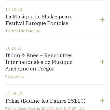
Voir le programme
14.10.23
Japan Evangelical Lutheran Tokyo Church
La Musique de Shakespeare –
1-14-14 OKUBO SHINJUKU TOKYO, JAPAN
Festival Baroque Pontoise
à
14H
festival de Pontoise
Voir le programme
08.10.23
église St Aubin, Ennery (95300)
Didon & Enée – Rencontres
place Robert Schumann
Internationales de Musique
à
18H00
Ancienne en Trégor
Accéder au site
Lanvellec
Voir le programme
01.09.23
Lanvellec
Folias (Baume-les-Dames 25110)
à
15H
Église Saint-Martin (BAUME-LES-DAMES - 25)
Accéder au site