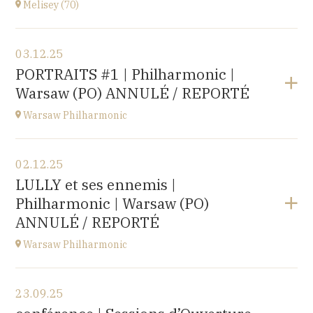
Melisey (70)
Acheter vos billets
Voir le programme
03.12.25
Melisey (70)
PORTRAITS #1 | Philharmonic |
à
18H00
Warsaw (PO) ANNULÉ / REPORTÉ
Warsaw Philharmonic
Voir le programme
02.12.25
POLOGNE
LULLY et ses ennemis |
à
20H00
Philharmonic | Warsaw (PO)
Acheter vos billets
ANNULÉ / REPORTÉ
Warsaw Philharmonic
Voir le programme
23.09.25
POLOGNE