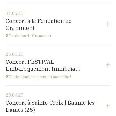
Voir le programme
31.05.25
Cuse-et-Adrisans
Concert à la Fondation de
(25680)
Grammont
à
20H
Fondation de Grammont
Voir le programme
25.05.25
Fondation de Grammont
Concert FESTIVAL
205 rue de l'Hôpital, 70110 VILLERSEXEL
Embaroquement Immédiat !
à
14H
Festival embaroquement immédiat !
Voir le programme
28.04.25
Le Nord (59)
Concert à Sainte-Croix | Baume-les-
à
14H30
Dames (25)
Accéder au site