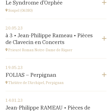
Le Syndrome d’Orphée
à
17H
Sospel (06380)
Accéder au site
Voir le programme
20.05.23
Sospel (06380)
à 3 • Jean-Philippe Rameau • Pièces
à
20H30
de Clavecin en Concerts
Accéder au site
Prieuré Roman Notre-Dame de Riquer
Voir le programme
19.05.23
Mas Riquer, Catllar (66500)
FOLIAS – Perpignan
à
18H00
Théâtre de l'Archipel, Perpignan
Voir le programme
14.01.23
Théâtre de l'Archipel, Perpignan
Jean-Philippe RAMEAU • Pièces de
Le Carré, avenue du Maréchal Leclerc, 66000