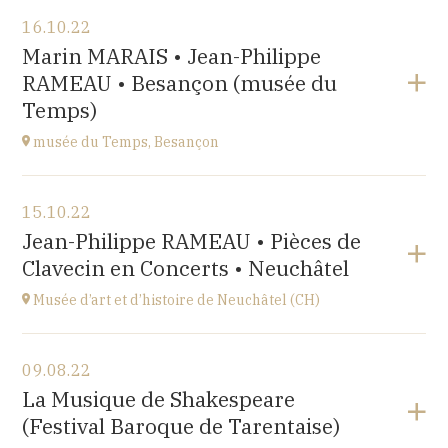
Voir le programme
16.10.22
Salle Roger Planchon
Marin MARAIS • Jean-Philippe
54 Boulevard Waldeck Rousseau 42400 St Chamond
RAMEAU • Besançon (musée du
à
17H
Temps)
musée du Temps, Besançon
Voir le programme
15.10.22
Palais Granvelle, 96 Grande Rue
Jean-Philippe RAMEAU • Pièces de
à
15H
Clavecin en Concerts • Neuchâtel
Musée d’art et d’histoire de Neuchâtel (CH)
Voir le programme
09.08.22
Esplanade Léopold-Robert 1 CH-2000 Neuchâtel
La Musique de Shakespeare
à
20:15
(Festival Baroque de Tarentaise)