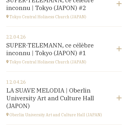
SUPER-TELEMANN, ce célèbre
Kofu-City
inconnu | Tokyo (JAPON) #2
à
19H30
Accéder au site
Tokyo Central Holiness Church (JAPAN)
Voir le programme
22.04.26
Tokyo (JAPAN)
SUPER-TELEMANN, ce célèbre
à
19H
inconnu | Tokyo (JAPON) #1
Tokyo Central Holiness Church (JAPAN)
Voir le programme
12.04.26
Tokyo (JAPAN)
LA SUAVE MELODIA | Oberlin
à
14H
University Art and Culture Hall
(JAPON)
Oberlin University Art and Culture Hall (JAPAN)