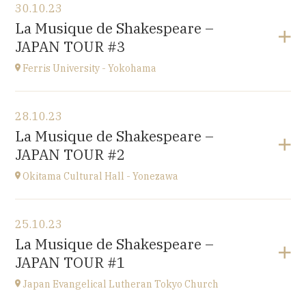
30.10.23
Conservatoire d'Amiens
La Musique de Shakespeare –
3 rue Desprez 80000 AMIENS
JAPAN TOUR #3
à
15H
Ferris University - Yokohama
Voir le programme
28.10.23
Ferris University - Yokohama
La Musique de Shakespeare –
JAPAN
JAPAN TOUR #2
à
15H
Okitama Cultural Hall - Yonezawa
Voir le programme
25.10.23
Okitama Cultural Hall - Yonezawa
La Musique de Shakespeare –
JAPAN
JAPAN TOUR #1
à
15H
Japan Evangelical Lutheran Tokyo Church