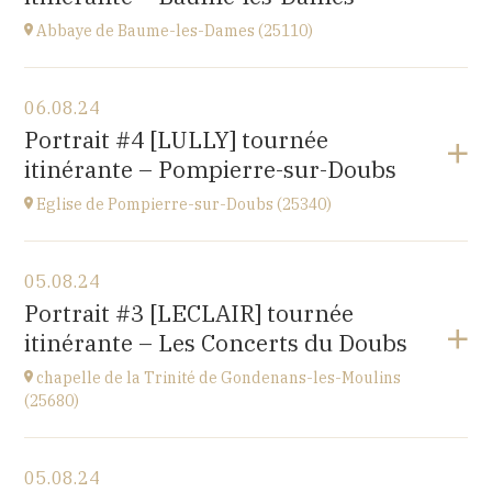
Abbaye de Baume-les-Dames (25110)
Voir le programme
06.08.24
Abbaye Sainte-Odile
Portrait #4 [LULLY] tournée
place de l'abbaye, 25110 Baume-les-Dames
itinérante – Pompierre-sur-Doubs
à
20H00
Eglise de Pompierre-sur-Doubs (25340)
Voir le programme
05.08.24
Eglise de Pompierre-sur-Doubs (25340)
Portrait #3 [LECLAIR] tournée
3 chemin de l'église
itinérante – Les Concerts du Doubs
à
20H00
chapelle de la Trinité de Gondenans-les-Moulins
(25680)
Voir le programme
05.08.24