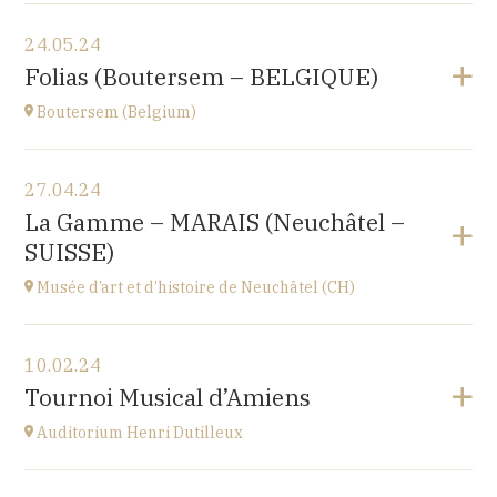
Voir le programme
24.05.24
Le Nord (59)
Folias (Boutersem – BELGIQUE)
à
17H00
Boutersem (Belgium)
Voir le programme
27.04.24
Sint-Annakerk
La Gamme – MARAIS (Neuchâtel –
Roosbeek
SUISSE)
à
20H00
Accéder au site
Musée d’art et d’histoire de Neuchâtel (CH)
Acheter vos billets
Voir le programme
10.02.24
Esplanade Léopold-Robert 1 CH-2000 Neuchâtel
Tournoi Musical d’Amiens
à
20H15
Auditorium Henri Dutilleux
Voir le programme