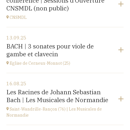
conférence | Sessions d’Ouverture
à
20H00
CNSMDL (non public)
Acheter vos billets
CNSMDL
Voir le programme
13.09.25
CNSMD | Conservatoire National Supérieur Musique
BACH | 3 sonates pour viole de
et Danse de Lyon
gambe et clavecin
3 quai Chauveau, 69009 LYON
à
19H
Eglise de Cerneux-Monnot (25)
Voir le programme
16.08.25
Eglise de Cerneux-Monnot (25)
Les Racines de Johann Sebastian
lieu dit Les Cerneux-Monnots, 25210 Bonnétage
Bach | Les Musicales de Normandie
à
20H00
Saint-Wandrille-Rançon (76) | Les Musicales de
Normandie
Voir le programme