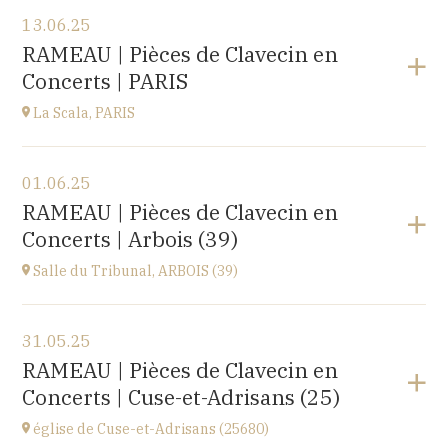
Voir le programme
13.06.25
EHPAD du Centre hospitalier Sainte-Croix,
RAMEAU | Pièces de Clavecin en
1 avenue du Président Kennedy, 25110 BAUME-LES-
Concerts | PARIS
DAMES
à
14H30
La Scala, PARIS
Voir le programme
01.06.25
La Scala, PARIS
RAMEAU | Pièces de Clavecin en
13, boulevard de Strasbourg 75010 Paris
Concerts | Arbois (39)
à
19H30
Accéder au site
Salle du Tribunal, ARBOIS (39)
Voir le programme
31.05.25
Salle du Tribunal, ARBOIS (39)
RAMEAU | Pièces de Clavecin en
10 rue de l’hôtel de ville, 39600 ARBOIS
Concerts | Cuse-et-Adrisans (25)
à
17H00
église de Cuse-et-Adrisans (25680)