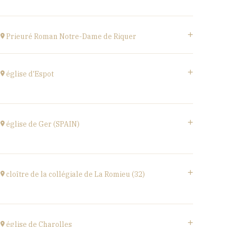
à
20H00
Acheter vos billets
Estivales
à
18H00
Prieuré Roman Notre-Dame de Riquer
Acheter vos billets
Mas Riquer, Catllar (66500)
à
21H00
église d'Espot
église d'Espot,
SPAIN
église de Ger (SPAIN)
à
19H00
Acheter vos billets
église Santa Coloma,
Plaça d'Andreu Xandri, 17539 Ger (SPAIN)
cloître de la collégiale de La Romieu (32)
à
19H00
Acheter vos billets
collégiale Saint-Pierre,
rue du docteur Lucante, 32480 La Romieu
église de Charolles