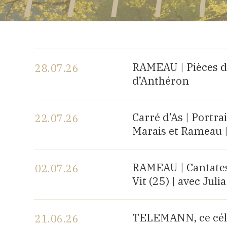
RAMEAU | Pièces d
28.07.26
d’Anthéron
Voir le programme
Carré d’As | Portr
22.07.26
Marais et Rameau 
Voir le programme
RAMEAU | Cantates 
02.07.26
Vit (25) | avec Ju
Voir le programme
TELEMANN, ce célè
21.06.26