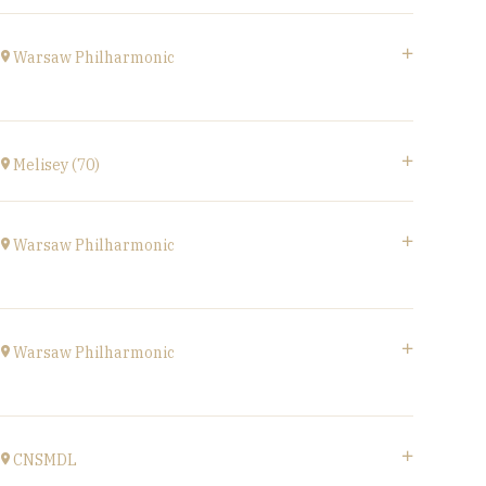
Accéder au site
Gymnase,
1B Route de Ronchamp, 70270 Saint-Barthélemy
Warsaw Philharmonic
à
15H
POLOGNE
à
20H00
Melisey (70)
Acheter vos billets
Melisey (70)
à
18H00
Warsaw Philharmonic
POLOGNE
à
20H00
Warsaw Philharmonic
Acheter vos billets
POLOGNE
à
20H00
CNSMDL