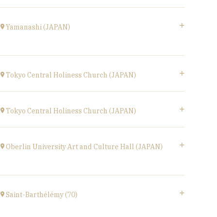
à
17H00
Le Phénix, Grand Théâtre, scène nationale (59)
Boulevard Harpignies, 59301 Valenciennes
Yamanashi (JAPAN)
à
19H00
Accéder au site
Yamanashi (JAPAN)
Kofu-City
Tokyo Central Holiness Church (JAPAN)
à
19H30
Tokyo (JAPAN)
Accéder au site
à
19H
Tokyo Central Holiness Church (JAPAN)
Tokyo (JAPAN)
à
14H
Oberlin University Art and Culture Hall (JAPAN)
〒194-0032 東京都町田市本町田2600-4
2600-4, Honmachida, Machida City, Tokyo
Saint-Barthélémy (70)
(JAPAN)
à
14H