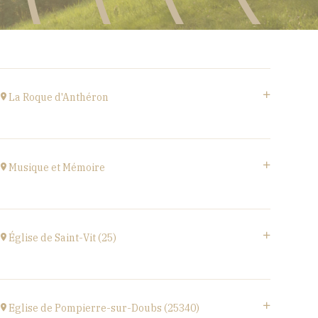
La Roque d'Anthéron
Cloître de l'Abbaye de Silvacane
à
18H30
Musique et Mémoire
Accéder au site
Eglise de Faucogney-et-la-Mer
(70310)
Église de Saint-Vit (25)
à
17H00
1 place de la Mairie,
25410 SAINT-VIT
Eglise de Pompierre-sur-Doubs (25340)
à
18H00