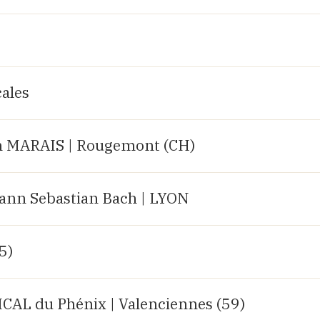
ales
 MARAIS | Rougemont (CH)
hann Sebastian Bach | LYON
25)
AL du Phénix | Valenciennes (59)