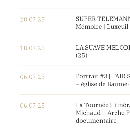
Voir le programme
SUPER-TELEMANN, c
20.07.25
Mémoire | Luxeuil-
Voir le programme
LA SUAVE MELODIA |
18.07.25
(25)
Voir le programme
Portrait #3 [L’AI
06.07.25
– église de Baume-
Voir le programme
La Tournée ! itiné
06.07.25
Michaud – Arche P
documentaire