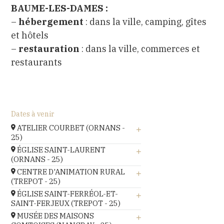
BAUME-LES-DAMES :
–
hébergement
: dans la ville, camping, gîtes
et hôtels
–
restauration
: dans la ville, commerces et
restaurants
Dates à venir
ATELIER COURBET (ORNANS -
25)
Atelier de Gustave Courbet à
ÉGLISE SAINT-LAURENT
Ornans,
(ORNANS - 25)
église Saint-Laurent,
CENTRE D'ANIMATION RURAL
Le 18.08.26
(TREPOT - 25)
Le 18.08.26
En savoir +
centre d'animation rural,
ÉGLISE SAINT-FERRÉOL-ET-
En savoir +
SAINT-FERJEUX (TREPOT - 25)
Le 19.08.26
église Saint-Ferréol-et-Saint-
MUSÉE DES MAISONS
En savoir +