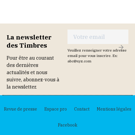
La newsletter
des Timbres
S
Veuillez renseigner votre adresse
'
email pour vous inscrire. Ex:
Pour être au courant
abc@xyz.com
I
des dernières
N
actualités et nous
S
suivre, abonnez-vous à
C
la newsletter.
R
I
R
Revue de presse
Espace pro
Contact
Mentions légales
E
Facebook