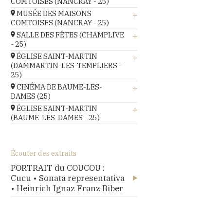
Ferjeux,
COMTOISES (NANCRAY - 25)
musée des Maisons Comtoises,
MUSÉE DES MAISONS
Le 19.08.26
COMTOISES (NANCRAY - 25)
Le 20.08.26
En savoir +
musée des Maisons Comtoises,
SALLE DES FÊTES (CHAMPLIVE
En savoir +
- 25)
Le 20.08.26
salle des fêtes,
ÉGLISE SAINT-MARTIN
En savoir +
(DAMMARTIN-LES-TEMPLIERS -
Le 21.08.26
25)
En savoir +
église Saint-Martin,
CINÉMA DE BAUME-LES-
DAMES (25)
Le 21.08.26
Stella Cinéma,
ÉGLISE SAINT-MARTIN
En savoir +
(BAUME-LES-DAMES - 25)
Le 22.08.26
église Saint-Martin,
En savoir +
Le 22.08.26
Écouter des extraits
En savoir +
PORTRAIT du COUCOU :
Cucu • Sonata representativa
• Heinrich Ignaz Franz Biber