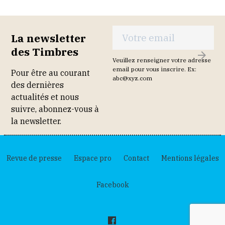
La newsletter
des Timbres
S
Veuillez renseigner votre adresse
'
email pour vous inscrire. Ex:
Pour être au courant
abc@xyz.com
I
des dernières
N
actualités et nous
S
suivre, abonnez-vous à
C
la newsletter.
R
I
R
Revue de presse
Espace pro
Contact
Mentions légales
E
Facebook
F