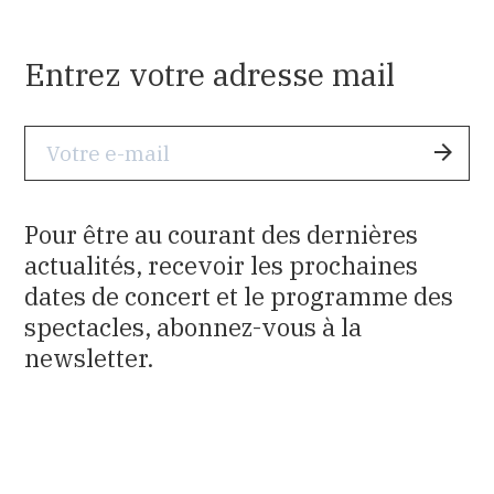
Entrez votre adresse mail
V
a
l
Pour être au courant des dernières
i
actualités, recevoir les prochaines
d
dates de concert et le programme des
e
r
spectacles, abonnez-vous à la
newsletter.