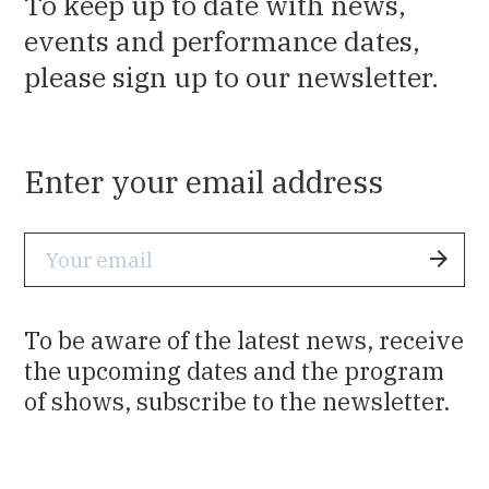
To keep up to date with news,
events and performance dates,
please sign up to our newsletter.
Enter your email address
S
u
b
To be aware of the latest news, receive
m
the upcoming dates and the program
i
of shows, subscribe to the newsletter.
t