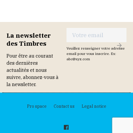
La newsletter
des Timbres
S
Veuillez renseigner votre adresse
'
email pour vous inscrire. Ex:
Pour être au courant
abc@xyz.com
I
des dernières
N
actualités et nous
S
suivre, abonnez-vous à
C
la newsletter.
R
I
R
Pro space
Contact us
Legal notice
E
F
a